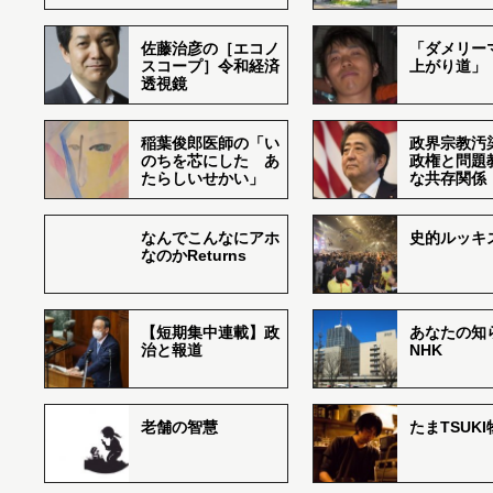
佐藤治彦の［エコノ
「ダメリー
スコープ］令和経済
上がり道」
透視鏡
稲葉俊郎医師の「い
政界宗教汚
のちを芯にした あ
政権と問題
たらしいせかい」
な共存関係
なんでこんなにアホ
史的ルッキ
なのかReturns
【短期集中連載】政
あなたの知
治と報道
NHK
老舗の智慧
たまTSUK