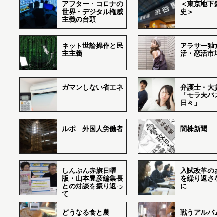
アフター・コロナの
＜東京地下鉄
世界・デジタル権威
史＞
主義の台頭
ネット世論操作と民
アラサー独
主主義
活・恋活市
ガマンしない省エネ
弁護士・大
「モラ夫バ
日々」
ルポ 外国人労働者
闇株新聞
しんぶん赤旗日曜
入試改革の
版・山本豊彦編集長
を繰り返さ
との対談を振り返っ
に
て
どうなる食と農
戦うアルバム