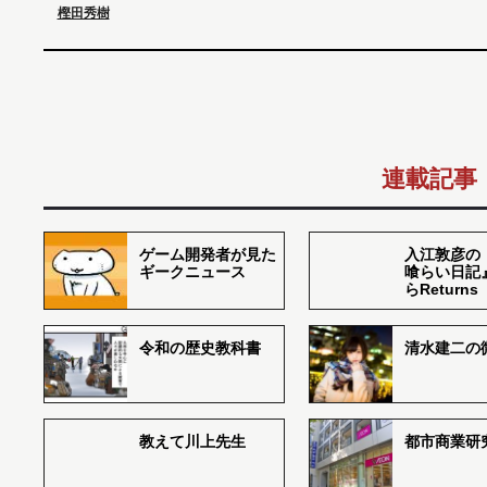
樫田秀樹
連載記事
ゲーム開発者が見た
入江敦彦の
ギークニュース
喰らい日記
らReturns
令和の歴史教科書
清水建二の
教えて川上先生
都市商業研