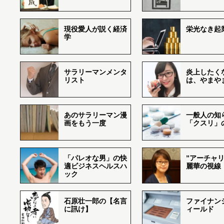
現役愛人が説く経済
栄光なき起
学
サラリーマンメンタ
炎上したく
リスト
は、やまや
あのサラリーマン漫
一般人の知
画をもう一度
「クスリ」
「パレオな男」の快
”アーチャリ
適ビジネスヘルスハ
麗華の視線
ック
石原壮一郎の【名言
ファイナン
に訊け】
ィールド