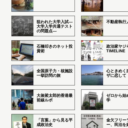
狙われた大学入試―
不動産執行
大学入学共通テスト
の問題点―
石橋叩きのネット投
政治家ヤジ
資術
TIMELINE
全国原子力・核施設
心ときめく
一挙訪問の旅
ザに恋して
大袈裟太郎的香港最
ゼロから始
前線ルポ
学
「言葉」から見る平
金欠フリー
成政治史
ー、民泊を