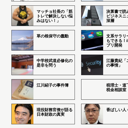
マッチョ社長の「筋
決算書で読
トレで解決しない悩
ビジネスニ
みはない！」
深層
草の根保守の蠢動
文系サラリ
もできる！i
プリ開発
中学校武道必修化の
江藤貴紀「
是非を問う
の事情」
江川紹子の事件簿
税理士・道
税金相談室
現役財務官僚が語る
香ばしい人々r
日本財政の真実