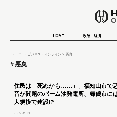
HOME
政治・経済
ハーバー・ビジネス・オンライン
悪臭
悪臭
住民は「死ぬかも……」。福知山市で
音が問題のパーム油発電所、舞鶴市に
大規模で建設!?
2020.05.14