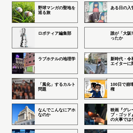
野球マンガの聖地を
ある日の入
巡る旅
ロボティア編集部
誰が「大阪
ったか
ラブホテルの地理学
新時代・令
エイターに
「風化」するカルト
100日で崩
問題
権
なんでこんなにアホ
映画『グレ
なのか
ブ・ゴッド
の火事では