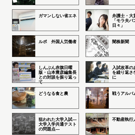
ガマンしない省エネ
弁護士・大
「モラ夫バ
日々」
ルポ 外国人労働者
闇株新聞
しんぶん赤旗日曜
入試改革の
版・山本豊彦編集長
を繰り返さ
との対談を振り返っ
に
て
どうなる食と農
戦うアルバム
狙われた大学入試―
不動産執行
大学入学共通テスト
の問題点―