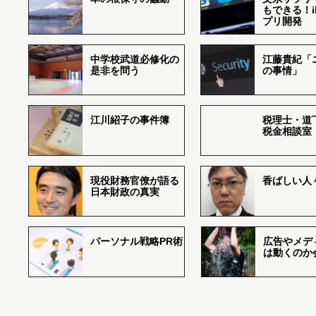
もできる！i
プリ開発
中学校武道必修化の
江藤貴紀「
是非を問う
の事情」
江川紹子の事件簿
税理士・道
税金相談室
現役財務官僚が語る
香ばしい人々r
日本財政の真実
パーソナル戦略PR術
広告やメデ
は動くのか