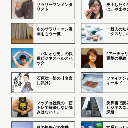
サラリーマンメンタ
炎上したく
リスト
は、やまや
あのサラリーマン漫
一般人の知
画をもう一度
「クスリ」
「パレオな男」の快
”アーチャリ
適ビジネスヘルスハ
麗華の視線
ック
石原壮一郎の【名言
ファイナン
に訊け】
ィールド
マッチョ社長の「筋
決算書で読
トレで解決しない悩
ビジネスニ
みはない！」
深層
草の根保守の蠢動
文系サラリ