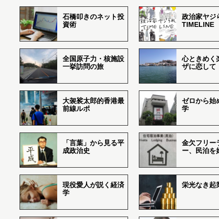
石橋叩きのネット投
政治家ヤジ
資術
TIMELINE
全国原子力・核施設
心ときめく
一挙訪問の旅
ザに恋して
大袈裟太郎的香港最
ゼロから始
前線ルポ
学
「言葉」から見る平
金欠フリー
成政治史
ー、民泊を
現役愛人が説く経済
栄光なき起
学