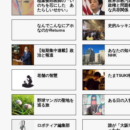
稲葉俊郎医師の「い
政界宗教汚
のちを芯にした あ
政権と問題
たらしいせかい」
な共存関係
なんでこんなにアホ
史的ルッキ
なのかReturns
【短期集中連載】政
あなたの知
治と報道
NHK
老舗の智慧
たまTSUK
野球マンガの聖地を
ある日の入
巡る旅
ロボティア編集部
誰が「大阪