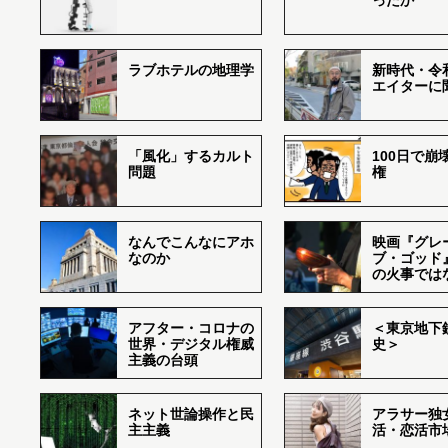
ったか
ラブホテルの地理学
新時代・令
エイターに
「風化」するカルト
100日で崩
問題
権
なんでこんなにアホ
映画『グレ
なのか
ブ・ゴッド
の火事では
アフター・コロナの
＜東京地下鉄
世界・デジタル権威
史＞
主義の台頭
ネット世論操作と民
アラサー独
主主義
活・恋活市