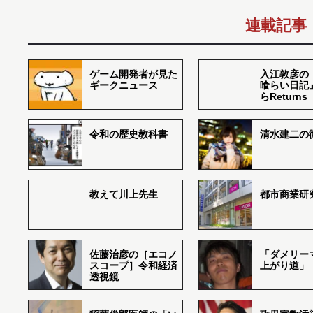
連載記事
ゲーム開発者が見た
入江敦彦の
ギークニュース
喰らい日記
らReturns
令和の歴史教科書
清水建二の
教えて川上先生
都市商業研
佐藤治彦の［エコノ
「ダメリー
スコープ］令和経済
上がり道」
透視鏡