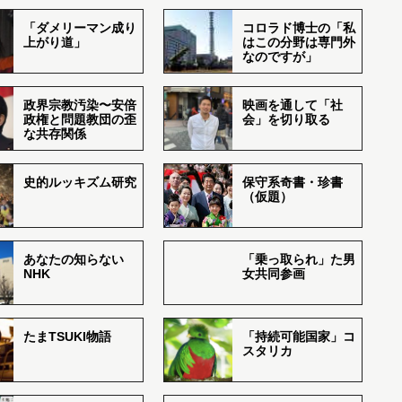
「ダメリーマン成り
コロラド博士の「私
上がり道」
はこの分野は専門外
なのですが」
政界宗教汚染〜安倍
映画を通して「社
政権と問題教団の歪
会」を切り取る
な共存関係
史的ルッキズム研究
保守系奇書・珍書
（仮題）
あなたの知らない
「乗っ取られ」た男
NHK
女共同参画
たまTSUKI物語
「持続可能国家」コ
スタリカ