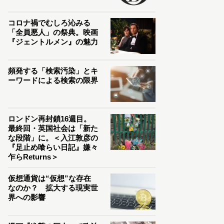
コロナ禍でむしろ沁みる
「全員悪人」の祭典。映画
『ジェントルメン』の魅力
頻発する「検索汚染」とキ
ーワードによる検索の限界
ロンドン再封鎖16週目。
最終回・英国社会は「新た
な段階」に。＜入江敦彦の
『足止め喰らい日記』嫌々
乍らReturns＞
仮想通貨は“仮想”な存在
なのか？ 拡大する現実世
界への影響