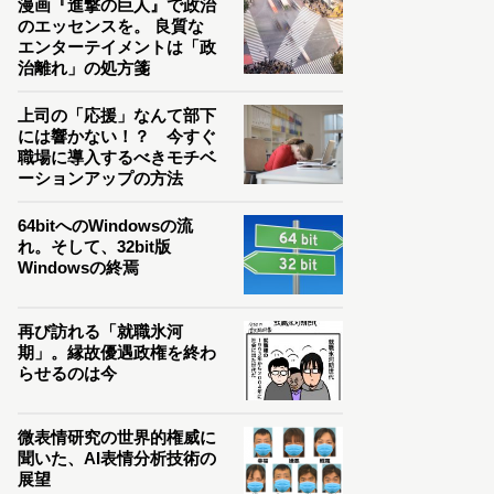
漫画『進撃の巨人』で政治
のエッセンスを。 良質な
エンターテイメントは「政
治離れ」の処方箋
上司の「応援」なんて部下
には響かない！？ 今すぐ
職場に導入するべきモチベ
ーションアップの方法
64bitへのWindowsの流
れ。そして、32bit版
Windowsの終焉
再び訪れる「就職氷河
期」。縁故優遇政権を終わ
らせるのは今
微表情研究の世界的権威に
聞いた、AI表情分析技術の
展望