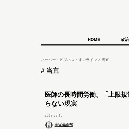
HOME
政治
ハーバー・ビジネス・オンライン
当直
当直
医師の長時間労働、「上限規
らない現実
2019.03.15
HBO編集部