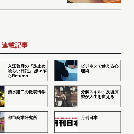
連載記事
入江敦彦の『足止め
ビジネスで使える心
喰らい日記』 嫌々乍
理術
らReturns
清水建二の微表情学
分解スキル・反復演
習が人生を変える
都市商業研究所
月刊日本