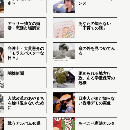
史＞
ンス
アラサー独女の婚
あなたの知らない
活・恋活市場調査
「子育ての話」
弁護士・大貫憲介の
窓の外を見つめてみ
「モラ夫バスターな
る
日々」
闇株新聞
歪められる地方行
政。ある学童保育の
危機
入試改革のあやまち
日本人がまだ知らな
を繰り返さないため
い香港デモの実像
に
戦うアルバム40選
あべこべ憲法カルタ