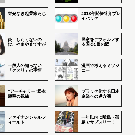
栄光なき起業家たち
2018年閣僚答弁プレ
イバック
炎上したくないの
民意をデフォルメす
は、やまやまですが
る国会5重の壁
一般人の知らない
漫画で考えるミソジ
「クスリ」の事情
ニー
”アーチャリー”松本
ブラック化する日本
麗華の視線
企業への処方箋
ファイナンシャルフ
一年以内に離島・孤
ィールド
島でサブスリー！