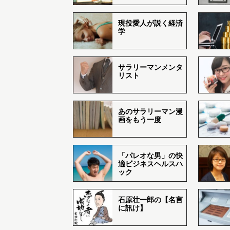
現役愛人が説く経済
学
サラリーマンメンタ
リスト
あのサラリーマン漫
画をもう一度
「パレオな男」の快
適ビジネスヘルスハ
ック
石原壮一郎の【名言
に訊け】