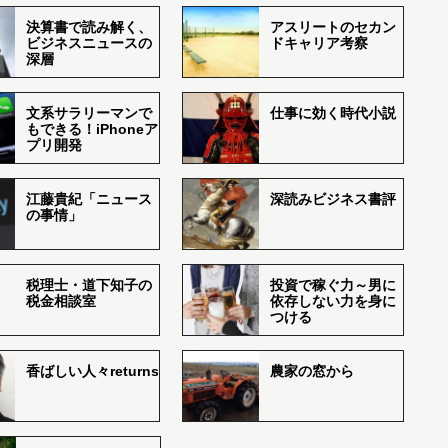
決算書で読み解く、
アスリートのセカン
ビジネスニュースの
ドキャリア考察
深層
文系サラリーマンで
仕事に効く時代小説
もできる！iPhoneア
プリ開発
江藤貴紀「ニュース
深読みビジネス書評
の事情」
税理士・道下知子の
投資で稼ぐ力～男に
税金相談室
依存しない力を身に
つける
香ばしい人々returns
農家の窓から