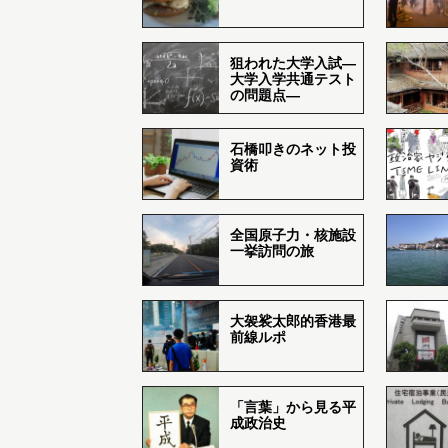
狙われた大学入試―
大学入学共通テスト
の問題点―
石橋叩きのネット投
資術
全国原子力・核施設
一挙訪問の旅
大袈裟太郎的香港最
前線ルポ
「言葉」から見る平
成政治史