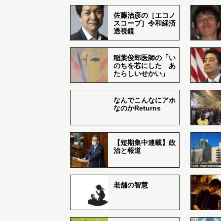
佐藤治彦の［エコノ
スコープ］令和経済
透視鏡
稲葉俊郎医師の「い
のちを芯にした あ
たらしいせかい」
なんでこんなにアホ
なのかReturns
【短期集中連載】政
治と報道
老舗の智慧