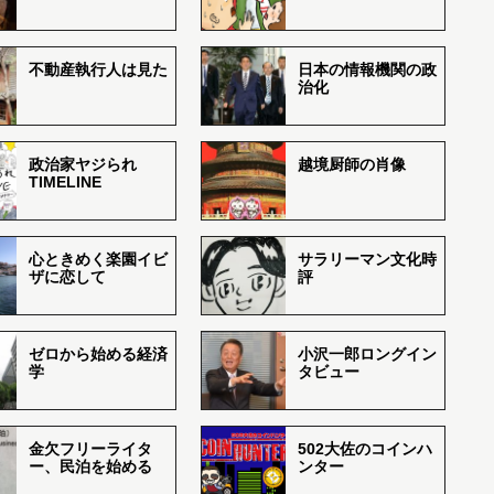
不動産執行人は見た
日本の情報機関の政
治化
政治家ヤジられ
越境厨師の肖像
TIMELINE
心ときめく楽園イビ
サラリーマン文化時
ザに恋して
評
ゼロから始める経済
小沢一郎ロングイン
学
タビュー
金欠フリーライタ
502大佐のコインハ
ー、民泊を始める
ンター