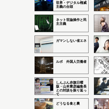
世界・デジタル権威
主義の台頭
ネット世論操作と民
主主義
ガマンしない省エネ
ルポ 外国人労働者
しんぶん赤旗日曜
版・山本豊彦編集長
との対談を振り返っ
て
どうなる食と農