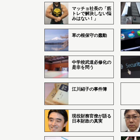
マッチョ社長の「筋
トレで解決しない悩
みはない！」
草の根保守の蠢動
中学校武道必修化の
是非を問う
江川紹子の事件簿
現役財務官僚が語る
日本財政の真実