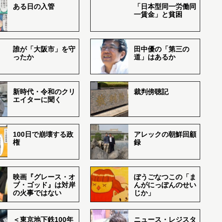
ある日の入管
「日本型同一労働同
一賃金」と貧困
誰が「大阪市」を守
田中優の「第三の
ったか
道」はあるか
新時代・令和のクリ
裁判傍聴記
エイターに聞く
100日で崩壊する政
アレックの朝鮮回顧
権
録
映画『グレース・オ
ぼうごなつこの「ま
ブ・ゴッド』は対岸
んがにっぽんのせい
の火事ではない
じか」
＜東京地下鉄100年
ニュース・レジスタ