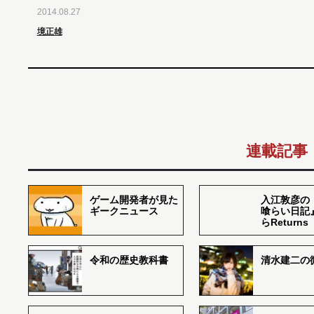
2014.08.27
境正雄
連載記事
ゲーム開発者が見た
入江敦彦の
ギークニュース
喰らい日記
らReturns
令和の歴史教科書
清水建二の