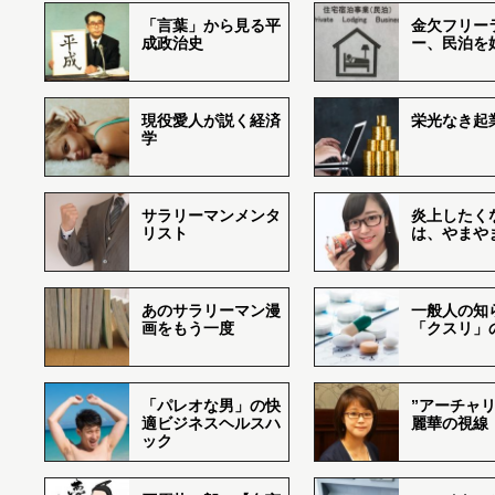
「言葉」から見る平
金欠フリー
成政治史
ー、民泊を
現役愛人が説く経済
栄光なき起
学
サラリーマンメンタ
炎上したく
リスト
は、やまや
あのサラリーマン漫
一般人の知
画をもう一度
「クスリ」
「パレオな男」の快
”アーチャリ
適ビジネスヘルスハ
麗華の視線
ック