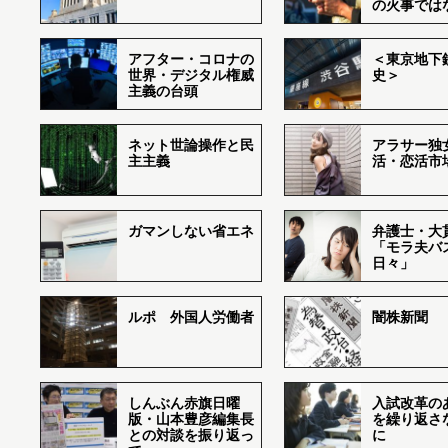
の火事では
アフター・コロナの
＜東京地下鉄
世界・デジタル権威
史＞
主義の台頭
ネット世論操作と民
アラサー独
主主義
活・恋活市
ガマンしない省エネ
弁護士・大
「モラ夫バ
日々」
ルポ 外国人労働者
闇株新聞
しんぶん赤旗日曜
入試改革の
版・山本豊彦編集長
を繰り返さ
との対談を振り返っ
に