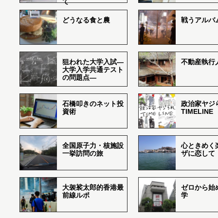
て
どうなる食と農
戦うアルバム
狙われた大学入試―
不動産執行
大学入学共通テスト
の問題点―
石橋叩きのネット投
政治家ヤジ
資術
TIMELINE
全国原子力・核施設
心ときめく
一挙訪問の旅
ザに恋して
大袈裟太郎的香港最
ゼロから始
前線ルポ
学