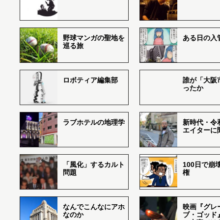
野球マンガの聖地を
ある日の入
巡る旅
ロボティア編集部
誰が「大阪
ったか
ラブホテルの地理学
新時代・令
エイターに
「風化」するカルト
100日で崩
問題
権
なんでこんなにアホ
映画『グレ
なのか
ブ・ゴッド