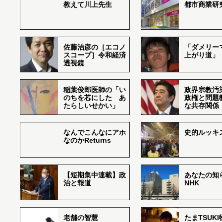
教えて川上先生
都市商業研
佐藤治彦の［エコノ
「ダメリー
スコープ］令和経済
上がり道」
透視鏡
稲葉俊郎医師の「い
政界宗教汚
のちを芯にした あ
政権と問題
たらしいせかい」
な共存関係
なんでこんなにアホ
史的ルッキ
なのかReturns
【短期集中連載】政
あなたの知
治と報道
NHK
老舗の智慧
たまTSUK