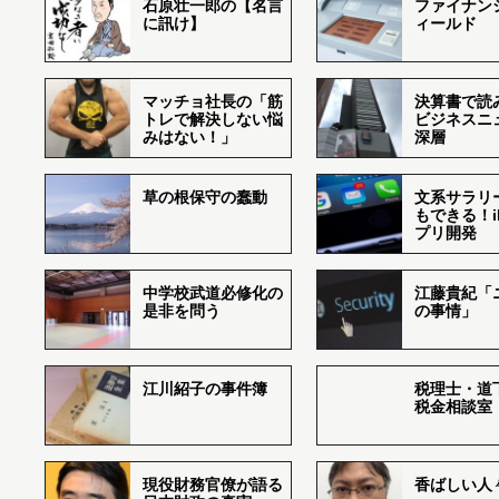
石原壮一郎の【名言
ファイナン
に訊け】
ィールド
マッチョ社長の「筋
決算書で読
トレで解決しない悩
ビジネスニ
みはない！」
深層
草の根保守の蠢動
文系サラリ
もできる！i
プリ開発
中学校武道必修化の
江藤貴紀「
是非を問う
の事情」
江川紹子の事件簿
税理士・道
税金相談室
現役財務官僚が語る
香ばしい人々r