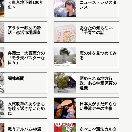
＜東京地下鉄100年
ニュース・レジスタ
史＞
ンス
アラサー独女の婚
あなたの知らない
活・恋活市場調査
「子育ての話」
弁護士・大貫憲介の
窓の外を見つめてみ
「モラ夫バスターな
る
日々」
闇株新聞
歪められる地方行
政。ある学童保育の
危機
入試改革のあやまち
日本人がまだ知らな
を繰り返さないため
い香港デモの実像
に
戦うアルバム40選
あべこべ憲法カルタ