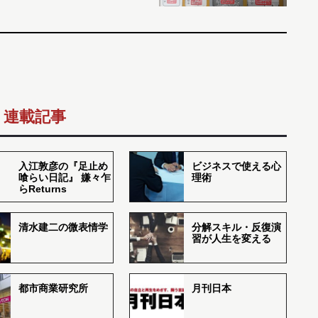
連載記事
入江敦彦の『足止め
ビジネスで使える心
喰らい日記』 嫌々乍
理術
らReturns
清水建二の微表情学
分解スキル・反復演
習が人生を変える
都市商業研究所
月刊日本