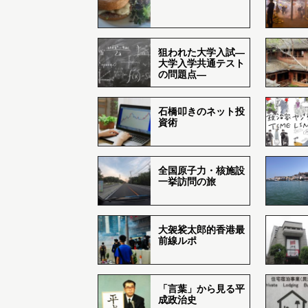
狙われた大学入試―
大学入学共通テスト
の問題点―
石橋叩きのネット投
資術
全国原子力・核施設
一挙訪問の旅
大袈裟太郎的香港最
前線ルポ
「言葉」から見る平
成政治史