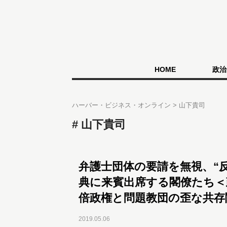
HOME
政治
ハーバー・ビジネス・オンライン
山下貴司
山下貴司
弁護士団体の要請を無視、“
典に来賓出席する閣僚たち＜
倍政権と問題教団の歪な共存
2019.05.06