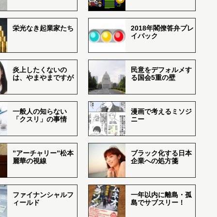
栄光なき起業家たち
2018年閣僚答弁プレ
イバック
炎上したくないの
民意をデフォルメす
は、やまやまですが
る国会5重の壁
一般人の知らない
漫画で考えるミソジ
「クスリ」の事情
ニー
”アーチャリー”松本
ブラック化する日本
麗華の視線
企業への処方箋
ファイナンシャルフ
一年以内に離島・孤
ィールド
島でサブスリー！