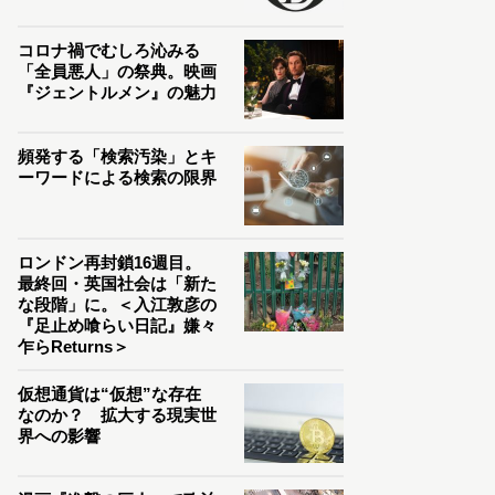
コロナ禍でむしろ沁みる
「全員悪人」の祭典。映画
『ジェントルメン』の魅力
頻発する「検索汚染」とキ
ーワードによる検索の限界
ロンドン再封鎖16週目。
最終回・英国社会は「新た
な段階」に。＜入江敦彦の
『足止め喰らい日記』嫌々
乍らReturns＞
仮想通貨は“仮想”な存在
なのか？ 拡大する現実世
界への影響