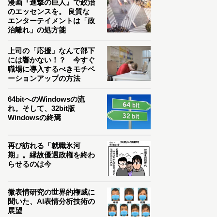
漫画『進撃の巨人』で政治
のエッセンスを。 良質な
エンターテイメントは「政
治離れ」の処方箋
上司の「応援」なんて部下
には響かない！？ 今すぐ
職場に導入するべきモチベ
ーションアップの方法
64bitへのWindowsの流
れ。そして、32bit版
Windowsの終焉
再び訪れる「就職氷河
期」。縁故優遇政権を終わ
らせるのは今
微表情研究の世界的権威に
聞いた、AI表情分析技術の
展望