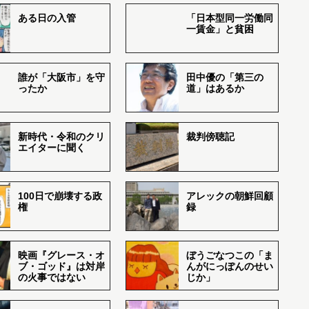
ある日の入管
「日本型同一労働同
一賃金」と貧困
誰が「大阪市」を守
田中優の「第三の
ったか
道」はあるか
新時代・令和のクリ
裁判傍聴記
エイターに聞く
100日で崩壊する政
アレックの朝鮮回顧
権
録
映画『グレース・オ
ぼうごなつこの「ま
ブ・ゴッド』は対岸
んがにっぽんのせい
の火事ではない
じか」