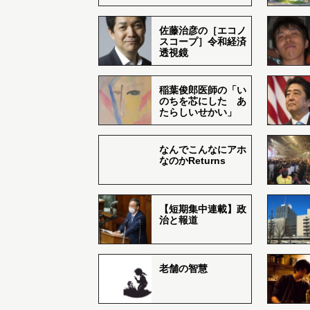
佐藤治彦の［エコノ
スコープ］令和経済
透視鏡
稲葉俊郎医師の「い
のちを芯にした あ
たらしいせかい」
なんでこんなにアホ
なのかReturns
【短期集中連載】政
治と報道
老舗の智慧