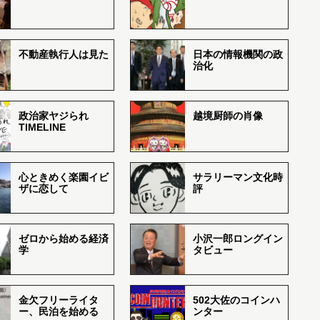
不動産執行人は見た
日本の情報機関の政
治化
政治家ヤジられ
越境厨師の肖像
TIMELINE
心ときめく楽園イビ
サラリーマン文化時
ザに恋して
評
ゼロから始める経済
小沢一郎ロングイン
学
タビュー
金欠フリーライタ
502大佐のコインハ
ー、民泊を始める
ンター