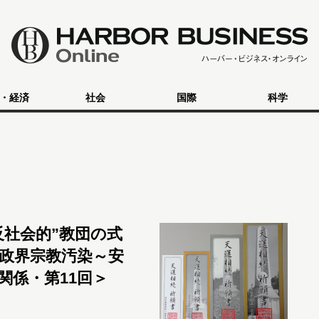
・経済
社会
国際
科学
反社会的”教団の式
政界宗教汚染～安
関係・第11回＞