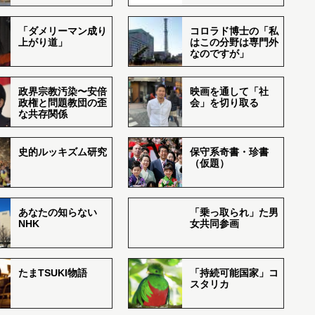
「ダメリーマン成り
コロラド博士の「私
上がり道」
はこの分野は専門外
なのですが」
政界宗教汚染〜安倍
映画を通して「社
政権と問題教団の歪
会」を切り取る
な共存関係
史的ルッキズム研究
保守系奇書・珍書
（仮題）
あなたの知らない
「乗っ取られ」た男
NHK
女共同参画
たまTSUKI物語
「持続可能国家」コ
スタリカ