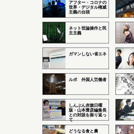
アフター・コロナの
世界・デジタル権威
主義の台頭
ネット世論操作と民
主主義
ガマンしない省エネ
ルポ 外国人労働者
しんぶん赤旗日曜
版・山本豊彦編集長
との対談を振り返っ
て
どうなる食と農