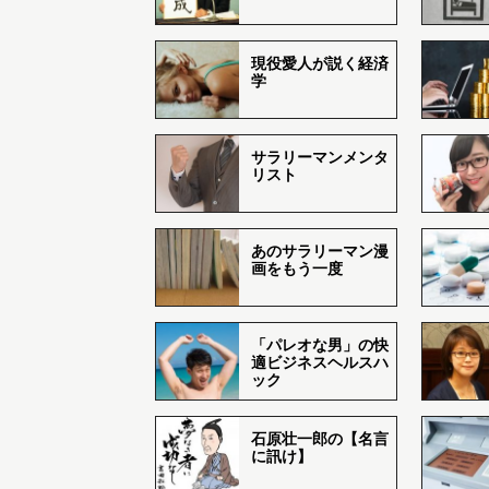
現役愛人が説く経済
学
サラリーマンメンタ
リスト
あのサラリーマン漫
画をもう一度
「パレオな男」の快
適ビジネスヘルスハ
ック
石原壮一郎の【名言
に訊け】