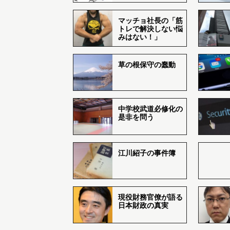
マッチョ社長の「筋
トレで解決しない悩
みはない！」
草の根保守の蠢動
中学校武道必修化の
是非を問う
江川紹子の事件簿
現役財務官僚が語る
日本財政の真実