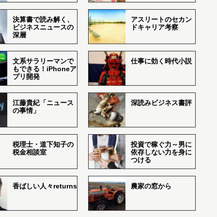
決算書で読み解く、
アスリートのセカン
ビジネスニュースの
ドキャリア考察
深層
文系サラリーマンで
仕事に効く時代小説
もできる！iPhoneア
プリ開発
江藤貴紀「ニュース
深読みビジネス書評
の事情」
税理士・道下知子の
投資で稼ぐ力～男に
税金相談室
依存しない力を身に
つける
香ばしい人々returns
農家の窓から