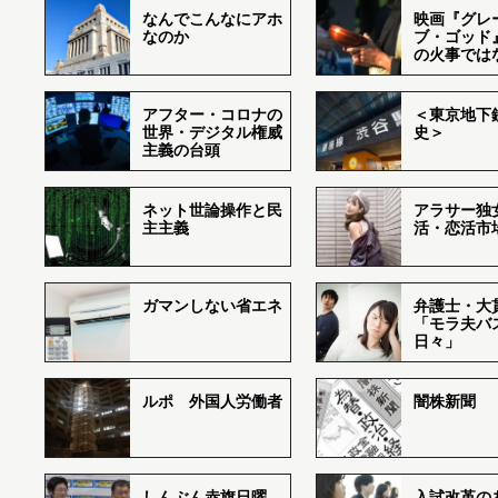
なんでこんなにアホ
映画『グレ
なのか
ブ・ゴッド
の火事では
アフター・コロナの
＜東京地下鉄
世界・デジタル権威
史＞
主義の台頭
ネット世論操作と民
アラサー独
主主義
活・恋活市
ガマンしない省エネ
弁護士・大
「モラ夫バ
日々」
ルポ 外国人労働者
闇株新聞
しんぶん赤旗日曜
入試改革の