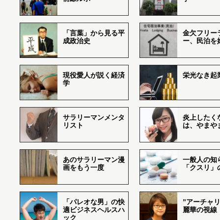
「言葉」から見る平
金欠フリー
成政治史
ー、民泊を
現役愛人が説く経済
栄光なき起
学
サラリーマンメンタ
炎上したく
リスト
は、やまや
あのサラリーマン漫
一般人の知
画をもう一度
「クスリ」
「パレオな男」の快
”アーチャリ
適ビジネスヘルスハ
麗華の視線
ック