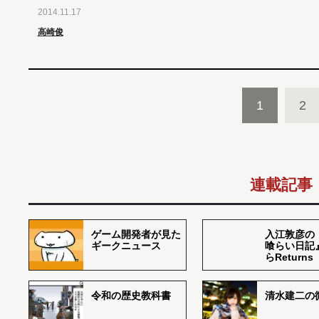
2014.11.17
高崎俊
1
2
連載記事
ゲーム開発者が見た
入江敦彦の
ギークニュース
喰らい日記
らReturns
令和の歴史教科書
清水建二の