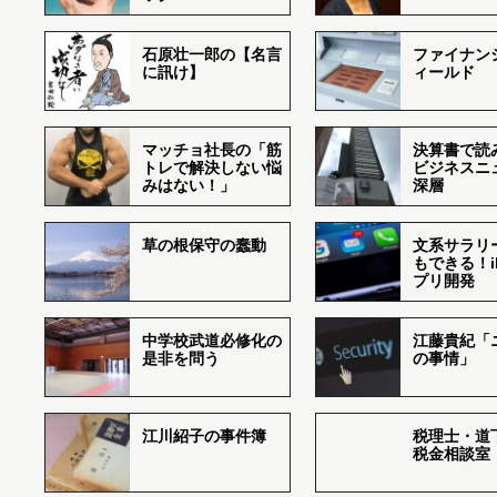
石原壮一郎の【名言
ファイナン
に訊け】
ィールド
マッチョ社長の「筋
決算書で読
トレで解決しない悩
ビジネスニ
みはない！」
深層
草の根保守の蠢動
文系サラリ
もできる！i
プリ開発
中学校武道必修化の
江藤貴紀「
是非を問う
の事情」
江川紹子の事件簿
税理士・道
税金相談室