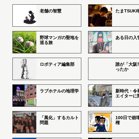
老舗の智慧
たまTSUK
野球マンガの聖地を
ある日の入
巡る旅
ロボティア編集部
誰が「大阪
ったか
ラブホテルの地理学
新時代・令
エイターに
「風化」するカルト
100日で崩
問題
権