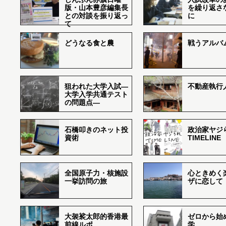
版・山本豊彦編集長
を繰り返さ
との対談を振り返っ
に
て
どうなる食と農
戦うアルバム
狙われた大学入試―
不動産執行
大学入学共通テスト
の問題点―
石橋叩きのネット投
政治家ヤジ
資術
TIMELINE
全国原子力・核施設
心ときめく
一挙訪問の旅
ザに恋して
大袈裟太郎的香港最
ゼロから始
前線ルポ
学