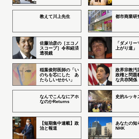
教えて川上先生
都市商業研
佐藤治彦の［エコノ
「ダメリー
スコープ］令和経済
上がり道」
透視鏡
稲葉俊郎医師の「い
政界宗教汚
のちを芯にした あ
政権と問題
たらしいせかい」
な共存関係
なんでこんなにアホ
史的ルッキ
なのかReturns
【短期集中連載】政
あなたの知
治と報道
NHK