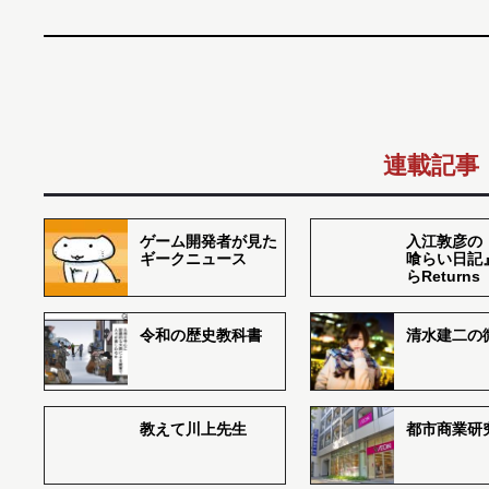
連載記事
ゲーム開発者が見た
入江敦彦の
ギークニュース
喰らい日記
らReturns
令和の歴史教科書
清水建二の
教えて川上先生
都市商業研