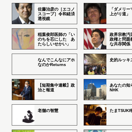
佐藤治彦の［エコノ
「ダメリー
スコープ］令和経済
上がり道」
透視鏡
稲葉俊郎医師の「い
政界宗教汚
のちを芯にした あ
政権と問題
たらしいせかい」
な共存関係
なんでこんなにアホ
史的ルッキ
なのかReturns
【短期集中連載】政
あなたの知
治と報道
NHK
老舗の智慧
たまTSUK