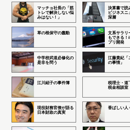
マッチョ社長の「筋
決算書で読
トレで解決しない悩
ビジネスニ
みはない！」
深層
草の根保守の蠢動
文系サラリ
もできる！i
プリ開発
中学校武道必修化の
江藤貴紀「
是非を問う
の事情」
江川紹子の事件簿
税理士・道
税金相談室
現役財務官僚が語る
香ばしい人々r
日本財政の真実