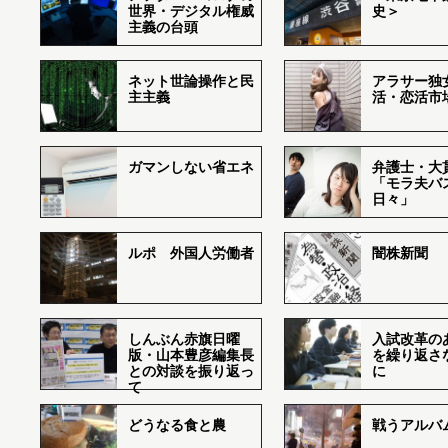
世界・デジタル権威
史＞
主義の台頭
ネット世論操作と民
アラサー独
主主義
活・恋活市
ガマンしない省エネ
弁護士・大
「モラ夫バ
日々」
ルポ 外国人労働者
闇株新聞
しんぶん赤旗日曜
入試改革の
版・山本豊彦編集長
を繰り返さ
との対談を振り返っ
に
て
どうなる食と農
戦うアルバム