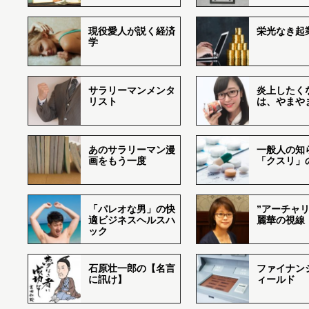
現役愛人が説く経済
栄光なき起
学
サラリーマンメンタ
炎上したく
リスト
は、やまや
あのサラリーマン漫
一般人の知
画をもう一度
「クスリ」
「パレオな男」の快
”アーチャリ
適ビジネスヘルスハ
麗華の視線
ック
石原壮一郎の【名言
ファイナン
に訊け】
ィールド