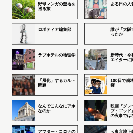
野球マンガの聖地を
ある日の入
巡る旅
ロボティア編集部
誰が「大阪
ったか
ラブホテルの地理学
新時代・令
エイターに
「風化」するカルト
100日で崩
問題
権
なんでこんなにアホ
映画『グレ
なのか
ブ・ゴッド
の火事では
アフター・コロナの
＜東京地下鉄