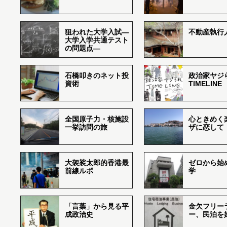
狙われた大学入試―
不動産執行
大学入学共通テスト
の問題点―
石橋叩きのネット投
政治家ヤジ
資術
TIMELINE
全国原子力・核施設
心ときめく
一挙訪問の旅
ザに恋して
大袈裟太郎的香港最
ゼロから始
前線ルポ
学
「言葉」から見る平
金欠フリー
成政治史
ー、民泊を