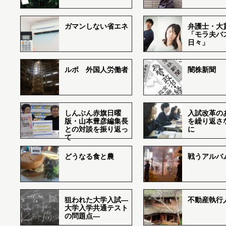
ガマンしない省エネ
弁護士・大
「モラ夫バ
日々」
ルポ 外国人労働者
闇株新聞
しんぶん赤旗日曜
入試改革の
版・山本豊彦編集長
を繰り返さ
との対談を振り返っ
に
て
どうなる食と農
戦うアルバム
狙われた大学入試―
不動産執行
大学入学共通テスト
の問題点―