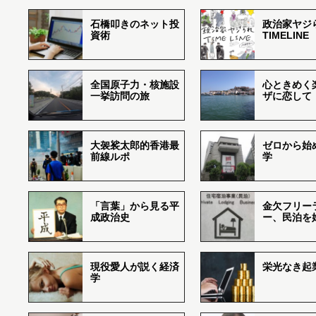
石橋叩きのネット投
政治家ヤジ
資術
TIMELINE
全国原子力・核施設
心ときめく
一挙訪問の旅
ザに恋して
大袈裟太郎的香港最
ゼロから始
前線ルポ
学
「言葉」から見る平
金欠フリー
成政治史
ー、民泊を
現役愛人が説く経済
栄光なき起
学