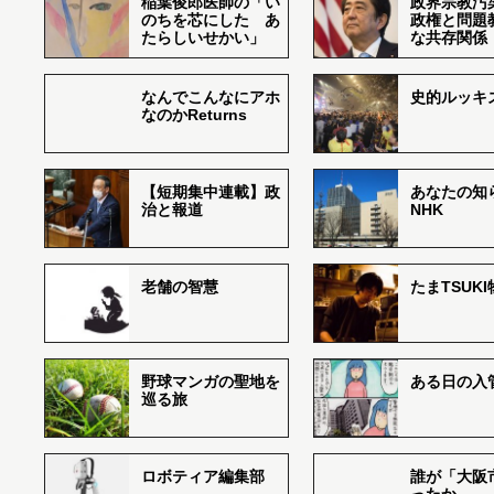
稲葉俊郎医師の「い
政界宗教汚
のちを芯にした あ
政権と問題
たらしいせかい」
な共存関係
なんでこんなにアホ
史的ルッキ
なのかReturns
【短期集中連載】政
あなたの知
治と報道
NHK
老舗の智慧
たまTSUK
野球マンガの聖地を
ある日の入
巡る旅
ロボティア編集部
誰が「大阪