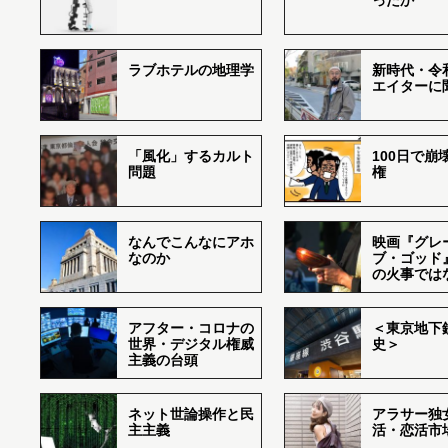
ったか
ラブホテルの地理学
新時代・令
エイターに
「風化」するカルト
100日で崩
問題
権
なんでこんなにアホ
映画『グレ
なのか
ブ・ゴッド
の火事では
アフター・コロナの
＜東京地下鉄
世界・デジタル権威
史＞
主義の台頭
ネット世論操作と民
アラサー独
主主義
活・恋活市