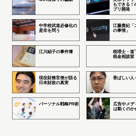
もできる！i
プリ開発
中学校武道必修化の
江藤貴紀「
是非を問う
の事情」
江川紹子の事件簿
税理士・道
税金相談室
現役財務官僚が語る
香ばしい人々r
日本財政の真実
パーソナル戦略PR術
広告やメデ
は動くのか