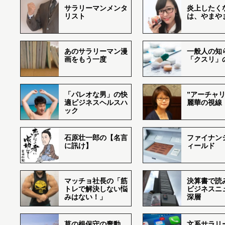
サラリーマンメンタ
炎上したく
リスト
は、やまや
あのサラリーマン漫
一般人の知
画をもう一度
「クスリ」
「パレオな男」の快
”アーチャリ
適ビジネスヘルスハ
麗華の視線
ック
石原壮一郎の【名言
ファイナン
に訊け】
ィールド
マッチョ社長の「筋
決算書で読
トレで解決しない悩
ビジネスニ
みはない！」
深層
草の根保守の蠢動
文系サラリ