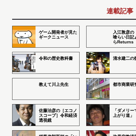
連載記事
ゲーム開発者が見た
入江敦彦の
ギークニュース
喰らい日記
らReturns
令和の歴史教科書
清水建二の
教えて川上先生
都市商業研
佐藤治彦の［エコノ
「ダメリー
スコープ］令和経済
上がり道」
透視鏡