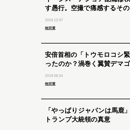
す愚行。空撮で痛感するその
2019.12.07
牧田寛
安倍首相の「トウモロコシ緊
ったのか？渦巻く翼賛デマ
2019.09.24
牧田寛
「やっぱりジャパンは馬鹿
トランプ大統領の真意