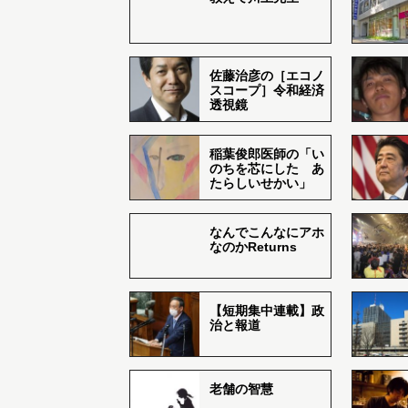
佐藤治彦の［エコノ
スコープ］令和経済
透視鏡
稲葉俊郎医師の「い
のちを芯にした あ
たらしいせかい」
なんでこんなにアホ
なのかReturns
【短期集中連載】政
治と報道
老舗の智慧