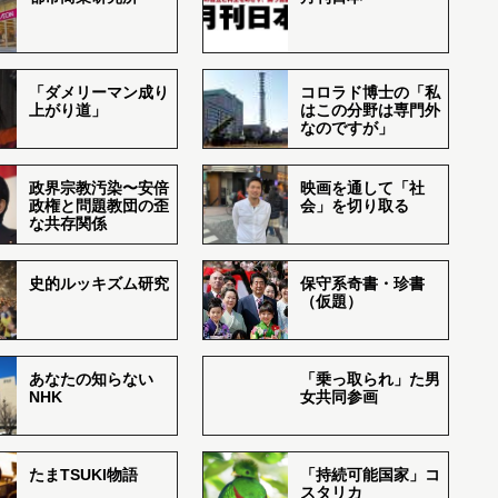
「ダメリーマン成り
コロラド博士の「私
上がり道」
はこの分野は専門外
なのですが」
政界宗教汚染〜安倍
映画を通して「社
政権と問題教団の歪
会」を切り取る
な共存関係
史的ルッキズム研究
保守系奇書・珍書
（仮題）
あなたの知らない
「乗っ取られ」た男
NHK
女共同参画
たまTSUKI物語
「持続可能国家」コ
スタリカ