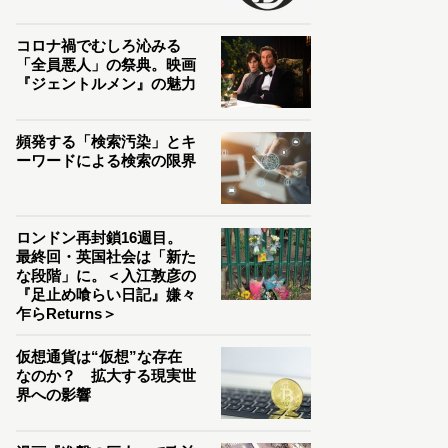
コロナ禍でむしろ沁みる
「全員悪人」の祭典。映画
『ジェントルメン』の魅力
頻発する「検索汚染」とキ
ーワードによる検索の限界
ロンドン再封鎖16週目。
最終回・英国社会は「新た
な段階」に。＜入江敦彦の
『足止め喰らい日記』嫌々
乍らReturns＞
仮想通貨は“仮想”な存在
なのか？ 拡大する現実世
界への影響