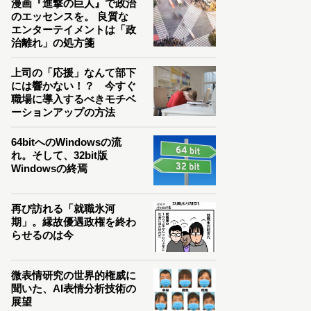
漫画『進撃の巨人』で政治
のエッセンスを。 良質な
エンターテイメントは「政
治離れ」の処方箋
上司の「応援」なんて部下
には響かない！？ 今すぐ
職場に導入するべきモチベ
ーションアップの方法
64bitへのWindowsの流
れ。そして、32bit版
Windowsの終焉
再び訪れる「就職氷河
期」。縁故優遇政権を終わ
らせるのは今
微表情研究の世界的権威に
聞いた、AI表情分析技術の
展望