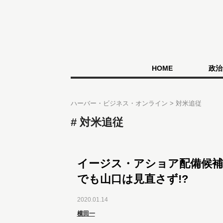
HOME
政治
ハーバー・ビジネス・オンライン
対米追従
対米追従
イージス・アショア配備候補
でも山口は見直さず!?
2020.01.14
横田一