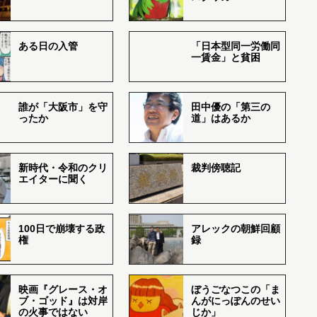
ある日の入管
「日本型同一労働同
一賃金」と貧困
誰が「大阪市」を守
田中優の「第三の
ったか
道」はあるか
新時代・令和のクリ
裁判傍聴記
エイターに聞く
100日で崩壊する政
アレックの朝鮮回顧
権
録
映画『グレース・オ
ぼうごなつこの「ま
ブ・ゴッド』は対岸
んがにっぽんのせい
の火事ではない
じか」