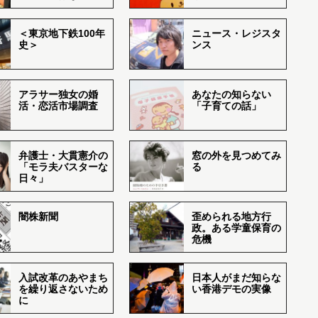
＜東京地下鉄100年
ニュース・レジスタ
史＞
ンス
アラサー独女の婚
あなたの知らない
活・恋活市場調査
「子育ての話」
弁護士・大貫憲介の
窓の外を見つめてみ
「モラ夫バスターな
る
日々」
闇株新聞
歪められる地方行
政。ある学童保育の
危機
入試改革のあやまち
日本人がまだ知らな
を繰り返さないため
い香港デモの実像
に