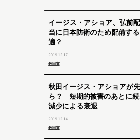
イージス・アショア、弘前配
当に日本防衛のため配備す
適？
2019.12.17
牧田寛
秋田イージス・アショアが先
ら？ 短期的被害のあとに続
減少による衰退
2019.12.14
牧田寛