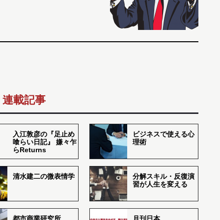
連載記事
入江敦彦の『足止め
ビジネスで使える心
喰らい日記』 嫌々乍
理術
らReturns
清水建二の微表情学
分解スキル・反復演
習が人生を変える
都市商業研究所
月刊日本