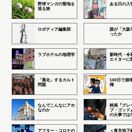
野球マンガの聖地を
ある日の入
巡る旅
ロボティア編集部
誰が「大阪
ったか
ラブホテルの地理学
新時代・令
エイターに
「風化」するカルト
100日で崩
問題
権
なんでこんなにアホ
映画『グレ
なのか
ブ・ゴッド
の火事では
アフター・コロナの
＜東京地下鉄