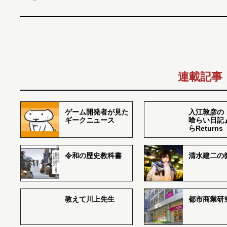
連載記事
ゲーム開発者が見た
入江敦彦の
ギークニュース
喰らい日記
らReturns
令和の歴史教科書
清水建二の
教えて川上先生
都市商業研