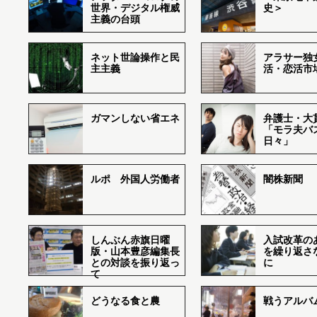
世界・デジタル権威
史＞
主義の台頭
ネット世論操作と民
アラサー独
主主義
活・恋活市
ガマンしない省エネ
弁護士・大
「モラ夫バ
日々」
ルポ 外国人労働者
闇株新聞
しんぶん赤旗日曜
入試改革の
版・山本豊彦編集長
を繰り返さ
との対談を振り返っ
に
て
どうなる食と農
戦うアルバム