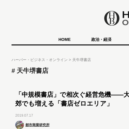
HOME
政治・経済
ハーバー・ビジネス・オンライン
天牛堺書店
天牛堺書店
「中規模書店」で相次ぐ経営危機――
郊でも増える「書店ゼロエリア」
2019.07.17
都市商業研究所