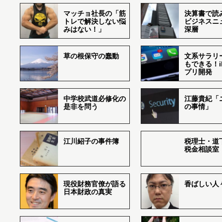
マッチョ社長の「筋
決算書で読
トレで解決しない悩
ビジネスニ
みはない！」
深層
草の根保守の蠢動
文系サラリ
もできる！i
プリ開発
中学校武道必修化の
江藤貴紀「
是非を問う
の事情」
江川紹子の事件簿
税理士・道
税金相談室
現役財務官僚が語る
香ばしい人々r
日本財政の真実