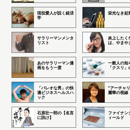
現役愛人が説く経済
栄光なき起
学
サラリーマンメンタ
炎上したく
リスト
は、やまや
あのサラリーマン漫
一般人の知
画をもう一度
「クスリ」
「パレオな男」の快
”アーチャリ
適ビジネスヘルスハ
麗華の視線
ック
石原壮一郎の【名言
ファイナン
に訊け】
ィールド