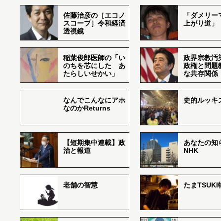
佐藤治彦の［エコノ
「ダメリー
スコープ］令和経済
上がり道」
透視鏡
稲葉俊郎医師の「い
政界宗教汚
のちを芯にした あ
政権と問題
たらしいせかい」
な共存関係
なんでこんなにアホ
史的ルッキ
なのかReturns
【短期集中連載】政
あなたの知
治と報道
NHK
老舗の智慧
たまTSUK