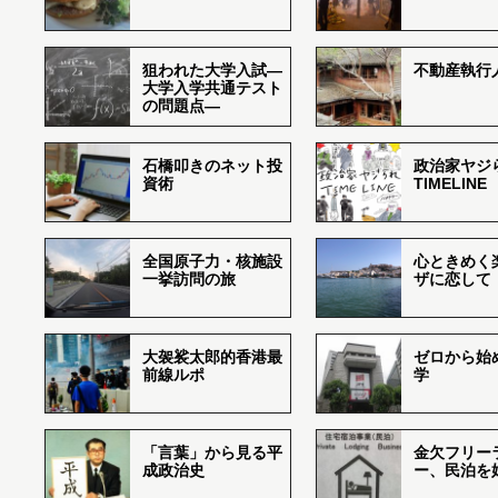
狙われた大学入試―
不動産執行
大学入学共通テスト
の問題点―
石橋叩きのネット投
政治家ヤジ
資術
TIMELINE
全国原子力・核施設
心ときめく
一挙訪問の旅
ザに恋して
大袈裟太郎的香港最
ゼロから始
前線ルポ
学
「言葉」から見る平
金欠フリー
成政治史
ー、民泊を