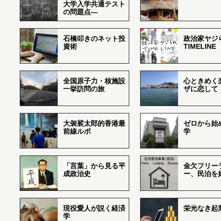
大学入学共通テスト
の問題点―
石橋叩きのネット投
政治家ヤジ
資術
TIMELINE
全国原子力・核施設
心ときめく
一挙訪問の旅
ザに恋して
大袈裟太郎的香港最
ゼロから始
前線ルポ
学
「言葉」から見る平
金欠フリー
成政治史
ー、民泊を
現役愛人が説く経済
栄光なき起
学