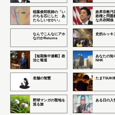
稲葉俊郎医師の「い
政界宗教汚
のちを芯にした あ
政権と問題
たらしいせかい」
な共存関係
なんでこんなにアホ
史的ルッキ
なのかReturns
【短期集中連載】政
あなたの知
治と報道
NHK
老舗の智慧
たまTSUK
野球マンガの聖地を
ある日の入
巡る旅