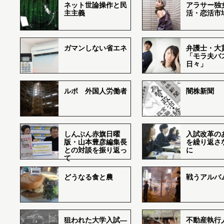
ネット世論操作と民
アラサー独
主主義
活・恋活市
ガマンしない省エネ
弁護士・大
「モラ夫バ
日々」
ルポ 外国人労働者
闇株新聞
しんぶん赤旗日曜
入試改革の
版・山本豊彦編集長
を繰り返さ
との対談を振り返っ
に
て
どうなる食と農
戦うアルバム
狙われた大学入試―
不動産執行