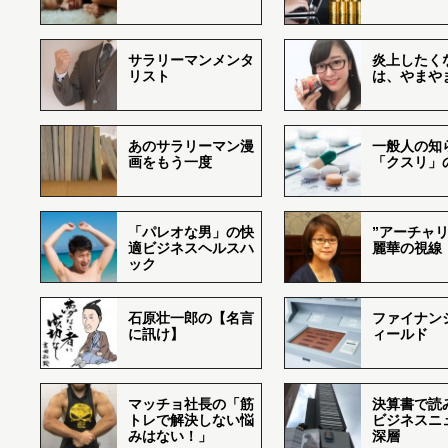
サラリーマンメンタ
炎上したく
リスト
は、やまや
あのサラリーマン漫
一般人の知
画をもう一度
「クスリ」
「パレオな男」の快
”アーチャリ
適ビジネスヘルスハ
麗華の視線
ック
石原壮一郎の【名言
ファイナン
に訊け】
ィールド
マッチョ社長の「筋
決算書で読
トレで解決しない悩
ビジネスニ
みはない！」
深層