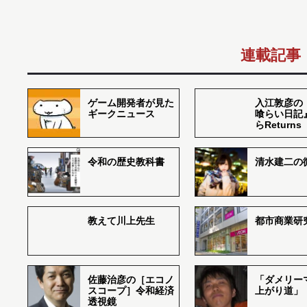
連載記事
ゲーム開発者が見た
入江敦彦の
ギークニュース
喰らい日記
らReturns
令和の歴史教科書
清水建二の
教えて川上先生
都市商業研
佐藤治彦の［エコノ
「ダメリー
スコープ］令和経済
上がり道」
透視鏡