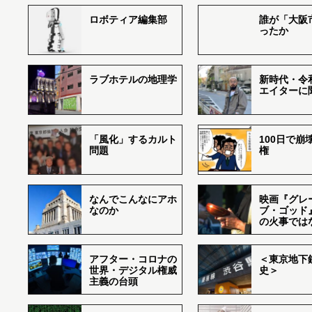
ロボティア編集部
誰が「大阪
ったか
ラブホテルの地理学
新時代・令
エイターに
「風化」するカルト
100日で崩
問題
権
なんでこんなにアホ
映画『グレ
なのか
ブ・ゴッド
の火事では
アフター・コロナの
＜東京地下鉄
世界・デジタル権威
史＞
主義の台頭