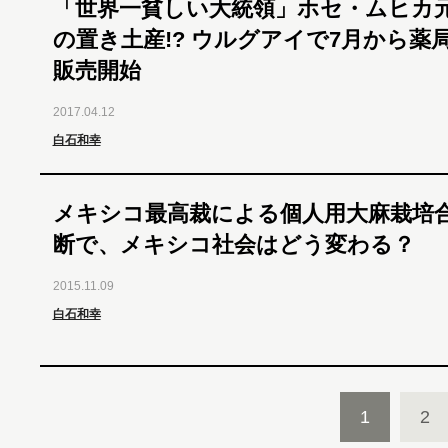
「世界一貧しい大統領」ホセ・ムヒカ
の置き土産!? ウルグアイで7月から薬
販売開始
2017.04.12
白石和幸
メキシコ最高裁による個人用大麻栽培
断で、メキシコ社会はどう変わる？
2015.11.09
白石和幸
1
2