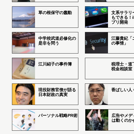
草の根保守の蠢動
文系サラリ
もできる！i
プリ開発
中学校武道必修化の
江藤貴紀「
是非を問う
の事情」
江川紹子の事件簿
税理士・道
税金相談室
現役財務官僚が語る
香ばしい人々r
日本財政の真実
パーソナル戦略PR術
広告やメデ
は動くのか