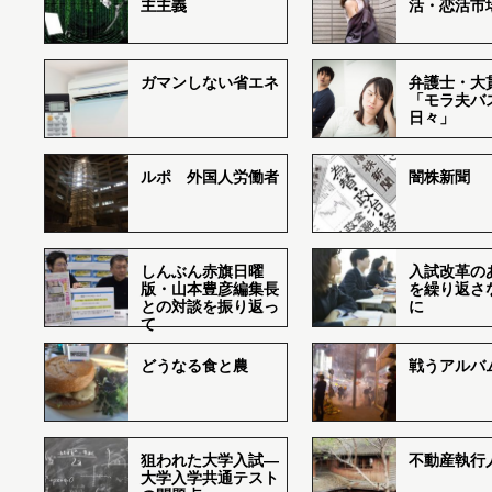
主主義
活・恋活市
ガマンしない省エネ
弁護士・大
「モラ夫バ
日々」
ルポ 外国人労働者
闇株新聞
しんぶん赤旗日曜
入試改革の
版・山本豊彦編集長
を繰り返さ
との対談を振り返っ
に
て
どうなる食と農
戦うアルバム
狙われた大学入試―
不動産執行
大学入学共通テスト