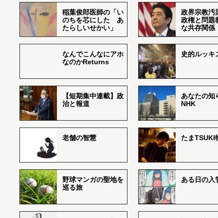
稲葉俊郎医師の「い
政界宗教汚
のちを芯にした あ
政権と問題
たらしいせかい」
な共存関係
なんでこんなにアホ
史的ルッキ
なのかReturns
【短期集中連載】政
あなたの知
治と報道
NHK
老舗の智慧
たまTSUK
野球マンガの聖地を
ある日の入
巡る旅