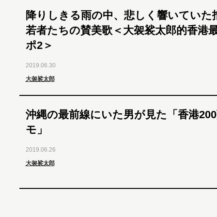
降りしきる雨の中、悲しく響いていた
若者たちの賛美歌＜大袈裟太郎的香港
ポ2＞
2019.06.30
大袈裟太郎
沖縄の最前線にいた男が見た「香港20
モ」
2019.06.26
大袈裟太郎