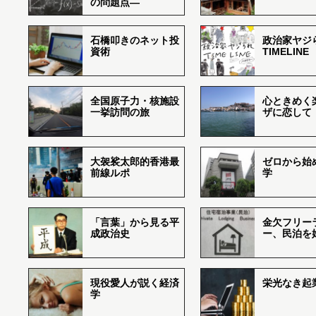
の問題点―
石橋叩きのネット投
政治家ヤジ
資術
TIMELINE
全国原子力・核施設
心ときめく
一挙訪問の旅
ザに恋して
大袈裟太郎的香港最
ゼロから始
前線ルポ
学
「言葉」から見る平
金欠フリー
成政治史
ー、民泊を
現役愛人が説く経済
栄光なき起
学