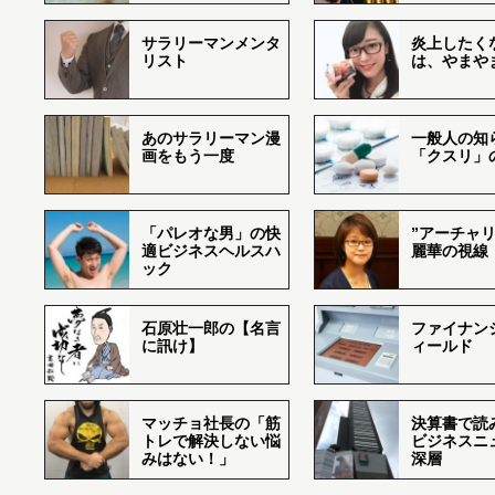
サラリーマンメンタ
炎上したく
リスト
は、やまや
あのサラリーマン漫
一般人の知
画をもう一度
「クスリ」
「パレオな男」の快
”アーチャリ
適ビジネスヘルスハ
麗華の視線
ック
石原壮一郎の【名言
ファイナン
に訊け】
ィールド
マッチョ社長の「筋
決算書で読
トレで解決しない悩
ビジネスニ
みはない！」
深層