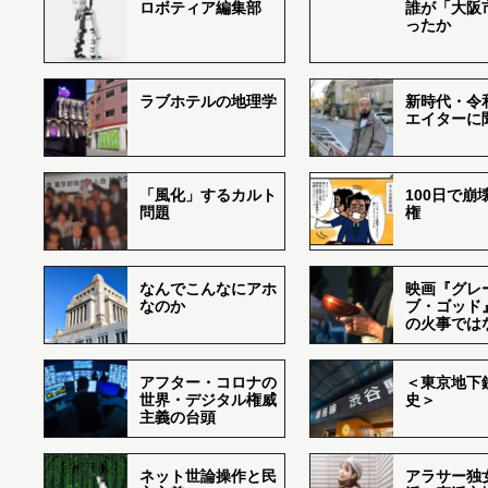
ロボティア編集部
誰が「大阪
ったか
ラブホテルの地理学
新時代・令
エイターに
「風化」するカルト
100日で崩
問題
権
なんでこんなにアホ
映画『グレ
なのか
ブ・ゴッド
の火事では
アフター・コロナの
＜東京地下鉄
世界・デジタル権威
史＞
主義の台頭
ネット世論操作と民
アラサー独