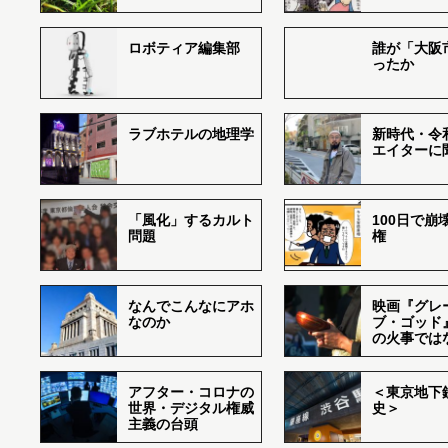
ロボティア編集部
誰が「大阪
ったか
ラブホテルの地理学
新時代・令
エイターに
「風化」するカルト
100日で崩
問題
権
なんでこんなにアホ
映画『グレ
なのか
ブ・ゴッド
の火事では
アフター・コロナの
＜東京地下鉄
世界・デジタル権威
史＞
主義の台頭