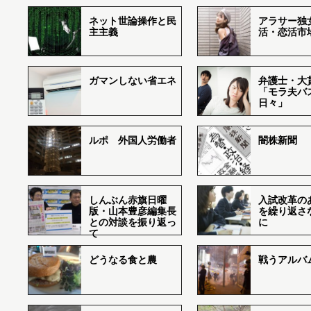
ネット世論操作と民
アラサー独
主主義
活・恋活市
ガマンしない省エネ
弁護士・大
「モラ夫バ
日々」
ルポ 外国人労働者
闇株新聞
しんぶん赤旗日曜
入試改革の
版・山本豊彦編集長
を繰り返さ
との対談を振り返っ
に
て
どうなる食と農
戦うアルバム