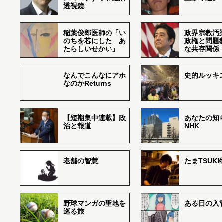
透視鏡
稲葉俊郎医師の「い
政界宗教汚
のちを芯にした あ
政権と問題
たらしいせかい」
な共存関係
なんでこんなにアホ
史的ルッキ
なのかReturns
【短期集中連載】政
あなたの知
治と報道
NHK
老舗の智慧
たまTSUK
野球マンガの聖地を
ある日の入
巡る旅