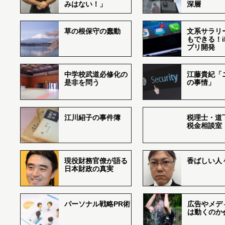
みはない！」
深層
草の根保守の蠢動
文系サラリ
もできる！i
プリ開発
中学校武道必修化の
江藤貴紀「
是非を問う
の事情」
江川紹子の事件簿
税理士・道
税金相談室
現役財務官僚が語る
香ばしい人々r
日本財政の真実
パーソナル戦略PR術
広告やメデ
は動くのか