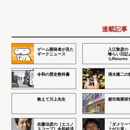
連載記事
ゲーム開発者が見た
入江敦彦の
ギークニュース
喰らい日記
らReturns
令和の歴史教科書
清水建二の
教えて川上先生
都市商業研
佐藤治彦の［エコノ
「ダメリー
スコープ］令和経済
上がり道」