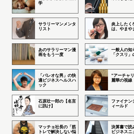
学
サラリーマンメンタ
炎上したく
リスト
は、やまや
あのサラリーマン漫
一般人の知
画をもう一度
「クスリ」
「パレオな男」の快
”アーチャリ
適ビジネスヘルスハ
麗華の視線
ック
石原壮一郎の【名言
ファイナン
に訊け】
ィールド
マッチョ社長の「筋
決算書で読
トレで解決しない悩
ビジネスニ