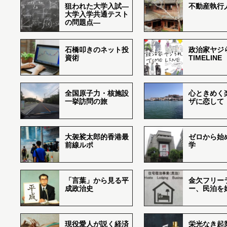
狙われた大学入試―
不動産執行
大学入学共通テスト
の問題点―
石橋叩きのネット投
政治家ヤジ
資術
TIMELINE
全国原子力・核施設
心ときめく
一挙訪問の旅
ザに恋して
大袈裟太郎的香港最
ゼロから始
前線ルポ
学
「言葉」から見る平
金欠フリー
成政治史
ー、民泊を
現役愛人が説く経済
栄光なき起