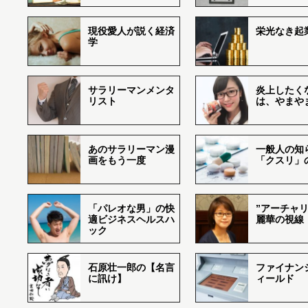
現役愛人が説く経済
栄光なき起
学
サラリーマンメンタ
炎上したく
リスト
は、やまや
あのサラリーマン漫
一般人の知
画をもう一度
「クスリ」
「パレオな男」の快
”アーチャリ
適ビジネスヘルスハ
麗華の視線
ック
石原壮一郎の【名言
ファイナン
に訊け】
ィールド