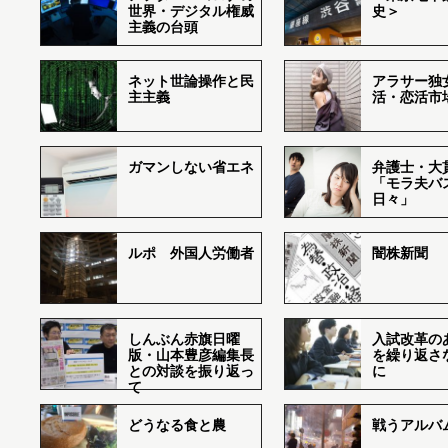
世界・デジタル権威
史＞
主義の台頭
ネット世論操作と民
アラサー独
主主義
活・恋活市
ガマンしない省エネ
弁護士・大
「モラ夫バ
日々」
ルポ 外国人労働者
闇株新聞
しんぶん赤旗日曜
入試改革の
版・山本豊彦編集長
を繰り返さ
との対談を振り返っ
に
て
どうなる食と農
戦うアルバム