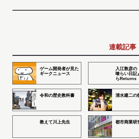
連載記事
ゲーム開発者が見た
入江敦彦の
ギークニュース
喰らい日記
らReturns
令和の歴史教科書
清水建二の
教えて川上先生
都市商業研