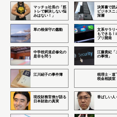
マッチョ社長の「筋
決算書で読
トレで解決しない悩
ビジネスニ
みはない！」
深層
草の根保守の蠢動
文系サラリ
もできる！i
プリ開発
中学校武道必修化の
江藤貴紀「
是非を問う
の事情」
江川紹子の事件簿
税理士・道
税金相談室
現役財務官僚が語る
香ばしい人々r
日本財政の真実