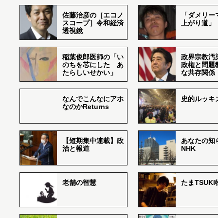
佐藤治彦の［エコノ
「ダメリー
スコープ］令和経済
上がり道」
透視鏡
稲葉俊郎医師の「い
政界宗教汚
のちを芯にした あ
政権と問題
たらしいせかい」
な共存関係
なんでこんなにアホ
史的ルッキ
なのかReturns
【短期集中連載】政
あなたの知
治と報道
NHK
老舗の智慧
たまTSUK