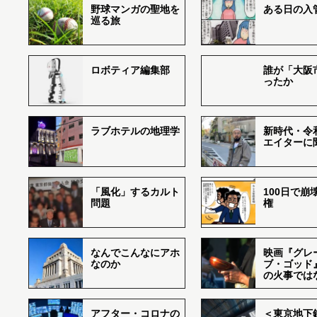
野球マンガの聖地を
ある日の入
巡る旅
ロボティア編集部
誰が「大阪
ったか
ラブホテルの地理学
新時代・令
エイターに
「風化」するカルト
100日で崩
問題
権
なんでこんなにアホ
映画『グレ
なのか
ブ・ゴッド
の火事では
アフター・コロナの
＜東京地下鉄