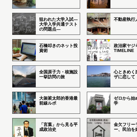
狙われた大学入試―
不動産執行
大学入学共通テスト
の問題点―
石橋叩きのネット投
政治家ヤジ
資術
TIMELINE
全国原子力・核施設
心ときめく
一挙訪問の旅
ザに恋して
大袈裟太郎的香港最
ゼロから始
前線ルポ
学
「言葉」から見る平
金欠フリー
成政治史
ー、民泊を