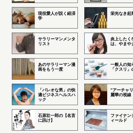
現役愛人が説く経済
栄光なき起
学
サラリーマンメンタ
炎上したく
リスト
は、やまや
あのサラリーマン漫
一般人の知
画をもう一度
「クスリ」
「パレオな男」の快
”アーチャリ
適ビジネスヘルスハ
麗華の視線
ック
石原壮一郎の【名言
ファイナン
に訊け】
ィールド