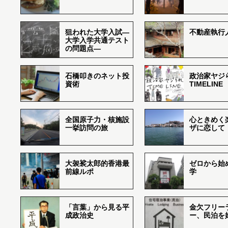
狙われた大学入試―
不動産執行
大学入学共通テスト
の問題点―
石橋叩きのネット投
政治家ヤジ
資術
TIMELINE
全国原子力・核施設
心ときめく
一挙訪問の旅
ザに恋して
大袈裟太郎的香港最
ゼロから始
前線ルポ
学
「言葉」から見る平
金欠フリー
成政治史
ー、民泊を