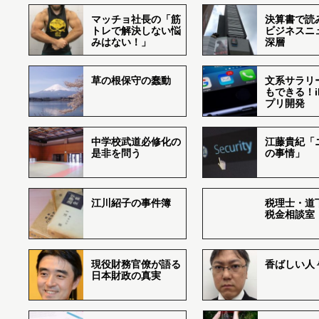
マッチョ社長の「筋
決算書で読
トレで解決しない悩
ビジネスニ
みはない！」
深層
草の根保守の蠢動
文系サラリ
もできる！i
プリ開発
中学校武道必修化の
江藤貴紀「
是非を問う
の事情」
江川紹子の事件簿
税理士・道
税金相談室
現役財務官僚が語る
香ばしい人々r
日本財政の真実