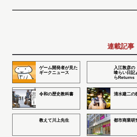
連載記事
ゲーム開発者が見た
入江敦彦の
ギークニュース
喰らい日記
らReturns
令和の歴史教科書
清水建二の
教えて川上先生
都市商業研