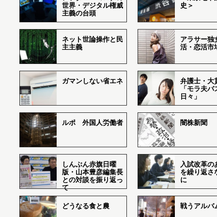
世界・デジタル権威
史＞
主義の台頭
ネット世論操作と民
アラサー独
主主義
活・恋活市
ガマンしない省エネ
弁護士・大
「モラ夫バ
日々」
ルポ 外国人労働者
闇株新聞
しんぶん赤旗日曜
入試改革の
版・山本豊彦編集長
を繰り返さ
との対談を振り返っ
に
て
どうなる食と農
戦うアルバム