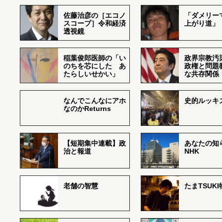
佐藤治彦の［エコノ
「ダメリー
スコープ］令和経済
上がり道」
透視鏡
稲葉俊郎医師の「い
政界宗教汚
のちを芯にした あ
政権と問題
たらしいせかい」
な共存関係
なんでこんなにアホ
史的ルッキ
なのかReturns
【短期集中連載】政
あなたの知
治と報道
NHK
老舗の智慧
たまTSUK