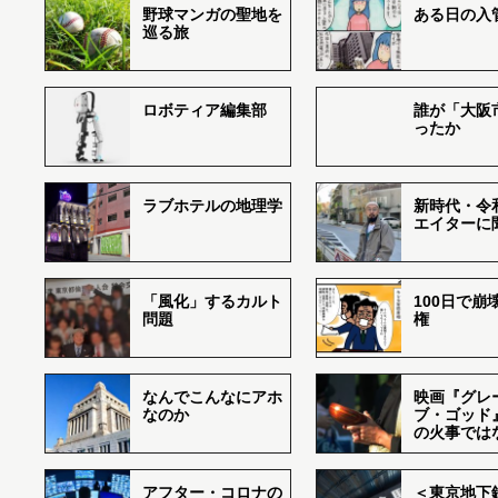
野球マンガの聖地を
ある日の入
巡る旅
ロボティア編集部
誰が「大阪
ったか
ラブホテルの地理学
新時代・令
エイターに
「風化」するカルト
100日で崩
問題
権
なんでこんなにアホ
映画『グレ
なのか
ブ・ゴッド
の火事では
アフター・コロナの
＜東京地下鉄