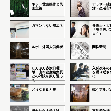
ネット世論操作と民
アラサー独
主主義
活・恋活市
ガマンしない省エネ
弁護士・大
「モラ夫バ
日々」
ルポ 外国人労働者
闇株新聞
しんぶん赤旗日曜
入試改革の
版・山本豊彦編集長
を繰り返さ
との対談を振り返っ
に
て
どうなる食と農
戦うアルバム
狙われた大学入試―
不動産執行