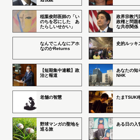
稲葉俊郎医師の「い
政界宗教汚
のちを芯にした あ
政権と問題
たらしいせかい」
な共存関係
なんでこんなにアホ
史的ルッキ
なのかReturns
【短期集中連載】政
あなたの知
治と報道
NHK
老舗の智慧
たまTSUK
野球マンガの聖地を
ある日の入
巡る旅