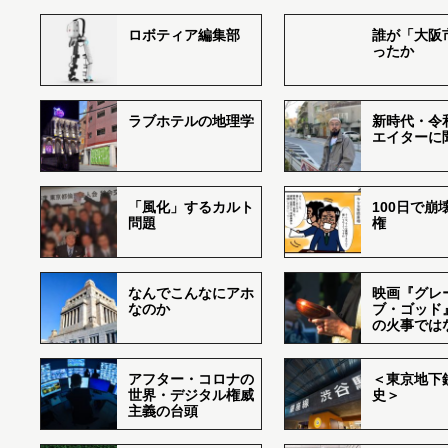
ロボティア編集部
誰が「大阪
ったか
ラブホテルの地理学
新時代・令
エイターに
「風化」するカルト
100日で崩
問題
権
なんでこんなにアホ
映画『グレ
なのか
ブ・ゴッド
の火事では
アフター・コロナの
＜東京地下鉄
世界・デジタル権威
史＞
主義の台頭