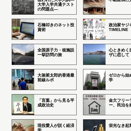
大学入学共通テスト
の問題点―
石橋叩きのネット投
政治家ヤジ
資術
TIMELINE
全国原子力・核施設
心ときめく
一挙訪問の旅
ザに恋して
大袈裟太郎的香港最
ゼロから始
前線ルポ
学
「言葉」から見る平
金欠フリー
成政治史
ー、民泊を
現役愛人が説く経済
栄光なき起
学