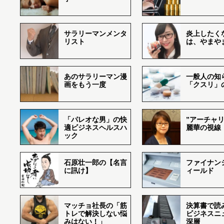
サラリーマンメンタ
炎上したく
リスト
は、やまや
あのサラリーマン漫
一般人の知
画をもう一度
「クスリ」
「パレオな男」の快
”アーチャリ
適ビジネスヘルスハ
麗華の視線
ック
石原壮一郎の【名言
ファイナン
に訊け】
ィールド
マッチョ社長の「筋
決算書で読
トレで解決しない悩
ビジネスニ
みはない！」
深層