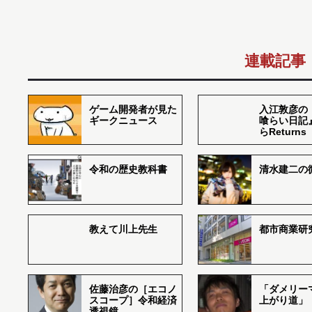
連載記事
ゲーム開発者が見た
入江敦彦の
ギークニュース
喰らい日記
らReturns
令和の歴史教科書
清水建二の
教えて川上先生
都市商業研
佐藤治彦の［エコノ
「ダメリー
スコープ］令和経済
上がり道」
透視鏡