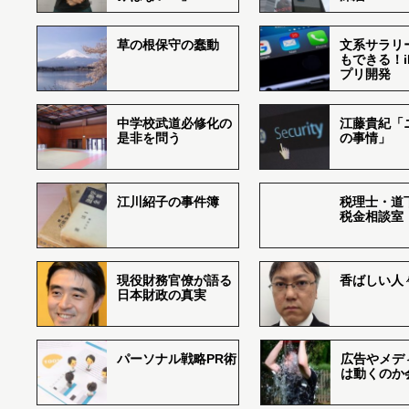
草の根保守の蠢動
文系サラリ
もできる！i
プリ開発
中学校武道必修化の
江藤貴紀「
是非を問う
の事情」
江川紹子の事件簿
税理士・道
税金相談室
現役財務官僚が語る
香ばしい人々r
日本財政の真実
パーソナル戦略PR術
広告やメデ
は動くのか