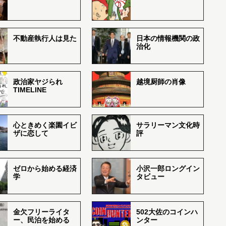
不動産執行人は見た
日本の情報機関の政
治化
政治家ヤジられ
越境厨師の肖像
TIMELINE
心ときめく楽園イビ
サラリーマン文化時
ザに恋して
評
ゼロから始める経済
小沢一郎ロングイン
学
タビュー
金欠フリーライタ
502大佐のコインハ
ー、民泊を始める
ンター