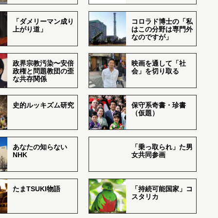
「ダメリーマン成り
コロラド博士の「私
上がり道」
はこの分野は専門外
なのですが」
政界宗教汚染〜安倍
映画を通して「社
政権と問題教団の歪
会」を切り取る
な共存関係
史的ルッキズム研究
保守系奇書・珍書
（仮題）
あなたの知らない
「乗っ取られ」た男
NHK
女共同参画
たまTSUKI物語
「持続可能国家」コ
スタリカ