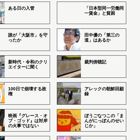
ある日の入管
「日本型同一労働同
一賃金」と貧困
誰が「大阪市」を守
田中優の「第三の
ったか
道」はあるか
新時代・令和のクリ
裁判傍聴記
エイターに聞く
100日で崩壊する政
アレックの朝鮮回顧
権
録
映画『グレース・オ
ぼうごなつこの「ま
ブ・ゴッド』は対岸
んがにっぽんのせい
の火事ではない
じか」