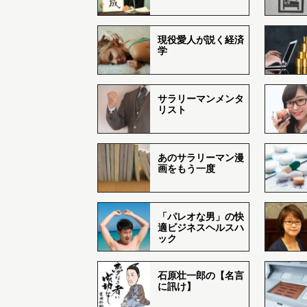
現役愛人が説く経済
学
サラリーマンメンタ
リスト
あのサラリーマン漫
画をもう一度
「パレオな男」の快
適ビジネスヘルスハ
ック
石原壮一郎の【名言
に訊け】