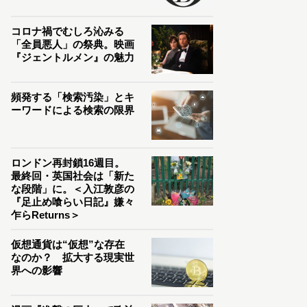
コロナ禍でむしろ沁みる
「全員悪人」の祭典。映画
『ジェントルメン』の魅力
頻発する「検索汚染」とキ
ーワードによる検索の限界
ロンドン再封鎖16週目。
最終回・英国社会は「新た
な段階」に。＜入江敦彦の
『足止め喰らい日記』嫌々
乍らReturns＞
仮想通貨は“仮想”な存在
なのか？ 拡大する現実世
界への影響