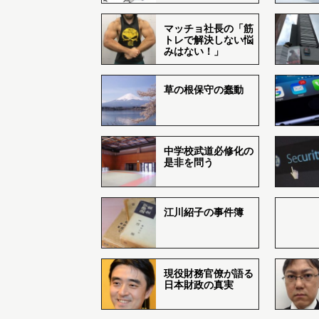
マッチョ社長の「筋
トレで解決しない悩
みはない！」
草の根保守の蠢動
中学校武道必修化の
是非を問う
江川紹子の事件簿
現役財務官僚が語る
日本財政の真実