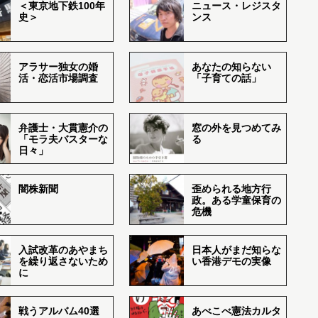
＜東京地下鉄100年
ニュース・レジスタ
史＞
ンス
アラサー独女の婚
あなたの知らない
活・恋活市場調査
「子育ての話」
弁護士・大貫憲介の
窓の外を見つめてみ
「モラ夫バスターな
る
日々」
闇株新聞
歪められる地方行
政。ある学童保育の
危機
入試改革のあやまち
日本人がまだ知らな
を繰り返さないため
い香港デモの実像
に
戦うアルバム40選
あべこべ憲法カルタ