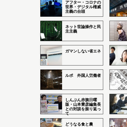
アフター・コロナの
世界・デジタル権威
主義の台頭
ネット世論操作と民
主主義
ガマンしない省エネ
ルポ 外国人労働者
しんぶん赤旗日曜
版・山本豊彦編集長
との対談を振り返っ
て
どうなる食と農