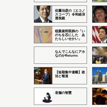
佐藤治彦の［エコノ
スコープ］令和経済
透視鏡
稲葉俊郎医師の「い
のちを芯にした あ
たらしいせかい」
なんでこんなにアホ
なのかReturns
【短期集中連載】政
治と報道
老舗の智慧