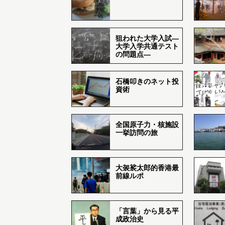
狙われた大学入試―
大学入学共通テスト
の問題点―
石橋叩きのネット投
資術
全国原子力・核施設
一挙訪問の旅
大袈裟太郎的香港最
前線ルポ
「言葉」から見る平
成政治史