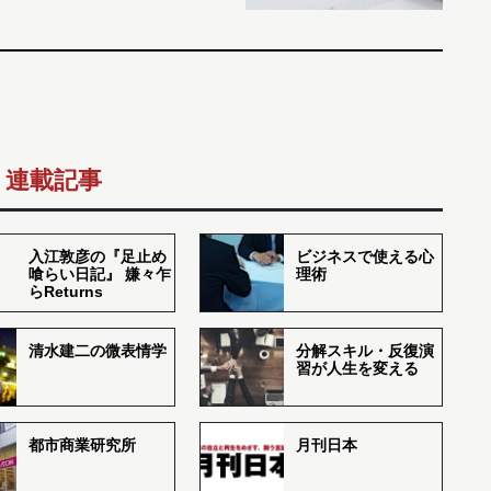
連載記事
入江敦彦の『足止め
ビジネスで使える心
喰らい日記』 嫌々乍
理術
らReturns
清水建二の微表情学
分解スキル・反復演
習が人生を変える
都市商業研究所
月刊日本