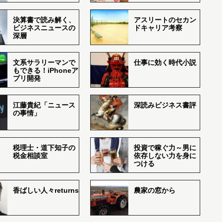
決算書で読み解く、
アスリートのセカン
ビジネスニュースの
ドキャリア考察
深層
文系サラリーマンで
仕事に効く時代小説
もできる！iPhoneア
プリ開発
江藤貴紀「ニュース
深読みビジネス書評
の事情」
税理士・道下知子の
投資で稼ぐ力～男に
税金相談室
依存しない力を身に
つける
香ばしい人々returns
農家の窓から