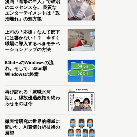
漫画『進撃の巨人』で政治
のエッセンスを。 良質な
エンターテイメントは「政
治離れ」の処方箋
上司の「応援」なんて部下
には響かない！？ 今すぐ
職場に導入するべきモチベ
ーションアップの方法
64bitへのWindowsの流
れ。そして、32bit版
Windowsの終焉
再び訪れる「就職氷河
期」。縁故優遇政権を終わ
らせるのは今
微表情研究の世界的権威に
聞いた、AI表情分析技術の
展望