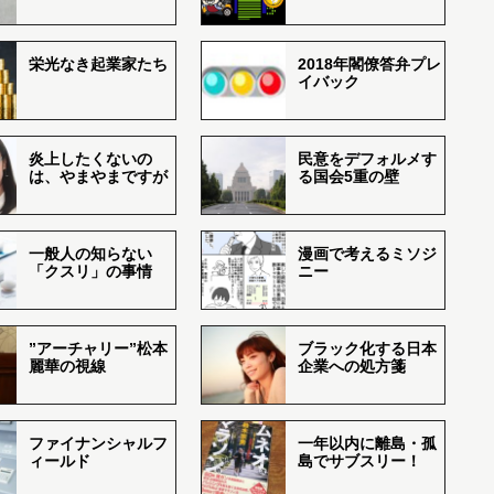
栄光なき起業家たち
2018年閣僚答弁プレ
イバック
炎上したくないの
民意をデフォルメす
は、やまやまですが
る国会5重の壁
一般人の知らない
漫画で考えるミソジ
「クスリ」の事情
ニー
”アーチャリー”松本
ブラック化する日本
麗華の視線
企業への処方箋
ファイナンシャルフ
一年以内に離島・孤
ィールド
島でサブスリー！