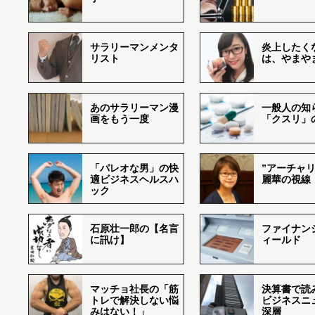
サラリーマンメンタ
炎上したく
リスト
は、やまや
あのサラリーマン漫
一般人の知
画をもう一度
「クスリ」
「パレオな男」の快
”アーチャリ
適ビジネスヘルスハ
麗華の視線
ック
石原壮一郎の【名言
ファイナン
に訊け】
ィールド
マッチョ社長の「筋
決算書で読
トレで解決しない悩
ビジネスニ
みはない！」
深層