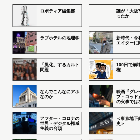
ロボティア編集部
誰が「大阪
ったか
ラブホテルの地理学
新時代・令
エイターに
「風化」するカルト
100日で崩
問題
権
なんでこんなにアホ
映画『グレ
なのか
ブ・ゴッド
の火事では
アフター・コロナの
＜東京地下鉄
世界・デジタル権威
史＞
主義の台頭