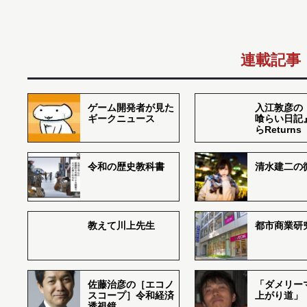
連載記事
ゲーム開発者が見た
入江敦彦の
ギークニュース
喰らい日記
らReturns
令和の歴史教科書
清水建二の
教えて川上先生
都市商業研
佐藤治彦の［エコノ
「ダメリー
スコープ］令和経済
上がり道」
透視鏡