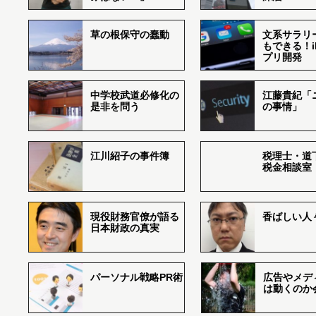
草の根保守の蠢動
文系サラリ
もできる！i
プリ開発
中学校武道必修化の
江藤貴紀「
是非を問う
の事情」
江川紹子の事件簿
税理士・道
税金相談室
現役財務官僚が語る
香ばしい人々r
日本財政の真実
パーソナル戦略PR術
広告やメデ
は動くのか