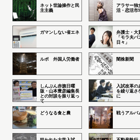
ネット世論操作と民
アラサー独
主主義
活・恋活市
ガマンしない省エネ
弁護士・大
「モラ夫バ
日々」
ルポ 外国人労働者
闇株新聞
しんぶん赤旗日曜
入試改革の
版・山本豊彦編集長
を繰り返さ
との対談を振り返っ
に
て
どうなる食と農
戦うアルバム
狙われた大学入試―
不動産執行