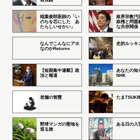
稲葉俊郎医師の「い
政界宗教汚
のちを芯にした あ
政権と問題
たらしいせかい」
な共存関係
なんでこんなにアホ
史的ルッキ
なのかReturns
【短期集中連載】政
あなたの知
治と報道
NHK
老舗の智慧
たまTSUK
野球マンガの聖地を
ある日の入
巡る旅