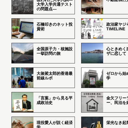
大学入学共通テスト
の問題点―
石橋叩きのネット投
政治家ヤジ
資術
TIMELINE
全国原子力・核施設
心ときめく
一挙訪問の旅
ザに恋して
大袈裟太郎的香港最
ゼロから始
前線ルポ
学
「言葉」から見る平
金欠フリー
成政治史
ー、民泊を
現役愛人が説く経済
栄光なき起
学