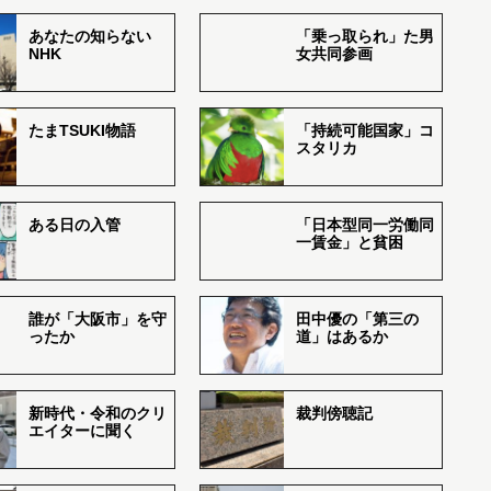
あなたの知らない
「乗っ取られ」た男
NHK
女共同参画
たまTSUKI物語
「持続可能国家」コ
スタリカ
ある日の入管
「日本型同一労働同
一賃金」と貧困
誰が「大阪市」を守
田中優の「第三の
ったか
道」はあるか
新時代・令和のクリ
裁判傍聴記
エイターに聞く