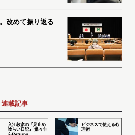
年。改めて振り返る
連載記事
入江敦彦の『足止め
ビジネスで使える心
喰らい日記』 嫌々乍
理術
らReturns