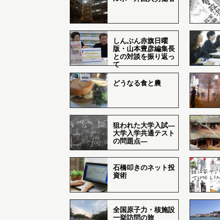
しんぶん赤旗日曜
版・山本豊彦編集長
との対談を振り返っ
て
どうなる食と農
狙われた大学入試―
大学入学共通テスト
の問題点―
石橋叩きのネット投
資術
全国原子力・核施設
一挙訪問の旅