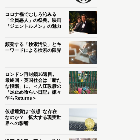
コロナ禍でむしろ沁みる
「全員悪人」の祭典。映画
『ジェントルメン』の魅力
頻発する「検索汚染」とキ
ーワードによる検索の限界
ロンドン再封鎖16週目。
最終回・英国社会は「新た
な段階」に。＜入江敦彦の
『足止め喰らい日記』嫌々
乍らReturns＞
仮想通貨は“仮想”な存在
なのか？ 拡大する現実世
界への影響