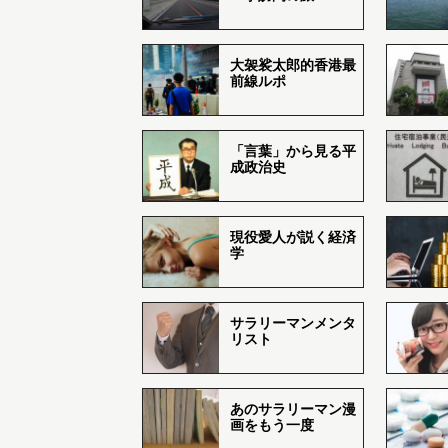
大袈裟太郎的香港最
前線ルポ
「言葉」から見る平
成政治史
現役愛人が説く経済
学
サラリーマンメンタ
リスト
あのサラリーマン漫
画をもう一度