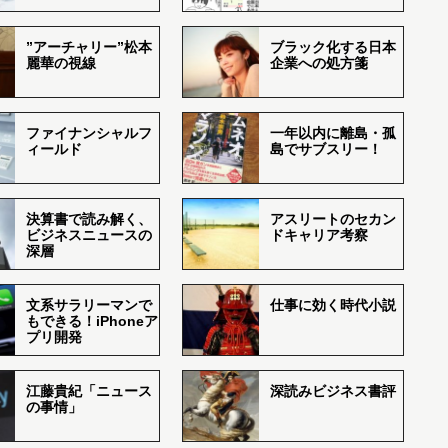
”アーチャリー”松本
ブラック化する日本
麗華の視線
企業への処方箋
ファイナンシャルフ
一年以内に離島・孤
ィールド
島でサブスリー！
決算書で読み解く、
アスリートのセカン
ビジネスニュースの
ドキャリア考察
深層
文系サラリーマンで
仕事に効く時代小説
もできる！iPhoneア
プリ開発
江藤貴紀「ニュース
深読みビジネス書評
の事情」