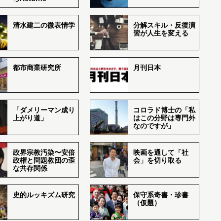
清水建二の微表情学
分解スキル・反復演
習が人生を変える
都市商業研究所
月刊日本
「ダメリーマン成り
コロラド博士の「私
上がり道」
はこの分野は専門外
なのですが」
政界宗教汚染〜安倍
映画を通して「社
政権と問題教団の歪
会」を切り取る
な共存関係
史的ルッキズム研究
保守系奇書・珍書
（仮題）