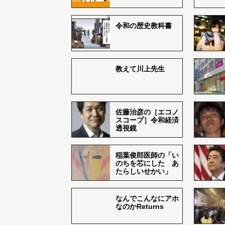
令和の歴史教科書
教えて川上先生
佐藤治彦の［エコノ
スコープ］令和経済
透視鏡
稲葉俊郎医師の「い
のちを芯にした あ
たらしいせかい」
なんでこんなにアホ
なのかReturns