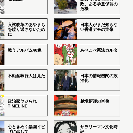
政。ある学童保育の
危機
入試改革のあやまち
日本人がまだ知らな
を繰り返さないため
い香港デモの実像
に
戦うアルバム40選
あべこべ憲法カルタ
不動産執行人は見た
日本の情報機関の政
治化
政治家ヤジられ
越境厨師の肖像
TIMELINE
心ときめく楽園イビ
サラリーマン文化時
ザに恋して
評