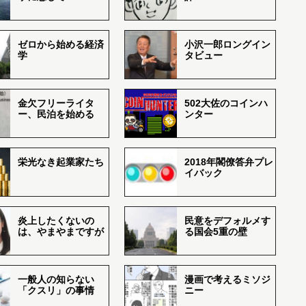
ゼロから始める経済
小沢一郎ロングイン
学
タビュー
金欠フリーライタ
502大佐のコインハ
ー、民泊を始める
ンター
栄光なき起業家たち
2018年閣僚答弁プレ
イバック
炎上したくないの
民意をデフォルメす
は、やまやまですが
る国会5重の壁
一般人の知らない
漫画で考えるミソジ
「クスリ」の事情
ニー