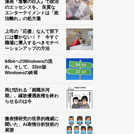
漫画『進撃の巨人』で政治
のエッセンスを。 良質な
エンターテイメントは「政
治離れ」の処方箋
上司の「応援」なんて部下
には響かない！？ 今すぐ
職場に導入するべきモチベ
ーションアップの方法
64bitへのWindowsの流
れ。そして、32bit版
Windowsの終焉
再び訪れる「就職氷河
期」。縁故優遇政権を終わ
らせるのは今
微表情研究の世界的権威に
聞いた、AI表情分析技術の
展望