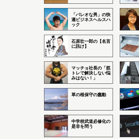
「パレオな男」の快
適ビジネスヘルスハ
ック
石原壮一郎の【名言
に訊け】
マッチョ社長の「筋
トレで解決しない悩
みはない！」
草の根保守の蠢動
中学校武道必修化の
是非を問う