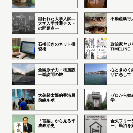
狙われた大学入試―
不動産執行
大学入学共通テスト
の問題点―
石橋叩きのネット投
政治家ヤジ
資術
TIMELINE
全国原子力・核施設
心ときめく
一挙訪問の旅
ザに恋して
大袈裟太郎的香港最
ゼロから始
前線ルポ
学
「言葉」から見る平
金欠フリー
成政治史
ー、民泊を