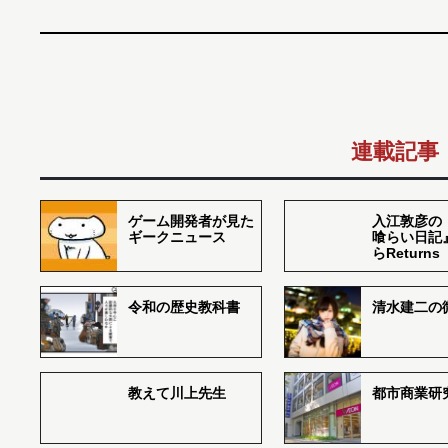
連載記事
ゲーム開発者が見た
入江敦彦の
ギークニュース
喰らい日記
らReturns
令和の歴史教科書
清水建二の
教えて川上先生
都市商業研