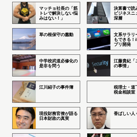
マッチョ社長の「筋
決算書で読
トレで解決しない悩
ビジネスニ
みはない！」
深層
草の根保守の蠢動
文系サラリ
もできる！i
プリ開発
中学校武道必修化の
江藤貴紀「
是非を問う
の事情」
江川紹子の事件簿
税理士・道
税金相談室
現役財務官僚が語る
香ばしい人々r
日本財政の真実