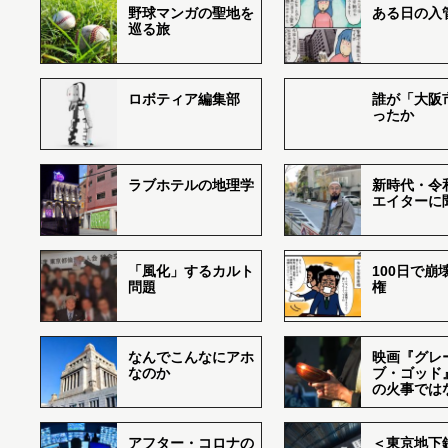
野球マンガの聖地を
ある日の入
巡る旅
ロボティア編集部
誰が「大阪
ったか
ラブホテルの地理学
新時代・令
エイターに
「風化」するカルト
100日で崩
問題
権
なんでこんなにアホ
映画『グレ
なのか
ブ・ゴッド
の火事では
アフター・コロナの
＜東京地下鉄