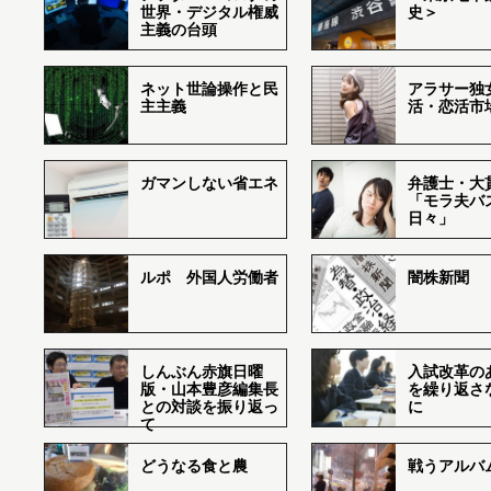
世界・デジタル権威
史＞
主義の台頭
ネット世論操作と民
アラサー独
主主義
活・恋活市
ガマンしない省エネ
弁護士・大
「モラ夫バ
日々」
ルポ 外国人労働者
闇株新聞
しんぶん赤旗日曜
入試改革の
版・山本豊彦編集長
を繰り返さ
との対談を振り返っ
に
て
どうなる食と農
戦うアルバム