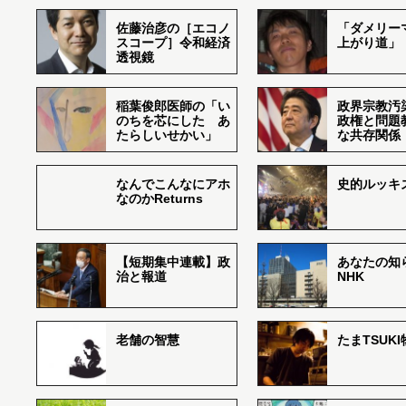
佐藤治彦の［エコノ
「ダメリー
スコープ］令和経済
上がり道」
透視鏡
稲葉俊郎医師の「い
政界宗教汚
のちを芯にした あ
政権と問題
たらしいせかい」
な共存関係
なんでこんなにアホ
史的ルッキ
なのかReturns
【短期集中連載】政
あなたの知
治と報道
NHK
老舗の智慧
たまTSUK