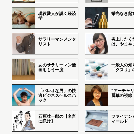
現役愛人が説く経済
栄光なき起
学
サラリーマンメンタ
炎上したく
リスト
は、やまや
あのサラリーマン漫
一般人の知
画をもう一度
「クスリ」
「パレオな男」の快
”アーチャリ
適ビジネスヘルスハ
麗華の視線
ック
石原壮一郎の【名言
ファイナン
に訊け】
ィールド