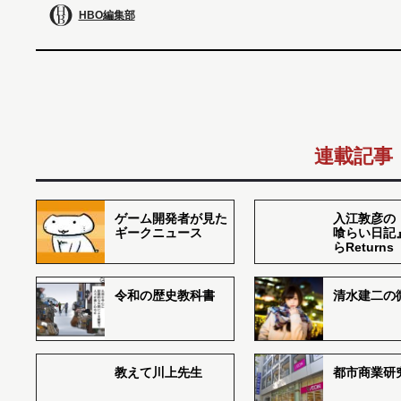
HBO編集部
連載記事
ゲーム開発者が見た
入江敦彦の
ギークニュース
喰らい日記
らReturns
令和の歴史教科書
清水建二の
教えて川上先生
都市商業研