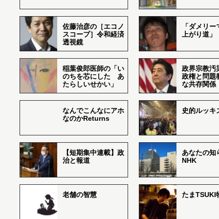
佐藤治彦の［エコノ
「ダメリー
スコープ］令和経済
上がり道」
透視鏡
稲葉俊郎医師の「い
政界宗教汚
のちを芯にした あ
政権と問題
たらしいせかい」
な共存関係
なんでこんなにアホ
史的ルッキ
なのかReturns
【短期集中連載】政
あなたの知
治と報道
NHK
老舗の智慧
たまTSUK