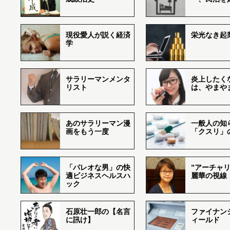
現役愛人が説く経済
栄光なき起
学
サラリーマンメンタ
炎上したく
リスト
は、やまや
あのサラリーマン漫
一般人の知
画をもう一度
「クスリ」
「パレオな男」の快
”アーチャリ
適ビジネスヘルスハ
麗華の視線
ック
石原壮一郎の【名言
ファイナン
に訊け】
ィールド