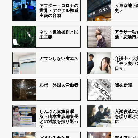
アフター・コロナの
＜東京地下鉄
世界・デジタル権威
史＞
主義の台頭
ネット世論操作と民
アラサー独
主主義
活・恋活市
ガマンしない省エネ
弁護士・大
「モラ夫バ
日々」
ルポ 外国人労働者
闇株新聞
しんぶん赤旗日曜
入試改革の
版・山本豊彦編集長
を繰り返さ
との対談を振り返っ
に
て