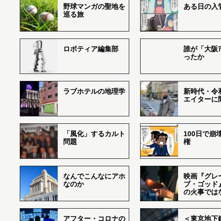
野球マンガの聖地を
ある日の入
巡る旅
ロボティア編集部
誰が「大阪
ったか
ラブホテルの地理学
新時代・令
エイターに
「風化」するカルト
100日で崩
問題
権
なんでこんなにアホ
映画『グレ
なのか
ブ・ゴッド
の火事では
アフター・コロナの
＜東京地下鉄