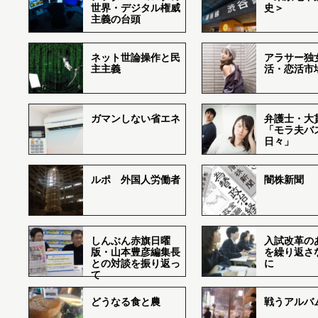
世界・デジタル権威
史＞
主義の台頭
ネット世論操作と民
アラサー独
主主義
活・恋活市
ガマンしない省エネ
弁護士・大
「モラ夫バ
日々」
ルポ 外国人労働者
闇株新聞
しんぶん赤旗日曜
入試改革の
版・山本豊彦編集長
を繰り返さ
との対談を振り返っ
に
て
どうなる食と農
戦うアルバム