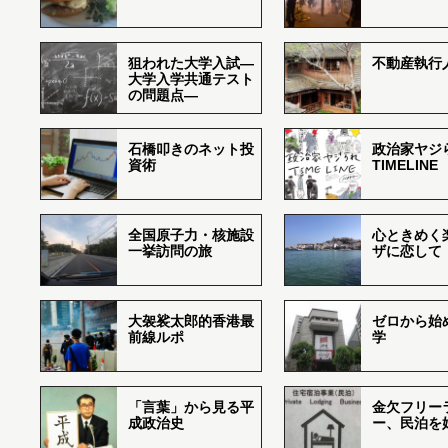
狙われた大学入試―
不動産執行
大学入学共通テスト
の問題点―
石橋叩きのネット投
政治家ヤジ
資術
TIMELINE
全国原子力・核施設
心ときめく
一挙訪問の旅
ザに恋して
大袈裟太郎的香港最
ゼロから始
前線ルポ
学
「言葉」から見る平
金欠フリー
成政治史
ー、民泊を