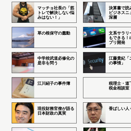
マッチョ社長の「筋
決算書で読
トレで解決しない悩
ビジネスニ
みはない！」
深層
草の根保守の蠢動
文系サラリ
もできる！i
プリ開発
中学校武道必修化の
江藤貴紀「
是非を問う
の事情」
江川紹子の事件簿
税理士・道
税金相談室
現役財務官僚が語る
香ばしい人々r
日本財政の真実