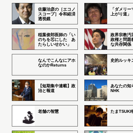
佐藤治彦の［エコノ
「ダメリー
スコープ］令和経済
上がり道」
透視鏡
稲葉俊郎医師の「い
政界宗教汚
のちを芯にした あ
政権と問題
たらしいせかい」
な共存関係
なんでこんなにアホ
史的ルッキ
なのかReturns
【短期集中連載】政
あなたの知
治と報道
NHK
老舗の智慧
たまTSUK