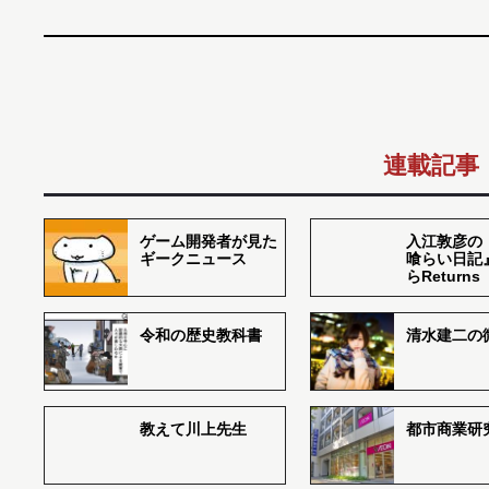
連載記事
ゲーム開発者が見た
入江敦彦の
ギークニュース
喰らい日記
らReturns
令和の歴史教科書
清水建二の
教えて川上先生
都市商業研