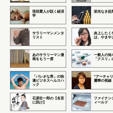
現役愛人が説く経済
栄光なき起
学
サラリーマンメンタ
炎上したく
リスト
は、やまや
あのサラリーマン漫
一般人の知
画をもう一度
「クスリ」
「パレオな男」の快
”アーチャリ
適ビジネスヘルスハ
麗華の視線
ック
石原壮一郎の【名言
ファイナン
に訊け】
ィールド