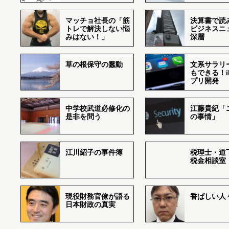
マッチョ社長の「筋
決算書で読
トレで解決しない悩
ビジネスニ
みはない！」
深層
草の根保守の蠢動
文系サラリ
もできる！i
プリ開発
中学校武道必修化の
江藤貴紀「
是非を問う
の事情」
江川紹子の事件簿
税理士・道
税金相談室
現役財務官僚が語る
香ばしい人々r
日本財政の真実