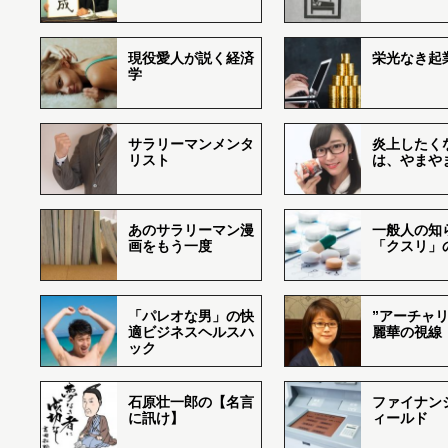
現役愛人が説く経済
栄光なき起
学
サラリーマンメンタ
炎上したく
リスト
は、やまや
あのサラリーマン漫
一般人の知
画をもう一度
「クスリ」
「パレオな男」の快
”アーチャリ
適ビジネスヘルスハ
麗華の視線
ック
石原壮一郎の【名言
ファイナン
に訊け】
ィールド