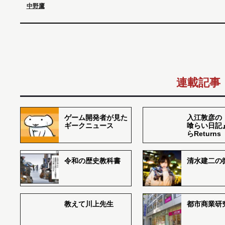
中野鷹
連載記事
ゲーム開発者が見た
入江敦彦の
ギークニュース
喰らい日記
らReturns
令和の歴史教科書
清水建二の
教えて川上先生
都市商業研