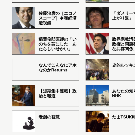
佐藤治彦の［エコノ
「ダメリー
スコープ］令和経済
上がり道」
透視鏡
稲葉俊郎医師の「い
政界宗教汚
のちを芯にした あ
政権と問題
たらしいせかい」
な共存関係
なんでこんなにアホ
史的ルッキ
なのかReturns
【短期集中連載】政
あなたの知
治と報道
NHK
老舗の智慧
たまTSUK