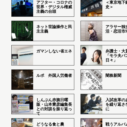
アフター・コロナの
＜東京地下鉄
世界・デジタル権威
史＞
主義の台頭
ネット世論操作と民
アラサー独
主主義
活・恋活市
ガマンしない省エネ
弁護士・大
「モラ夫バ
日々」
ルポ 外国人労働者
闇株新聞
しんぶん赤旗日曜
入試改革の
版・山本豊彦編集長
を繰り返さ
との対談を振り返っ
に
て
どうなる食と農
戦うアルバム