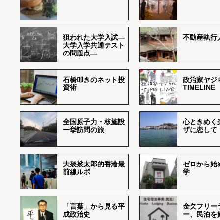
狙われた大学入試―
不動産執行
大学入学共通テスト
の問題点―
石橋叩きのネット投
政治家ヤジ
資術
TIMELINE
全国原子力・核施設
心ときめく
一挙訪問の旅
ザに恋して
大袈裟太郎的香港最
ゼロから始
前線ルポ
学
「言葉」から見る平
金欠フリー
成政治史
ー、民泊を