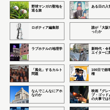
野球マンガの聖地を
ある日の入
巡る旅
ロボティア編集部
誰が「大阪
ったか
ラブホテルの地理学
新時代・令
エイターに
「風化」するカルト
100日で崩
問題
権
なんでこんなにアホ
映画『グレ
なのか
ブ・ゴッド
の火事では