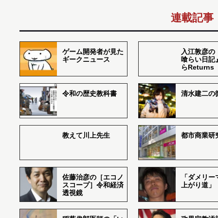
連載記事
ゲーム開発者が見た
入江敦彦の
ギークニュース
喰らい日記
らReturns
令和の歴史教科書
清水建二の
教えて川上先生
都市商業研
佐藤治彦の［エコノ
「ダメリー
スコープ］令和経済
上がり道」
透視鏡