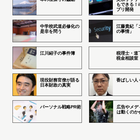
もできる！i
プリ開発
中学校武道必修化の
江藤貴紀「
是非を問う
の事情」
江川紹子の事件簿
税理士・道
税金相談室
現役財務官僚が語る
香ばしい人々r
日本財政の真実
パーソナル戦略PR術
広告やメデ
は動くのか