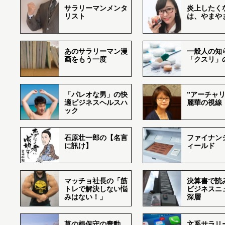
サラリーマンメンタ
炎上したく
リスト
は、やまや
あのサラリーマン漫
一般人の知
画をもう一度
「クスリ」
「パレオな男」の快
”アーチャリ
適ビジネスヘルスハ
麗華の視線
ック
石原壮一郎の【名言
ファイナン
に訊け】
ィールド
マッチョ社長の「筋
決算書で読
トレで解決しない悩
ビジネスニ
みはない！」
深層
草の根保守の蠢動
文系サラリ