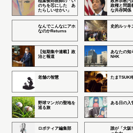
稲葉俊郎医師の「い
政界宗教汚
のちを芯にした あ
政権と問題
たらしいせかい」
な共存関係
なんでこんなにアホ
史的ルッキ
なのかReturns
【短期集中連載】政
あなたの知
治と報道
NHK
老舗の智慧
たまTSUK
野球マンガの聖地を
ある日の入
巡る旅
ロボティア編集部
誰が「大阪