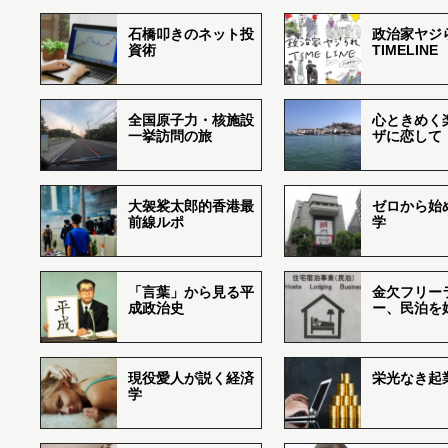
石橋叩きのネット投
政治家ヤジ
資術
TIMELINE
全国原子力・核施設
心ときめく
一挙訪問の旅
ザに恋して
大袈裟太郎的香港最
ゼロから始
前線ルポ
学
「言葉」から見る平
金欠フリー
成政治史
ー、民泊を
現役愛人が説く経済
栄光なき起
学