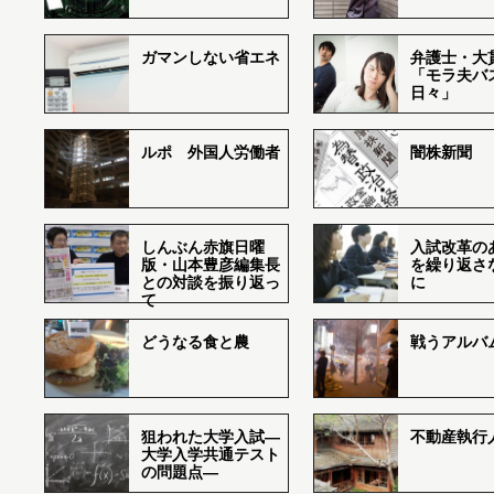
ガマンしない省エネ
弁護士・大
「モラ夫バ
日々」
ルポ 外国人労働者
闇株新聞
しんぶん赤旗日曜
入試改革の
版・山本豊彦編集長
を繰り返さ
との対談を振り返っ
に
て
どうなる食と農
戦うアルバム
狙われた大学入試―
不動産執行
大学入学共通テスト
の問題点―