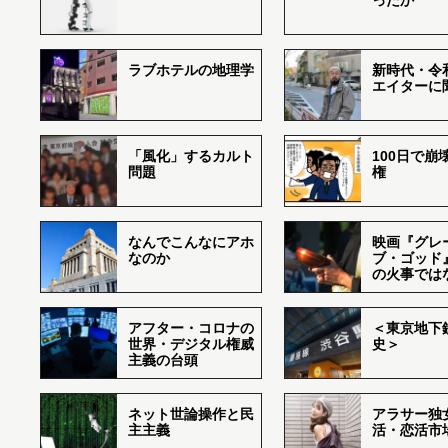
ったか
ラブホテルの地理学
新時代・令
エイターに
「風化」するカルト
100日で崩
問題
権
なんでこんなにアホ
映画『グレ
なのか
ブ・ゴッド
の火事では
アフター・コロナの
＜東京地下鉄
世界・デジタル権威
史＞
主義の台頭
ネット世論操作と民
アラサー独
主主義
活・恋活市