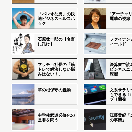
「パレオな男」の快
”アーチャリ
適ビジネスヘルスハ
麗華の視線
ック
石原壮一郎の【名言
ファイナン
に訊け】
ィールド
マッチョ社長の「筋
決算書で読
トレで解決しない悩
ビジネスニ
みはない！」
深層
草の根保守の蠢動
文系サラリ
もできる！i
プリ開発
中学校武道必修化の
江藤貴紀「
是非を問う
の事情」