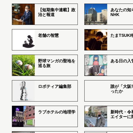
【短期集中連載】政
あなたの知
治と報道
NHK
老舗の智慧
たまTSUK
野球マンガの聖地を
ある日の入
巡る旅
ロボティア編集部
誰が「大阪
ったか
ラブホテルの地理学
新時代・令
エイターに