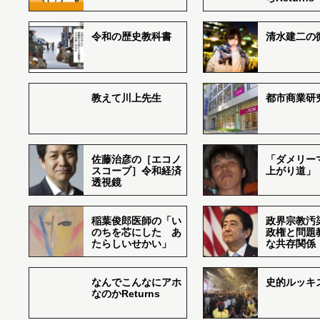
令和の歴史教科書
清水建二の
教えて川上先生
都市商業研
佐藤治彦の［エコノ
「ダメリー
スコープ］令和経済
上がり道」
透視鏡
稲葉俊郎医師の「い
政界宗教汚
のちを芯にした あ
政権と問題
たらしいせかい」
な共存関係
なんでこんなにアホ
史的ルッキ
なのかReturns