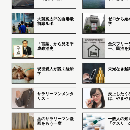
大袈裟太郎的香港最
ゼロから始
前線ルポ
学
「言葉」から見る平
金欠フリー
成政治史
ー、民泊を
現役愛人が説く経済
栄光なき起
学
サラリーマンメンタ
炎上したく
リスト
は、やまや
あのサラリーマン漫
一般人の知
画をもう一度
「クスリ」