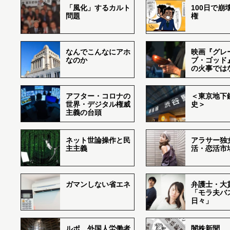
「風化」するカルト
100日で崩
問題
権
なんでこんなにアホ
映画『グレ
なのか
ブ・ゴッド
の火事では
アフター・コロナの
＜東京地下鉄
世界・デジタル権威
史＞
主義の台頭
ネット世論操作と民
アラサー独
主主義
活・恋活市
ガマンしない省エネ
弁護士・大
「モラ夫バ
日々」
ルポ 外国人労働者
闇株新聞