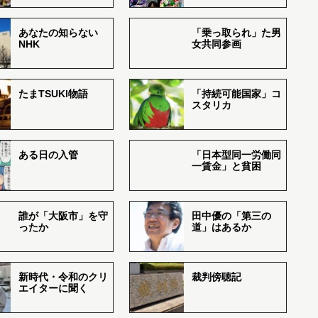
あなたの知らない
「乗っ取られ」た男
NHK
女共同参画
たまTSUKI物語
「持続可能国家」コ
スタリカ
ある日の入管
「日本型同一労働同
一賃金」と貧困
誰が「大阪市」を守
田中優の「第三の
ったか
道」はあるか
新時代・令和のクリ
裁判傍聴記
エイターに聞く