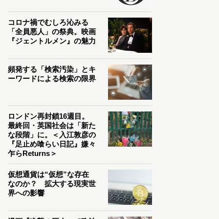
コロナ禍でむしろ沁みる
「全員悪人」の祭典。映画
『ジェントルメン』の魅力
頻発する「検索汚染」とキ
ーワードによる検索の限界
ロンドン再封鎖16週目。
最終回・英国社会は「新た
な段階」に。＜入江敦彦の
『足止め喰らい日記』嫌々
乍らReturns＞
仮想通貨は“仮想”な存在
なのか？ 拡大する現実世
界への影響