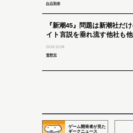
白石和幸
『新潮45』問題は新潮社だ
イト言説を垂れ流す他社も他
2018.10.08
菅野完
ゲーム開発者が見た
ギークニュース