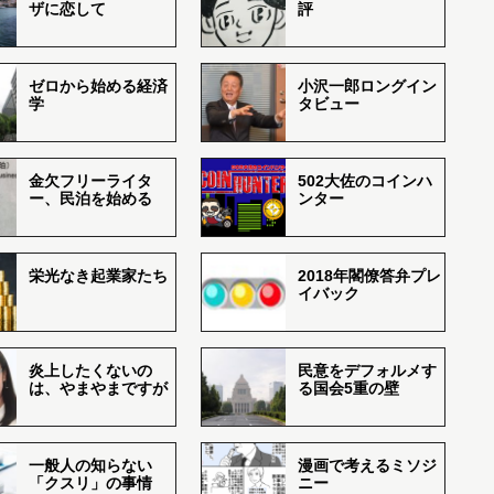
ザに恋して
評
ゼロから始める経済
小沢一郎ロングイン
学
タビュー
金欠フリーライタ
502大佐のコインハ
ー、民泊を始める
ンター
栄光なき起業家たち
2018年閣僚答弁プレ
イバック
炎上したくないの
民意をデフォルメす
は、やまやまですが
る国会5重の壁
一般人の知らない
漫画で考えるミソジ
「クスリ」の事情
ニー