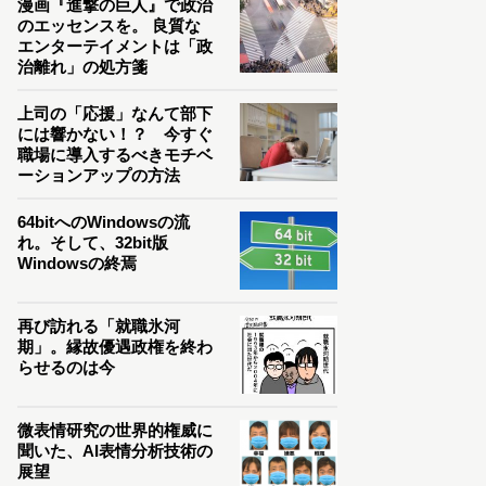
漫画『進撃の巨人』で政治
のエッセンスを。 良質な
エンターテイメントは「政
治離れ」の処方箋
上司の「応援」なんて部下
には響かない！？ 今すぐ
職場に導入するべきモチベ
ーションアップの方法
64bitへのWindowsの流
れ。そして、32bit版
Windowsの終焉
再び訪れる「就職氷河
期」。縁故優遇政権を終わ
らせるのは今
微表情研究の世界的権威に
聞いた、AI表情分析技術の
展望