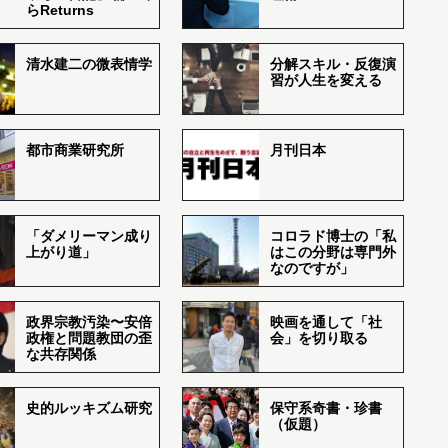
らReturns
清水建二の微表情学
分解スキル・反復演
習が人生を変える
都市商業研究所
月刊日本
「ダメリーマン成り
コロラド博士の「私
上がり道」
はこの分野は専門外
なのですが」
政界宗教汚染〜安倍
映画を通して「社
政権と問題教団の歪
会」を切り取る
な共存関係
史的ルッキズム研究
保守系奇書・珍書
（仮題）