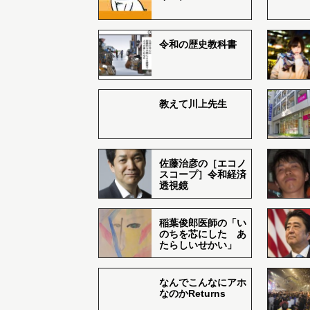
令和の歴史教科書
教えて川上先生
佐藤治彦の［エコノ
スコープ］令和経済
透視鏡
稲葉俊郎医師の「い
のちを芯にした あ
たらしいせかい」
なんでこんなにアホ
なのかReturns