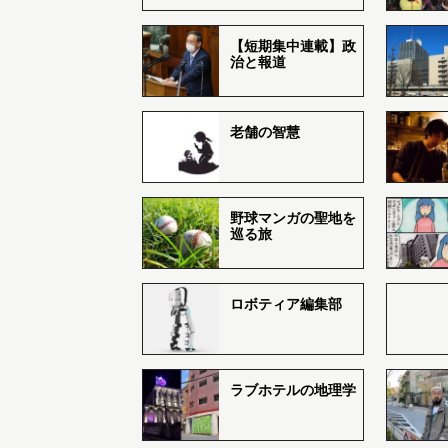
【短期集中連載】政
治と報道
老舗の智慧
野球マンガの聖地を
巡る旅
ロボティア編集部
ラブホテルの地理学