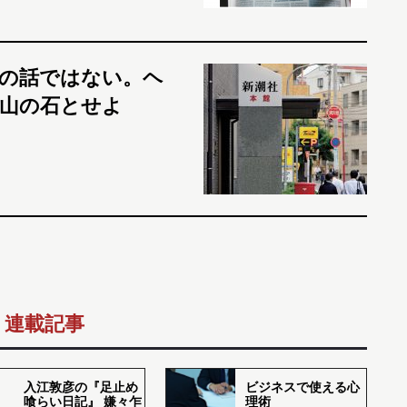
けの話ではない。ヘ
山の石とせよ
連載記事
入江敦彦の『足止め
ビジネスで使える心
喰らい日記』 嫌々乍
理術