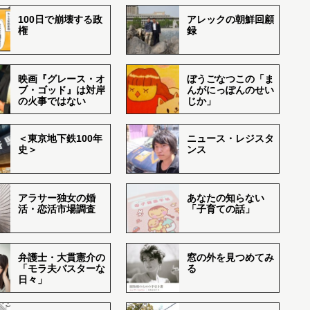
100日で崩壊する政
アレックの朝鮮回顧
権
録
映画『グレース・オ
ぼうごなつこの「ま
ブ・ゴッド』は対岸
んがにっぽんのせい
の火事ではない
じか」
＜東京地下鉄100年
ニュース・レジスタ
史＞
ンス
アラサー独女の婚
あなたの知らない
活・恋活市場調査
「子育ての話」
弁護士・大貫憲介の
窓の外を見つめてみ
「モラ夫バスターな
る
日々」