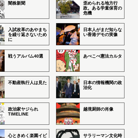
闇株新聞
歪められる地方行
政。ある学童保育の
危機
入試改革のあやまち
日本人がまだ知らな
を繰り返さないため
い香港デモの実像
に
戦うアルバム40選
あべこべ憲法カルタ
不動産執行人は見た
日本の情報機関の政
治化
政治家ヤジられ
越境厨師の肖像
TIMELINE
心ときめく楽園イビ
サラリーマン文化時