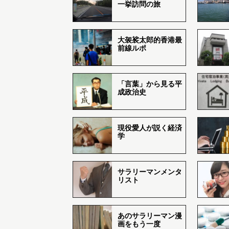
一挙訪問の旅
大袈裟太郎的香港最
前線ルポ
「言葉」から見る平
成政治史
現役愛人が説く経済
学
サラリーマンメンタ
リスト
あのサラリーマン漫
画をもう一度