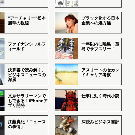
”アーチャリー”松本
ブラック化する日本
麗華の視線
企業への処方箋
ファイナンシャルフ
一年以内に離島・孤
ィールド
島でサブスリー！
決算書で読み解く、
アスリートのセカン
ビジネスニュースの
ドキャリア考察
深層
文系サラリーマンで
仕事に効く時代小説
もできる！iPhoneア
プリ開発
江藤貴紀「ニュース
深読みビジネス書評
の事情」