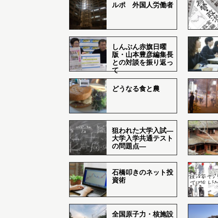
ルポ 外国人労働者
しんぶん赤旗日曜
版・山本豊彦編集長
との対談を振り返っ
て
どうなる食と農
狙われた大学入試―
大学入学共通テスト
の問題点―
石橋叩きのネット投
資術
全国原子力・核施設