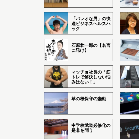
「パレオな男」の快
適ビジネスヘルスハ
ック
石原壮一郎の【名言
に訊け】
マッチョ社長の「筋
トレで解決しない悩
みはない！」
草の根保守の蠢動
中学校武道必修化の
是非を問う