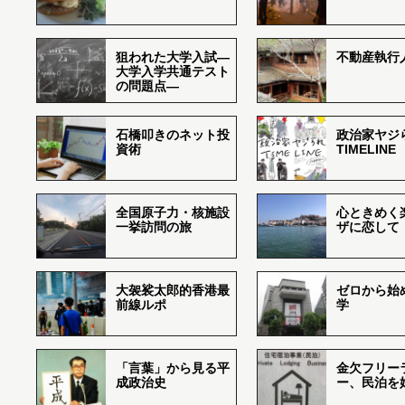
狙われた大学入試―
不動産執行
大学入学共通テスト
の問題点―
石橋叩きのネット投
政治家ヤジ
資術
TIMELINE
全国原子力・核施設
心ときめく
一挙訪問の旅
ザに恋して
大袈裟太郎的香港最
ゼロから始
前線ルポ
学
「言葉」から見る平
金欠フリー
成政治史
ー、民泊を