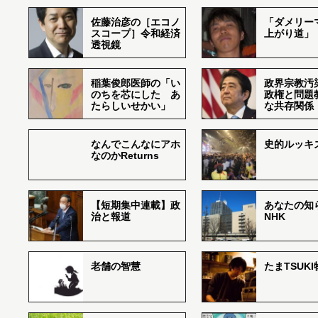
佐藤治彦の［エコノ
「ダメリー
スコープ］令和経済
上がり道」
透視鏡
稲葉俊郎医師の「い
政界宗教汚
のちを芯にした あ
政権と問題
たらしいせかい」
な共存関係
なんでこんなにアホ
史的ルッキ
なのかReturns
【短期集中連載】政
あなたの知
治と報道
NHK
老舗の智慧
たまTSUK