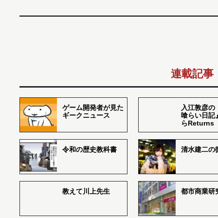
連載記事
ゲーム開発者が見た
入江敦彦の
ギークニュース
喰らい日記
らReturns
令和の歴史教科書
清水建二の
教えて川上先生
都市商業研