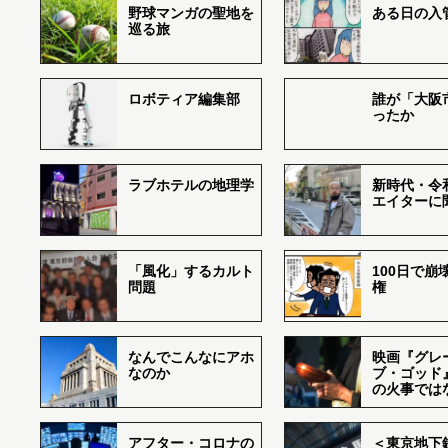
野球マンガの聖地を
ある日の入
巡る旅
ロボティア編集部
誰が「大阪
ったか
ラブホテルの地理学
新時代・令
エイターに
「風化」するカルト
100日で崩
問題
権
なんでこんなにアホ
映画『グレ
なのか
ブ・ゴッド
の火事では
アフター・コロナの
＜東京地下鉄