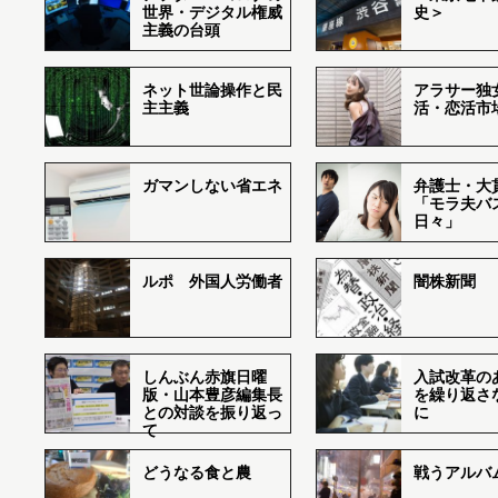
世界・デジタル権威
史＞
主義の台頭
ネット世論操作と民
アラサー独
主主義
活・恋活市
ガマンしない省エネ
弁護士・大
「モラ夫バ
日々」
ルポ 外国人労働者
闇株新聞
しんぶん赤旗日曜
入試改革の
版・山本豊彦編集長
を繰り返さ
との対談を振り返っ
に
て
どうなる食と農
戦うアルバム