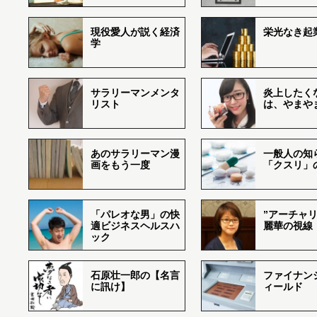
現役愛人が説く経済
栄光なき起
学
サラリーマンメンタ
炎上したく
リスト
は、やまや
あのサラリーマン漫
一般人の知
画をもう一度
「クスリ」
「パレオな男」の快
”アーチャリ
適ビジネスヘルスハ
麗華の視線
ック
石原壮一郎の【名言
ファイナン
に訊け】
ィールド