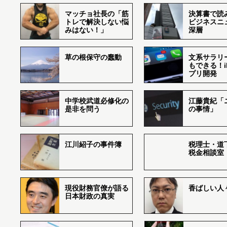
マッチョ社長の「筋
決算書で読
トレで解決しない悩
ビジネスニ
みはない！」
深層
草の根保守の蠢動
文系サラリ
もできる！i
プリ開発
中学校武道必修化の
江藤貴紀「
是非を問う
の事情」
江川紹子の事件簿
税理士・道
税金相談室
現役財務官僚が語る
香ばしい人々r
日本財政の真実