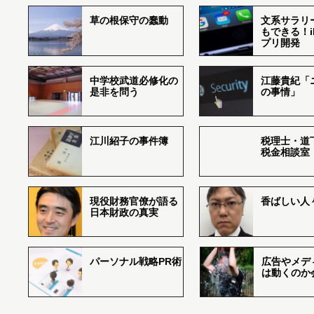
草の根保守の蠢動
文系サラリ
もできる！i
プリ開発
中学校武道必修化の
江藤貴紀「
是非を問う
の事情」
江川紹子の事件簿
税理士・道
税金相談室
現役財務官僚が語る
香ばしい人々r
日本財政の真実
パーソナル戦略PR術
広告やメデ
は動くのか