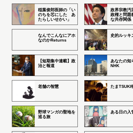
稲葉俊郎医師の「い
政界宗教汚
のちを芯にした あ
政権と問題
たらしいせかい」
な共存関係
なんでこんなにアホ
史的ルッキ
なのかReturns
【短期集中連載】政
あなたの知
治と報道
NHK
老舗の智慧
たまTSUK
野球マンガの聖地を
ある日の入
巡る旅