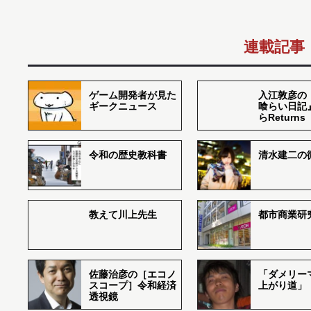
連載記事
ゲーム開発者が見た
入江敦彦の
ギークニュース
喰らい日記
らReturns
令和の歴史教科書
清水建二の
教えて川上先生
都市商業研
佐藤治彦の［エコノ
「ダメリー
スコープ］令和経済
上がり道」
透視鏡