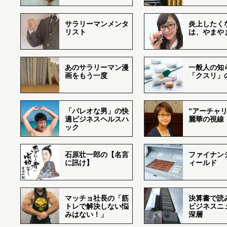
サラリーマンメンタ
炎上したく
リスト
は、やまや
あのサラリーマン漫
一般人の知
画をもう一度
「クスリ」
「パレオな男」の快
”アーチャリ
適ビジネスヘルスハ
麗華の視線
ック
石原壮一郎の【名言
ファイナン
に訊け】
ィールド
マッチョ社長の「筋
決算書で読
トレで解決しない悩
ビジネスニ
みはない！」
深層