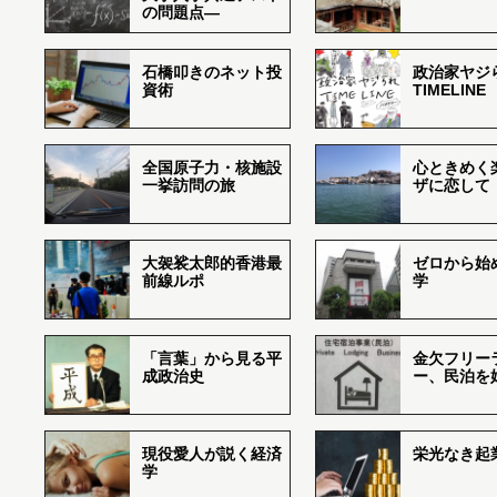
の問題点―
石橋叩きのネット投
政治家ヤジ
資術
TIMELINE
全国原子力・核施設
心ときめく
一挙訪問の旅
ザに恋して
大袈裟太郎的香港最
ゼロから始
前線ルポ
学
「言葉」から見る平
金欠フリー
成政治史
ー、民泊を
現役愛人が説く経済
栄光なき起
学