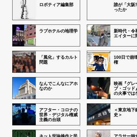
ロボティア編集部
誰が「大阪
ったか
ラブホテルの地理学
新時代・令
エイターに
「風化」するカルト
100日で崩
問題
権
なんでこんなにアホ
映画『グレ
なのか
ブ・ゴッド
の火事では
アフター・コロナの
＜東京地下鉄
世界・デジタル権威
史＞
主義の台頭
ネット世論操作と民
アラサー独