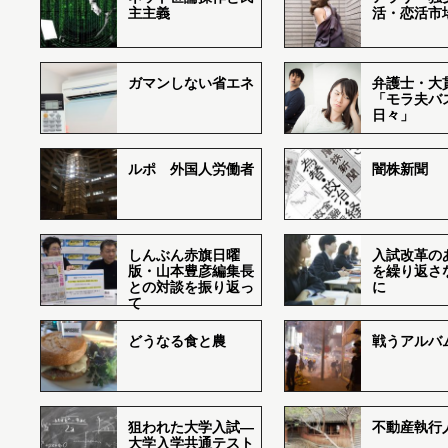
主主義
活・恋活市
ガマンしない省エネ
弁護士・大
「モラ夫バ
日々」
ルポ 外国人労働者
闇株新聞
しんぶん赤旗日曜
入試改革の
版・山本豊彦編集長
を繰り返さ
との対談を振り返っ
に
て
どうなる食と農
戦うアルバム
狙われた大学入試―
不動産執行
大学入学共通テスト