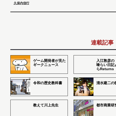
久保内信行
連載記事
ゲーム開発者が見た
入江敦彦の
ギークニュース
喰らい日記
らReturns
令和の歴史教科書
清水建二の
教えて川上先生
都市商業研