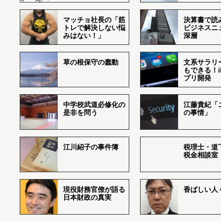
マッチョ社長の「筋
決算書で読
トレで解決しない悩
ビジネスニ
みはない！」
深層
草の根保守の蠢動
文系サラリ
もできる！i
プリ開発
中学校武道必修化の
江藤貴紀「
是非を問う
の事情」
江川紹子の事件簿
税理士・道
税金相談室
現役財務官僚が語る
香ばしい人々r
日本財政の真実