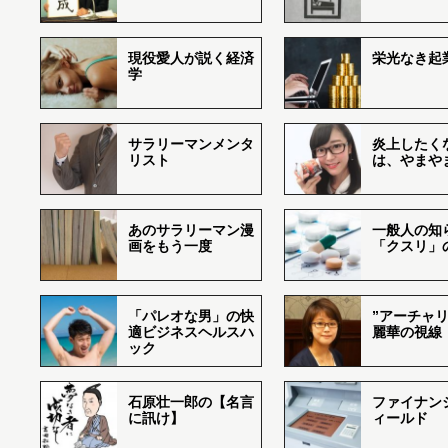
現役愛人が説く経済
栄光なき起
学
サラリーマンメンタ
炎上したく
リスト
は、やまや
あのサラリーマン漫
一般人の知
画をもう一度
「クスリ」
「パレオな男」の快
”アーチャリ
適ビジネスヘルスハ
麗華の視線
ック
石原壮一郎の【名言
ファイナン
に訊け】
ィールド