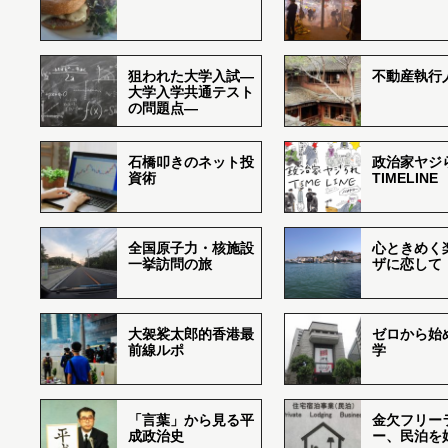
狙われた大学入試―
不動産執行
大学入学共通テスト
の問題点―
石橋叩きのネット投
政治家ヤジ
資術
TIMELINE
全国原子力・核施設
心ときめく
一挙訪問の旅
ザに恋して
大袈裟太郎的香港最
ゼロから始
前線ルポ
学
「言葉」から見る平
金欠フリー
成政治史
ー、民泊を