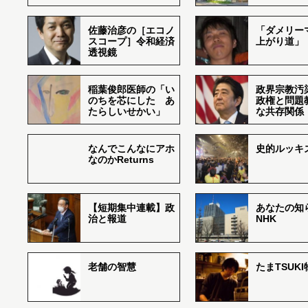
佐藤治彦の［エコノ
「ダメリー
スコープ］令和経済
上がり道」
透視鏡
稲葉俊郎医師の「い
政界宗教汚
のちを芯にした あ
政権と問題
たらしいせかい」
な共存関係
なんでこんなにアホ
史的ルッキ
なのかReturns
【短期集中連載】政
あなたの知
治と報道
NHK
老舗の智慧
たまTSUK