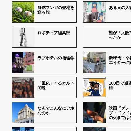
野球マンガの聖地を
ある日の入
巡る旅
ロボティア編集部
誰が「大阪
ったか
ラブホテルの地理学
新時代・令
エイターに
「風化」するカルト
100日で崩
問題
権
なんでこんなにアホ
映画『グレ
なのか
ブ・ゴッド
の火事では