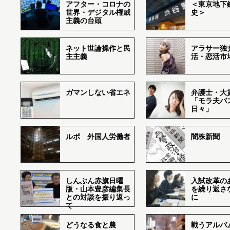
アフター・コロナの
＜東京地下鉄
世界・デジタル権威
史＞
主義の台頭
ネット世論操作と民
アラサー独
主主義
活・恋活市
ガマンしない省エネ
弁護士・大
「モラ夫バ
日々」
ルポ 外国人労働者
闇株新聞
しんぶん赤旗日曜
入試改革の
版・山本豊彦編集長
を繰り返さ
との対談を振り返っ
に
て
どうなる食と農
戦うアルバム