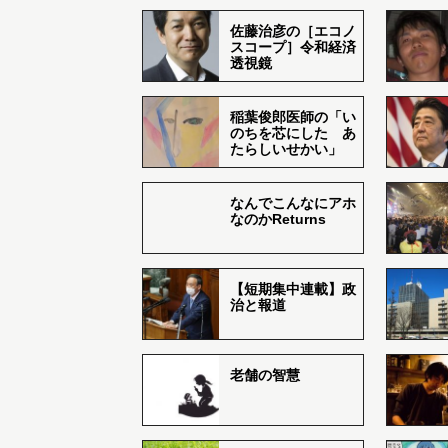
佐藤治彦の［エコノ
スコープ］令和経済
透視鏡
稲葉俊郎医師の「い
のちを芯にした あ
たらしいせかい」
なんでこんなにアホ
なのかReturns
【短期集中連載】政
治と報道
老舗の智慧