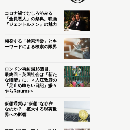
コロナ禍でむしろ沁みる
「全員悪人」の祭典。映画
『ジェントルメン』の魅力
頻発する「検索汚染」とキ
ーワードによる検索の限界
ロンドン再封鎖16週目。
最終回・英国社会は「新た
な段階」に。＜入江敦彦の
『足止め喰らい日記』嫌々
乍らReturns＞
仮想通貨は“仮想”な存在
なのか？ 拡大する現実世
界への影響