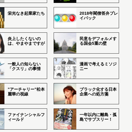
栄光なき起業家たち
2018年閣僚答弁プレ
イバック
炎上したくないの
民意をデフォルメす
は、やまやまですが
る国会5重の壁
一般人の知らない
漫画で考えるミソジ
「クスリ」の事情
ニー
”アーチャリー”松本
ブラック化する日本
麗華の視線
企業への処方箋
ファイナンシャルフ
一年以内に離島・孤
ィールド
島でサブスリー！