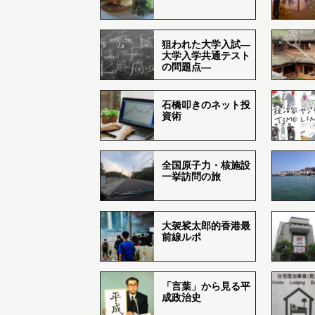
狙われた大学入試―
大学入学共通テスト
の問題点―
石橋叩きのネット投
資術
全国原子力・核施設
一挙訪問の旅
大袈裟太郎的香港最
前線ルポ
「言葉」から見る平
成政治史