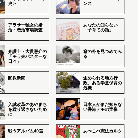
史＞
ンス
アラサー独女の婚
あなたの知らない
活・恋活市場調査
「子育ての話」
弁護士・大貫憲介の
窓の外を見つめてみ
「モラ夫バスターな
る
日々」
闇株新聞
歪められる地方行
政。ある学童保育の
危機
入試改革のあやまち
日本人がまだ知らな
を繰り返さないため
い香港デモの実像
に
戦うアルバム40選
あべこべ憲法カルタ