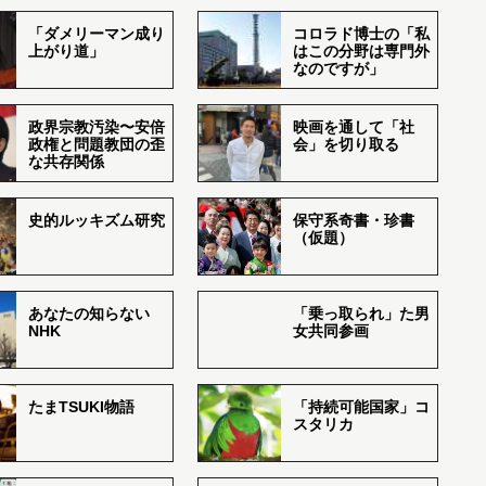
「ダメリーマン成り
コロラド博士の「私
上がり道」
はこの分野は専門外
なのですが」
政界宗教汚染〜安倍
映画を通して「社
政権と問題教団の歪
会」を切り取る
な共存関係
史的ルッキズム研究
保守系奇書・珍書
（仮題）
あなたの知らない
「乗っ取られ」た男
NHK
女共同参画
たまTSUKI物語
「持続可能国家」コ
スタリカ