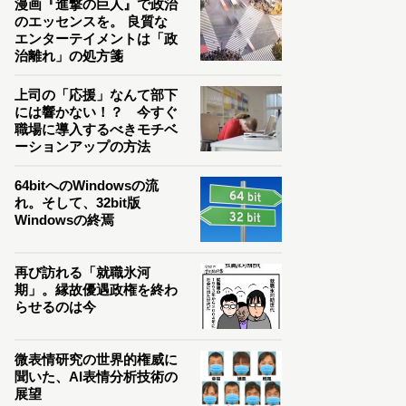
漫画『進撃の巨人』で政治
のエッセンスを。 良質な
エンターテイメントは「政
治離れ」の処方箋
上司の「応援」なんて部下
には響かない！？ 今すぐ
職場に導入するべきモチベ
ーションアップの方法
64bitへのWindowsの流
れ。そして、32bit版
Windowsの終焉
再び訪れる「就職氷河
期」。縁故優遇政権を終わ
らせるのは今
微表情研究の世界的権威に
聞いた、AI表情分析技術の
展望