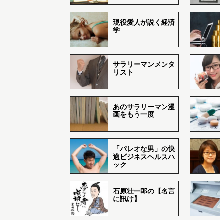
現役愛人が説く経済
学
サラリーマンメンタ
リスト
あのサラリーマン漫
画をもう一度
「パレオな男」の快
適ビジネスヘルスハ
ック
石原壮一郎の【名言
に訊け】