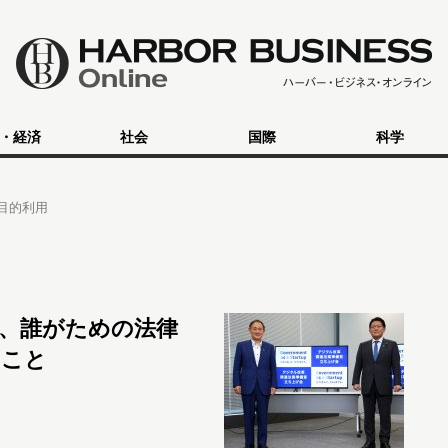
・経済
社会
国際
科学
目的利用
、誰がための法律
きこと