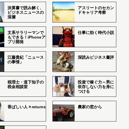
決算書で読み解く、
アスリートのセカン
ビジネスニュースの
ドキャリア考察
深層
文系サラリーマンで
仕事に効く時代小説
もできる！iPhoneア
プリ開発
江藤貴紀「ニュース
深読みビジネス書評
の事情」
税理士・道下知子の
投資で稼ぐ力～男に
税金相談室
依存しない力を身に
つける
香ばしい人々returns
農家の窓から