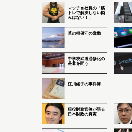
マッチョ社長の「筋
トレで解決しない悩
みはない！」
草の根保守の蠢動
中学校武道必修化の
是非を問う
江川紹子の事件簿
現役財務官僚が語る
日本財政の真実