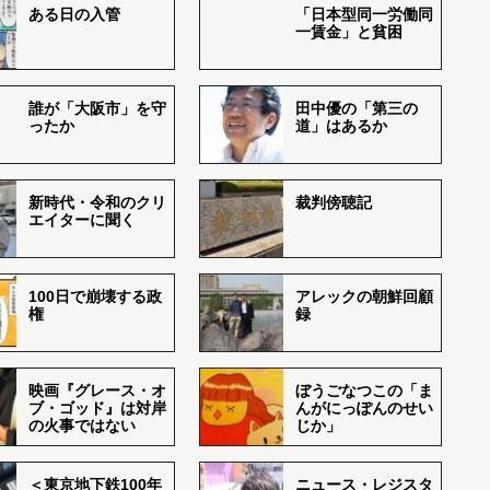
ある日の入管
「日本型同一労働同
一賃金」と貧困
誰が「大阪市」を守
田中優の「第三の
ったか
道」はあるか
新時代・令和のクリ
裁判傍聴記
エイターに聞く
100日で崩壊する政
アレックの朝鮮回顧
権
録
映画『グレース・オ
ぼうごなつこの「ま
ブ・ゴッド』は対岸
んがにっぽんのせい
の火事ではない
じか」
＜東京地下鉄100年
ニュース・レジスタ