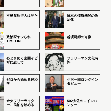
不動産執行人は見た
日本の情報機関の政
治化
政治家ヤジられ
越境厨師の肖像
TIMELINE
心ときめく楽園イビ
サラリーマン文化時
ザに恋して
評
ゼロから始める経済
小沢一郎ロングイン
学
タビュー
金欠フリーライタ
502大佐のコインハ
ー、民泊を始める
ンター