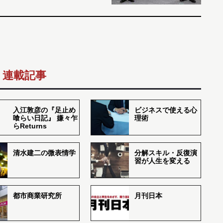
連載記事
入江敦彦の『足止め
ビジネスで使える心
喰らい日記』 嫌々乍
理術
らReturns
清水建二の微表情学
分解スキル・反復演
習が人生を変える
都市商業研究所
月刊日本