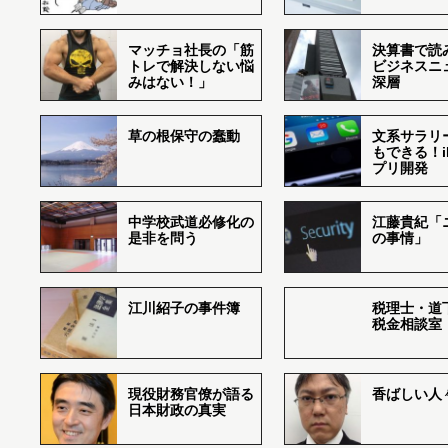
マッチョ社長の「筋
決算書で読
トレで解決しない悩
ビジネスニ
みはない！」
深層
草の根保守の蠢動
文系サラリ
もできる！i
プリ開発
中学校武道必修化の
江藤貴紀「
是非を問う
の事情」
江川紹子の事件簿
税理士・道
税金相談室
現役財務官僚が語る
香ばしい人々r
日本財政の真実