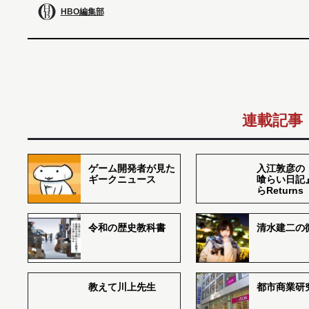
HBO編集部
連載記事
ゲーム開発者が見た
入江敦彦の
ギークニュース
喰らい日記
らReturns
令和の歴史教科書
清水建二の
教えて川上先生
都市商業研