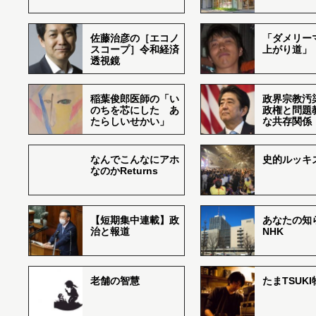
佐藤治彦の［エコノ
「ダメリー
スコープ］令和経済
上がり道」
透視鏡
稲葉俊郎医師の「い
政界宗教汚
のちを芯にした あ
政権と問題
たらしいせかい」
な共存関係
なんでこんなにアホ
史的ルッキ
なのかReturns
【短期集中連載】政
あなたの知
治と報道
NHK
老舗の智慧
たまTSUK