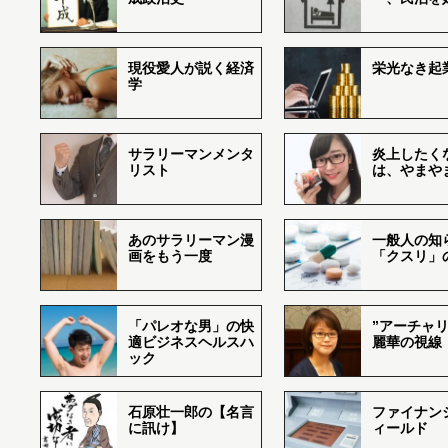
現役愛人が説く経済
栄光なき起
学
サラリーマンメンタ
炎上したく
リスト
は、やまや
あのサラリーマン漫
一般人の知
画をもう一度
「クスリ」
「パレオな男」の快
”アーチャリ
適ビジネスヘルスハ
麗華の視線
ック
石原壮一郎の【名言
ファイナン
に訊け】
ィールド