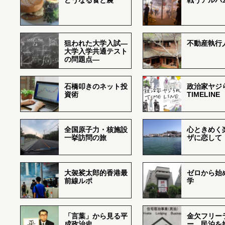
どうなる食と農
戦うアルバム
狙われた大学入試―
不動産執行
大学入学共通テスト
の問題点―
石橋叩きのネット投
政治家ヤジ
資術
TIMELINE
全国原子力・核施設
心ときめく
一挙訪問の旅
ザに恋して
大袈裟太郎的香港最
ゼロから始
前線ルポ
学
「言葉」から見る平
金欠フリー
成政治史
ー、民泊を