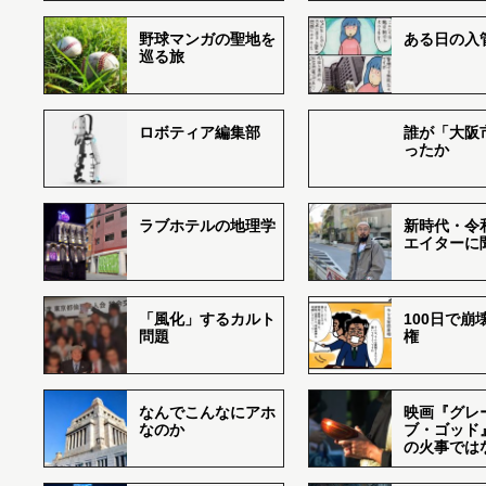
野球マンガの聖地を
ある日の入
巡る旅
ロボティア編集部
誰が「大阪
ったか
ラブホテルの地理学
新時代・令
エイターに
「風化」するカルト
100日で崩
問題
権
なんでこんなにアホ
映画『グレ
なのか
ブ・ゴッド
の火事では