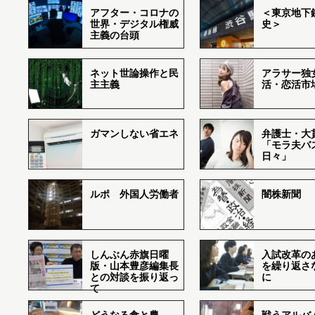
アフター・コロナの
＜東京地下鉄
世界・デジタル権威
史＞
主義の台頭
ネット世論操作と民
アラサー独
主主義
活・恋活市
ガマンしない省エネ
弁護士・大
「モラ夫バ
日々」
ルポ 外国人労働者
闇株新聞
しんぶん赤旗日曜
入試改革の
版・山本豊彦編集長
を繰り返さ
との対談を振り返っ
に
て