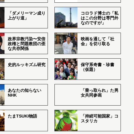
「ダメリーマン成り
コロラド博士の「私
上がり道」
はこの分野は専門外
なのですが」
政界宗教汚染〜安倍
映画を通して「社
政権と問題教団の歪
会」を切り取る
な共存関係
史的ルッキズム研究
保守系奇書・珍書
（仮題）
あなたの知らない
「乗っ取られ」た男
NHK
女共同参画
たまTSUKI物語
「持続可能国家」コ
スタリカ