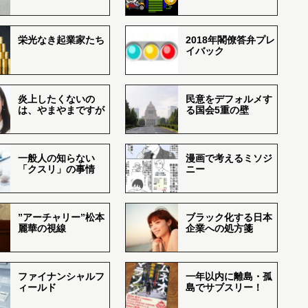
栄光なき起業家たち
2018年閣僚答弁プレ
イバック
炎上したくないの
民意をデフォルメす
は、やまやまですが
る国会5重の壁
一般人の知らない
漫画で考えるミソジ
「クスリ」の事情
ニー
”アーチャリー”松本
ブラック化する日本
麗華の視線
企業への処方箋
ファイナンシャルフ
一年以内に離島・孤
ィールド
島でサブスリー！