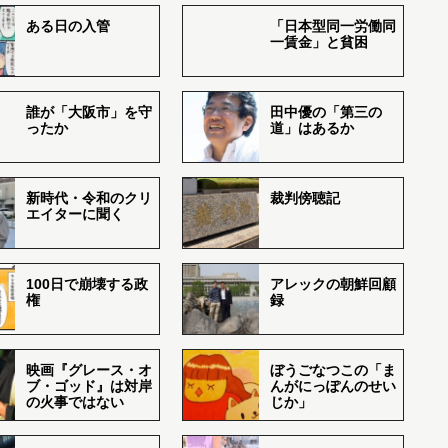
ある日の入管
「日本型同一労働同
一賃金」と貧困
誰が「大阪市」を守
田中優の「第三の
ったか
道」はあるか
新時代・令和のクリ
裁判傍聴記
エイターに聞く
100日で崩壊する政
アレックの朝鮮回顧
権
録
映画『グレース・オ
ぼうごなつこの「ま
ブ・ゴッド』は対岸
んがにっぽんのせい
の火事ではない
じか」