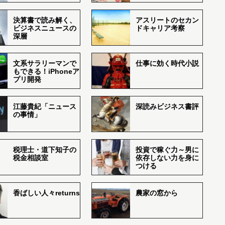
決算書で読み解く、
アスリートのセカン
ビジネスニュースの
ドキャリア考察
深層
文系サラリーマンで
仕事に効く時代小説
もできる！iPhoneア
プリ開発
江藤貴紀「ニュース
深読みビジネス書評
の事情」
税理士・道下知子の
投資で稼ぐ力～男に
税金相談室
依存しない力を身に
つける
香ばしい人々returns
農家の窓から