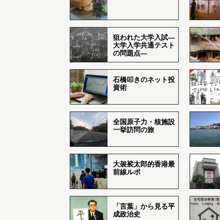
狙われた大学入試―
大学入学共通テスト
の問題点―
石橋叩きのネット投
資術
全国原子力・核施設
一挙訪問の旅
大袈裟太郎的香港最
前線ルポ
「言葉」から見る平
成政治史