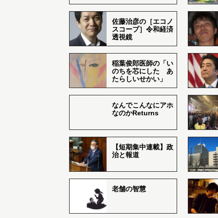
佐藤治彦の［エコノ
スコープ］令和経済
透視鏡
稲葉俊郎医師の「い
のちを芯にした あ
たらしいせかい」
なんでこんなにアホ
なのかReturns
【短期集中連載】政
治と報道
老舗の智慧