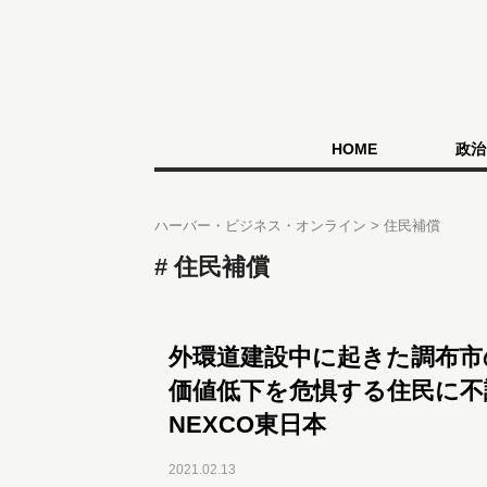
HOME
政治
ハーバー・ビジネス・オンライン
住民補償
住民補償
外環道建設中に起きた調布市
価値低下を危惧する住民に不
NEXCO東日本
2021.02.13