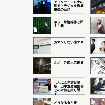
アフター・コロナの
世界・デジタル権威
主義の台頭
ネット世論操作と民
主主義
ガマンしない省エネ
ルポ 外国人労働者
しんぶん赤旗日曜
版・山本豊彦編集長
との対談を振り返っ
て
どうなる食と農