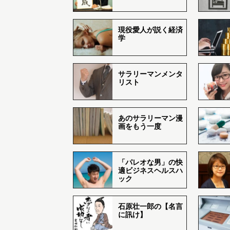
現役愛人が説く経済
学
サラリーマンメンタ
リスト
あのサラリーマン漫
画をもう一度
「パレオな男」の快
適ビジネスヘルスハ
ック
石原壮一郎の【名言
に訊け】