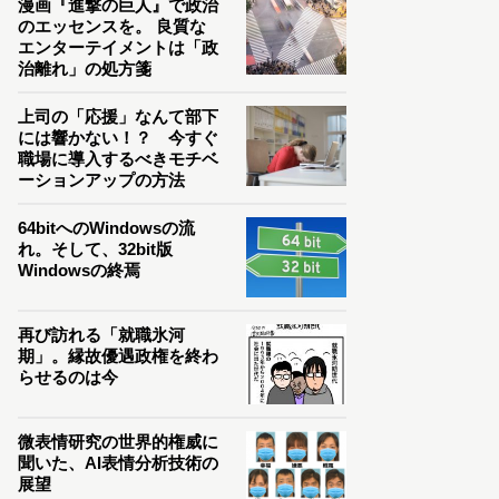
漫画『進撃の巨人』で政治
のエッセンスを。 良質な
エンターテイメントは「政
治離れ」の処方箋
上司の「応援」なんて部下
には響かない！？ 今すぐ
職場に導入するべきモチベ
ーションアップの方法
64bitへのWindowsの流
れ。そして、32bit版
Windowsの終焉
再び訪れる「就職氷河
期」。縁故優遇政権を終わ
らせるのは今
微表情研究の世界的権威に
聞いた、AI表情分析技術の
展望