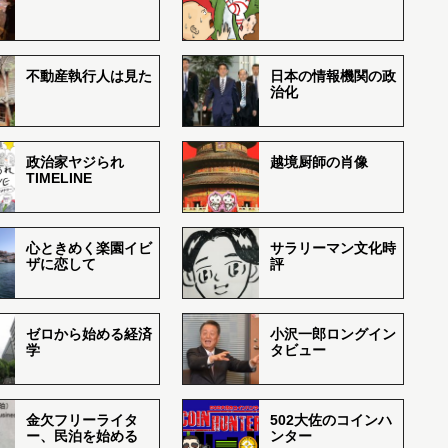
不動産執行人は見た
日本の情報機関の政
治化
政治家ヤジられ
越境厨師の肖像
TIMELINE
心ときめく楽園イビ
サラリーマン文化時
ザに恋して
評
ゼロから始める経済
小沢一郎ロングイン
学
タビュー
金欠フリーライタ
502大佐のコインハ
ー、民泊を始める
ンター