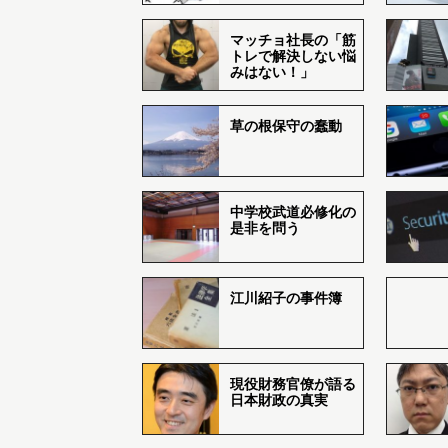
マッチョ社長の「筋
トレで解決しない悩
みはない！」
草の根保守の蠢動
中学校武道必修化の
是非を問う
江川紹子の事件簿
現役財務官僚が語る
日本財政の真実