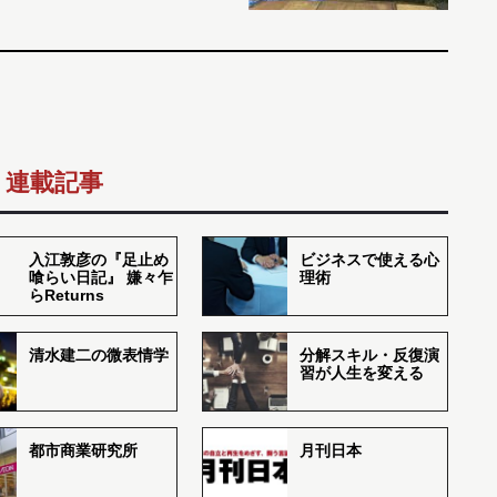
連載記事
入江敦彦の『足止め
ビジネスで使える心
喰らい日記』 嫌々乍
理術
らReturns
清水建二の微表情学
分解スキル・反復演
習が人生を変える
都市商業研究所
月刊日本