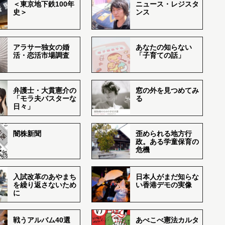
＜東京地下鉄100年
ニュース・レジスタ
史＞
ンス
アラサー独女の婚
あなたの知らない
活・恋活市場調査
「子育ての話」
弁護士・大貫憲介の
窓の外を見つめてみ
「モラ夫バスターな
る
日々」
闇株新聞
歪められる地方行
政。ある学童保育の
危機
入試改革のあやまち
日本人がまだ知らな
を繰り返さないため
い香港デモの実像
に
戦うアルバム40選
あべこべ憲法カルタ