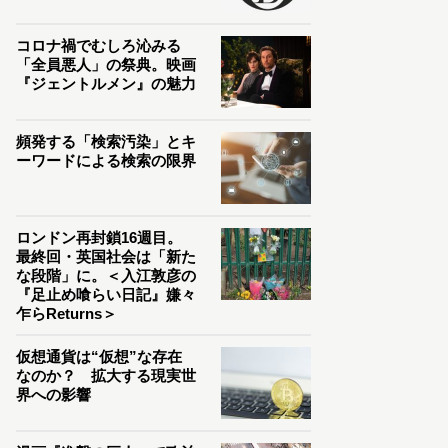
コロナ禍でむしろ沁みる
「全員悪人」の祭典。映画
『ジェントルメン』の魅力
頻発する「検索汚染」とキ
ーワードによる検索の限界
ロンドン再封鎖16週目。
最終回・英国社会は「新た
な段階」に。＜入江敦彦の
『足止め喰らい日記』嫌々
乍らReturns＞
仮想通貨は“仮想”な存在
なのか？ 拡大する現実世
界への影響