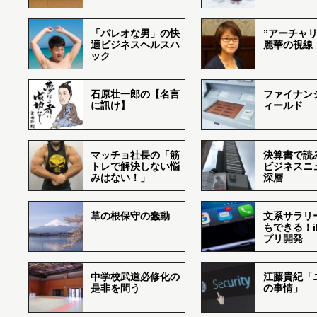
「パレオな男」の快
”アーチャリ
適ビジネスヘルスハ
麗華の視線
ック
石原壮一郎の【名言
ファイナン
に訊け】
ィールド
マッチョ社長の「筋
決算書で読
トレで解決しない悩
ビジネスニ
みはない！」
深層
草の根保守の蠢動
文系サラリ
もできる！i
プリ開発
中学校武道必修化の
江藤貴紀「
是非を問う
の事情」