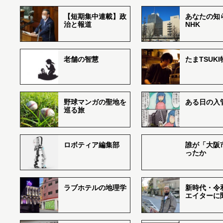
【短期集中連載】政
あなたの知
治と報道
NHK
老舗の智慧
たまTSUK
野球マンガの聖地を
ある日の入
巡る旅
ロボティア編集部
誰が「大阪
ったか
ラブホテルの地理学
新時代・令
エイターに