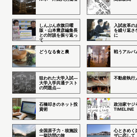
しんぶん赤旗日曜
入試改革の
版・山本豊彦編集長
を繰り返さ
との対談を振り返っ
に
て
どうなる食と農
戦うアルバム
狙われた大学入試―
不動産執行
大学入学共通テスト
の問題点―
石橋叩きのネット投
政治家ヤジ
資術
TIMELINE
全国原子力・核施設
心ときめく
一挙訪問の旅
ザに恋して