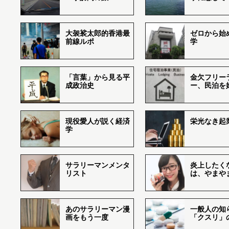
大袈裟太郎的香港最
ゼロから始
前線ルポ
学
「言葉」から見る平
金欠フリー
成政治史
ー、民泊を
現役愛人が説く経済
栄光なき起
学
サラリーマンメンタ
炎上したく
リスト
は、やまや
あのサラリーマン漫
一般人の知
画をもう一度
「クスリ」