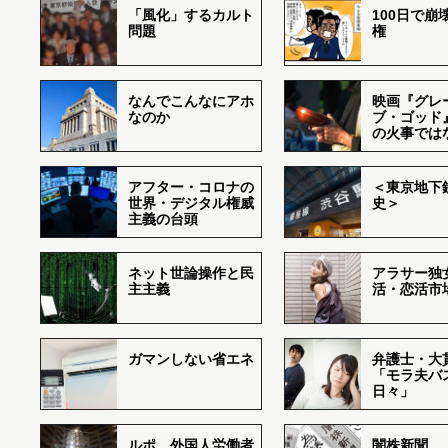
「風化」するカルト
100日で崩
問題
権
なんでこんなにアホ
映画『グレ
なのか
ブ・ゴッド
の火事では
アフター・コロナの
＜東京地下鉄
世界・デジタル権威
史＞
主義の台頭
ネット世論操作と民
アラサー独
主主義
活・恋活市
ガマンしない省エネ
弁護士・大
「モラ夫バ
日々」
ルポ 外国人労働者
闇株新聞