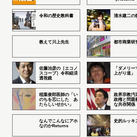
令和の歴史教科書
清水建二の
教えて川上先生
都市商業研
佐藤治彦の［エコノ
「ダメリー
スコープ］令和経済
上がり道」
透視鏡
稲葉俊郎医師の「い
政界宗教汚
のちを芯にした あ
政権と問題
たらしいせかい」
な共存関係
なんでこんなにアホ
史的ルッキ
なのかReturns