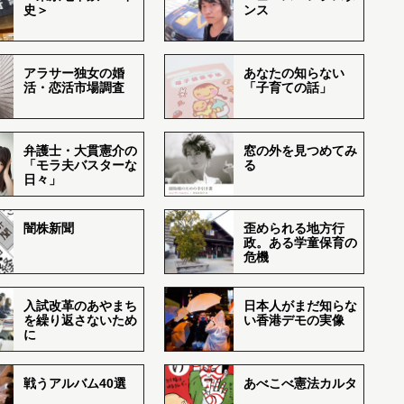
史＞
ンス
アラサー独女の婚
あなたの知らない
活・恋活市場調査
「子育ての話」
弁護士・大貫憲介の
窓の外を見つめてみ
「モラ夫バスターな
る
日々」
闇株新聞
歪められる地方行
政。ある学童保育の
危機
入試改革のあやまち
日本人がまだ知らな
を繰り返さないため
い香港デモの実像
に
戦うアルバム40選
あべこべ憲法カルタ