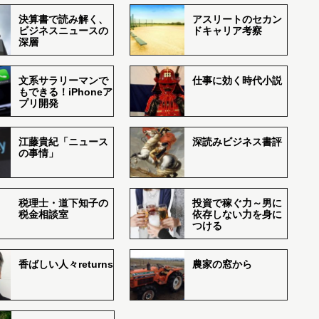
決算書で読み解く、
アスリートのセカン
ビジネスニュースの
ドキャリア考察
深層
文系サラリーマンで
仕事に効く時代小説
もできる！iPhoneア
プリ開発
江藤貴紀「ニュース
深読みビジネス書評
の事情」
税理士・道下知子の
投資で稼ぐ力～男に
税金相談室
依存しない力を身に
つける
香ばしい人々returns
農家の窓から