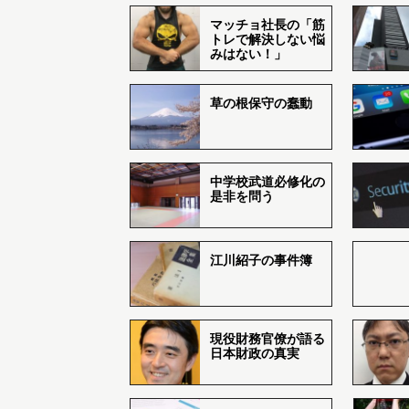
マッチョ社長の「筋
トレで解決しない悩
みはない！」
草の根保守の蠢動
中学校武道必修化の
是非を問う
江川紹子の事件簿
現役財務官僚が語る
日本財政の真実