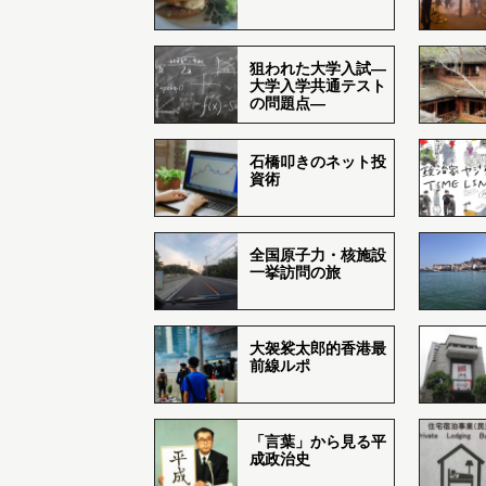
狙われた大学入試―
大学入学共通テスト
の問題点―
石橋叩きのネット投
資術
全国原子力・核施設
一挙訪問の旅
大袈裟太郎的香港最
前線ルポ
「言葉」から見る平
成政治史