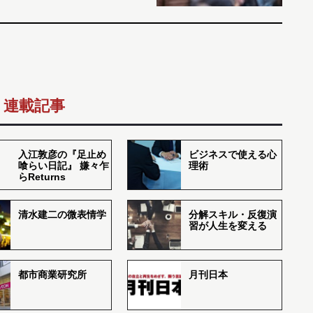
連載記事
入江敦彦の『足止め
ビジネスで使える心
喰らい日記』 嫌々乍
理術
らReturns
清水建二の微表情学
分解スキル・反復演
習が人生を変える
都市商業研究所
月刊日本