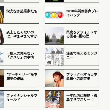
栄光なき起業家たち
2018年閣僚答弁プレ
イバック
炎上したくないの
民意をデフォルメす
は、やまやまですが
る国会5重の壁
一般人の知らない
漫画で考えるミソジ
「クスリ」の事情
ニー
”アーチャリー”松本
ブラック化する日本
麗華の視線
企業への処方箋
ファイナンシャルフ
一年以内に離島・孤
ィールド
島でサブスリー！