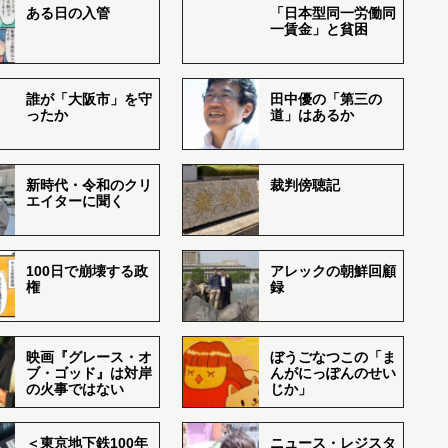
ある日の入管
「日本型同一労働同
一賃金」と貧困
誰が「大阪市」を守
田中優の「第三の
ったか
道」はあるか
新時代・令和のクリ
裁判傍聴記
エイターに聞く
100日で崩壊する政
アレックの朝鮮回顧
権
録
映画『グレース・オ
ぼうごなつこの「ま
ブ・ゴッド』は対岸
んがにっぽんのせい
の火事ではない
じか」
＜東京地下鉄100年
ニュース・レジスタ