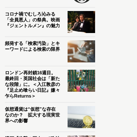
コロナ禍でむしろ沁みる
「全員悪人」の祭典。映画
『ジェントルメン』の魅力
頻発する「検索汚染」とキ
ーワードによる検索の限界
ロンドン再封鎖16週目。
最終回・英国社会は「新た
な段階」に。＜入江敦彦の
『足止め喰らい日記』嫌々
乍らReturns＞
仮想通貨は“仮想”な存在
なのか？ 拡大する現実世
界への影響