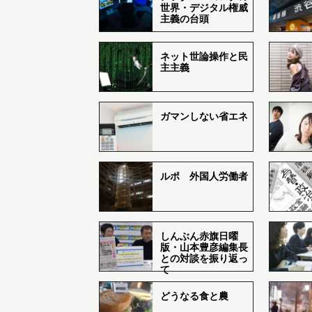
世界・デジタル権威
主義の台頭
ネット世論操作と民
主主義
ガマンしない省エネ
ルポ 外国人労働者
しんぶん赤旗日曜
版・山本豊彦編集長
との対談を振り返っ
て
どうなる食と農