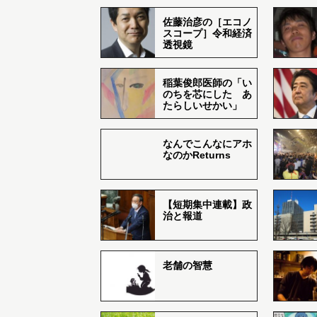
佐藤治彦の［エコノ
スコープ］令和経済
透視鏡
稲葉俊郎医師の「い
のちを芯にした あ
たらしいせかい」
なんでこんなにアホ
なのかReturns
【短期集中連載】政
治と報道
老舗の智慧