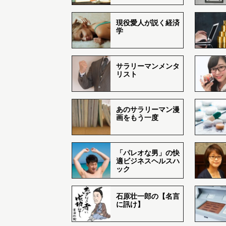
現役愛人が説く経済
学
サラリーマンメンタ
リスト
あのサラリーマン漫
画をもう一度
「パレオな男」の快
適ビジネスヘルスハ
ック
石原壮一郎の【名言
に訊け】