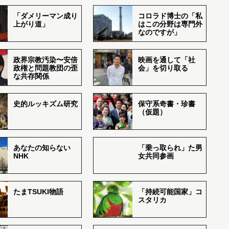
「ダメリーマン成り
コロラド博士の「私
上がり道」
はこの分野は専門外
なのですが」
政界宗教汚染〜安倍
映画を通して「社
政権と問題教団の歪
会」を切り取る
な共存関係
史的ルッキズム研究
保守系奇書・珍書
（仮題）
あなたの知らない
「乗っ取られ」た男
NHK
女共同参画
たまTSUKI物語
「持続可能国家」コ
スタリカ