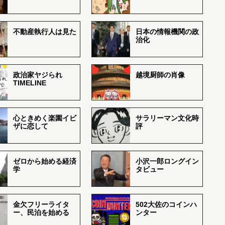
不動産執行人は見た
日本の情報機関の政
治化
政治家ヤジられ
越境厨師の肖像
TIMELINE
心ときめく楽園イビ
サラリーマン文化時
ザに恋して
評
ゼロから始める経済
小沢一郎ロングイン
学
タビュー
金欠フリーライタ
502大佐のコインハ
ー、民泊を始める
ンター