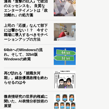
漫画『進撃の巨人』で政治
のエッセンスを。 良質な
エンターテイメントは「政
治離れ」の処方箋
上司の「応援」なんて部下
には響かない！？ 今すぐ
職場に導入するべきモチベ
ーションアップの方法
64bitへのWindowsの流
れ。そして、32bit版
Windowsの終焉
再び訪れる「就職氷河
期」。縁故優遇政権を終わ
らせるのは今
微表情研究の世界的権威に
聞いた、AI表情分析技術の
展望