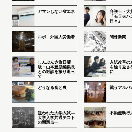
ガマンしない省エネ
弁護士・大
「モラ夫バ
日々」
ルポ 外国人労働者
闇株新聞
しんぶん赤旗日曜
入試改革の
版・山本豊彦編集長
を繰り返さ
との対談を振り返っ
に
て
どうなる食と農
戦うアルバム
狙われた大学入試―
不動産執行
大学入学共通テスト
の問題点―