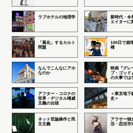
ラブホテルの地理学
新時代・令
エイターに
「風化」するカルト
100日で崩
問題
権
なんでこんなにアホ
映画『グレ
なのか
ブ・ゴッド
の火事では
アフター・コロナの
＜東京地下鉄
世界・デジタル権威
史＞
主義の台頭
ネット世論操作と民
アラサー独
主主義
活・恋活市