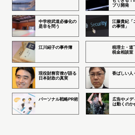
もできる！i
プリ開発
中学校武道必修化の
江藤貴紀「
是非を問う
の事情」
江川紹子の事件簿
税理士・道
税金相談室
現役財務官僚が語る
香ばしい人々r
日本財政の真実
パーソナル戦略PR術
広告やメデ
は動くのか