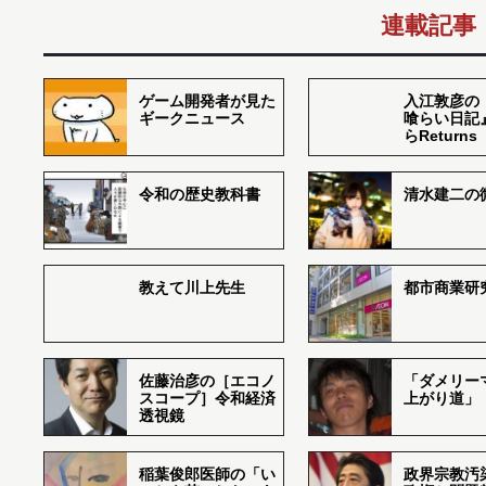
連載記事
ゲーム開発者が見た
入江敦彦の
ギークニュース
喰らい日記
らReturns
令和の歴史教科書
清水建二の
教えて川上先生
都市商業研
佐藤治彦の［エコノ
「ダメリー
スコープ］令和経済
上がり道」
透視鏡
稲葉俊郎医師の「い
政界宗教汚