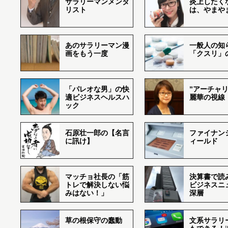
サラリーマンメンタ
炎上したく
リスト
は、やまや
あのサラリーマン漫
一般人の知
画をもう一度
「クスリ」
「パレオな男」の快
”アーチャリ
適ビジネスヘルスハ
麗華の視線
ック
石原壮一郎の【名言
ファイナン
に訊け】
ィールド
マッチョ社長の「筋
決算書で読
トレで解決しない悩
ビジネスニ
みはない！」
深層
草の根保守の蠢動
文系サラリ