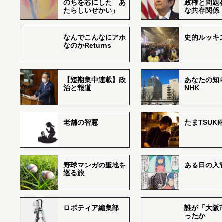
のちを芯にした あ
政権と問題
たらしいせかい」
な共存関係
なんでこんなにアホ
史的ルッキ
なのかReturns
【短期集中連載】政
あなたの知
治と報道
NHK
老舗の智慧
たまTSUK
野球マンガの聖地を
ある日の入
巡る旅
ロボティア編集部
誰が「大阪
ったか