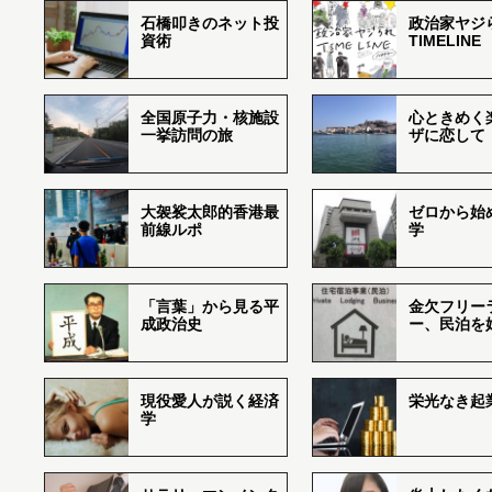
石橋叩きのネット投
政治家ヤジ
資術
TIMELINE
全国原子力・核施設
心ときめく
一挙訪問の旅
ザに恋して
大袈裟太郎的香港最
ゼロから始
前線ルポ
学
「言葉」から見る平
金欠フリー
成政治史
ー、民泊を
現役愛人が説く経済
栄光なき起
学