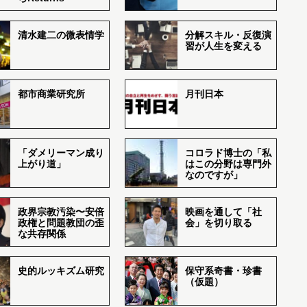
清水建二の微表情学
分解スキル・反復演
習が人生を変える
都市商業研究所
月刊日本
「ダメリーマン成り
コロラド博士の「私
上がり道」
はこの分野は専門外
なのですが」
政界宗教汚染〜安倍
映画を通して「社
政権と問題教団の歪
会」を切り取る
な共存関係
史的ルッキズム研究
保守系奇書・珍書
（仮題）