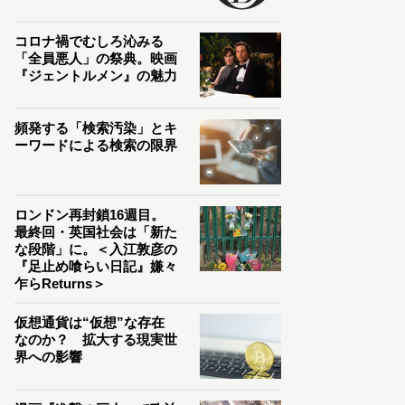
コロナ禍でむしろ沁みる
「全員悪人」の祭典。映画
『ジェントルメン』の魅力
頻発する「検索汚染」とキ
ーワードによる検索の限界
ロンドン再封鎖16週目。
最終回・英国社会は「新た
な段階」に。＜入江敦彦の
『足止め喰らい日記』嫌々
乍らReturns＞
仮想通貨は“仮想”な存在
なのか？ 拡大する現実世
界への影響