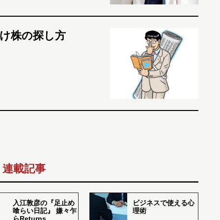
け株の探し方
連載記事
入江敦彦の『足止め
ビジネスで使える心
喰らい日記』 嫌々乍
理術
らReturns