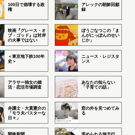
100日で崩壊する政
アレックの朝鮮回顧
権
録
映画『グレース・オ
ぼうごなつこの「ま
ブ・ゴッド』は対岸
んがにっぽんのせい
の火事ではない
じか」
＜東京地下鉄100年
ニュース・レジスタ
史＞
ンス
アラサー独女の婚
あなたの知らない
活・恋活市場調査
「子育ての話」
弁護士・大貫憲介の
窓の外を見つめてみ
「モラ夫バスターな
る
日々」
闇株新聞
歪められる地方行