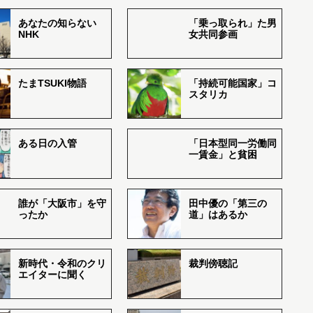
あなたの知らない
「乗っ取られ」た男
NHK
女共同参画
たまTSUKI物語
「持続可能国家」コ
スタリカ
ある日の入管
「日本型同一労働同
一賃金」と貧困
誰が「大阪市」を守
田中優の「第三の
ったか
道」はあるか
新時代・令和のクリ
裁判傍聴記
エイターに聞く