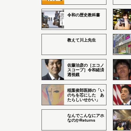
令和の歴史教科書
教えて川上先生
佐藤治彦の［エコノ
スコープ］令和経済
透視鏡
稲葉俊郎医師の「い
のちを芯にした あ
たらしいせかい」
なんでこんなにアホ
なのかReturns