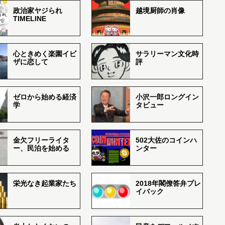
政治家ヤジられ
越境厨師の肖像
TIMELINE
心ときめく楽園イビ
サラリーマン文化時
ザに恋して
評
ゼロから始める経済
小沢一郎ロングイン
学
タビュー
金欠フリーライタ
502大佐のコインハ
ー、民泊を始める
ンター
栄光なき起業家たち
2018年閣僚答弁プレ
イバック