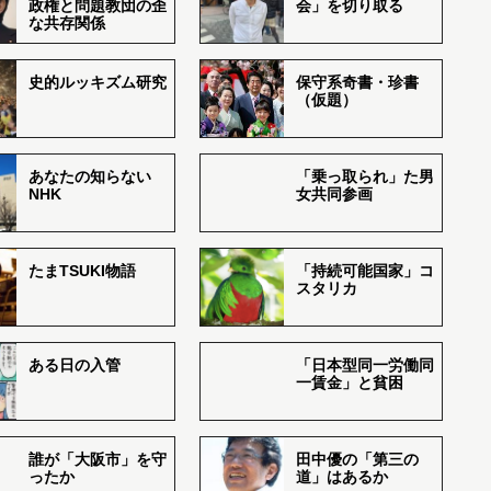
政権と問題教団の歪
会」を切り取る
な共存関係
史的ルッキズム研究
保守系奇書・珍書
（仮題）
あなたの知らない
「乗っ取られ」た男
NHK
女共同参画
たまTSUKI物語
「持続可能国家」コ
スタリカ
ある日の入管
「日本型同一労働同
一賃金」と貧困
誰が「大阪市」を守
田中優の「第三の
ったか
道」はあるか