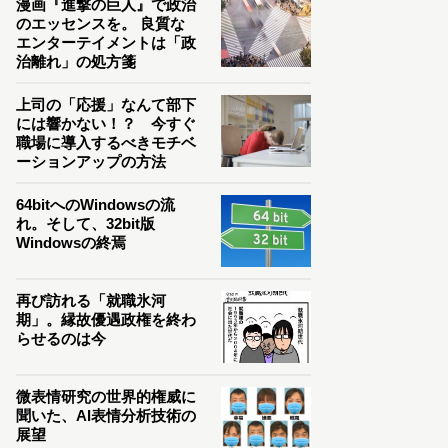
漫画『進撃の巨人』で政治
のエッセンスを。 良質な
エンターテイメントは「政
治離れ」の処方箋
上司の「応援」なんて部下
には響かない！？ 今すぐ
職場に導入するべきモチベ
ーションアップの方法
64bitへのWindowsの流
れ。そして、32bit版
Windowsの終焉
再び訪れる「就職氷河
期」。縁故優遇政権を終わ
らせるのは今
微表情研究の世界的権威に
聞いた、AI表情分析技術の
展望