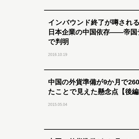
インバウンド終了が噂され
日本企業の中国依存――帝国
で判明
2016.10.19
中国の外貨準備が9か月で26
たことで見えた懸念点【後編
2015.05.04