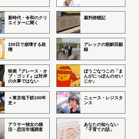
新時代・令和のクリ
裁判傍聴記
エイターに聞く
100日で崩壊する政
アレックの朝鮮回顧
権
録
映画『グレース・オ
ぼうごなつこの「ま
ブ・ゴッド』は対岸
んがにっぽんのせい
の火事ではない
じか」
＜東京地下鉄100年
ニュース・レジスタ
史＞
ンス
アラサー独女の婚
あなたの知らない
活・恋活市場調査
「子育ての話」