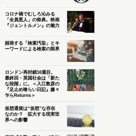
コロナ禍でむしろ沁みる
「全員悪人」の祭典。映画
『ジェントルメン』の魅力
頻発する「検索汚染」とキ
ーワードによる検索の限界
ロンドン再封鎖16週目。
最終回・英国社会は「新た
な段階」に。＜入江敦彦の
『足止め喰らい日記』嫌々
乍らReturns＞
仮想通貨は“仮想”な存在
なのか？ 拡大する現実世
界への影響