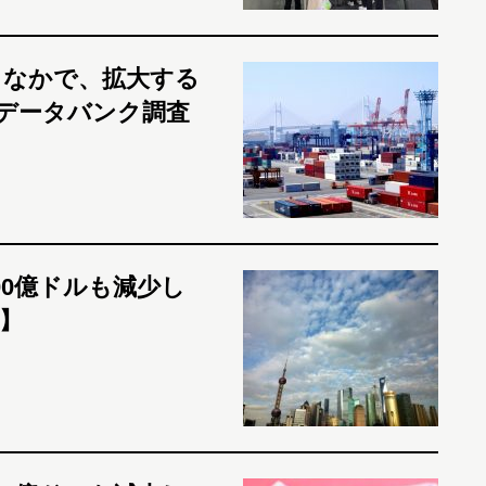
るなかで、拡大する
データバンク調査
00億ドルも減少し
】