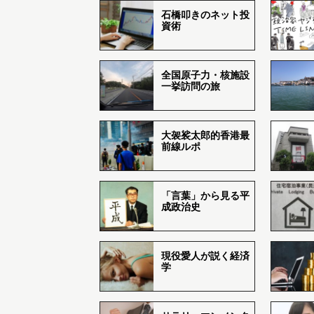
石橋叩きのネット投
資術
全国原子力・核施設
一挙訪問の旅
大袈裟太郎的香港最
前線ルポ
「言葉」から見る平
成政治史
現役愛人が説く経済
学