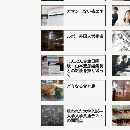
ガマンしない省エネ
ルポ 外国人労働者
しんぶん赤旗日曜
版・山本豊彦編集長
との対談を振り返っ
て
どうなる食と農
狙われた大学入試―
大学入学共通テスト
の問題点―