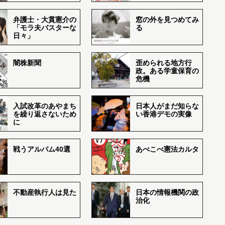
弁護士・大貫憲介の
窓の外を見つめてみ
「モラ夫バスターな
る
日々」
闇株新聞
歪められる地方行
政。ある学童保育の
危機
入試改革のあやまち
日本人がまだ知らな
を繰り返さないため
い香港デモの実像
に
戦うアルバム40選
あべこべ憲法カルタ
不動産執行人は見た
日本の情報機関の政
治化