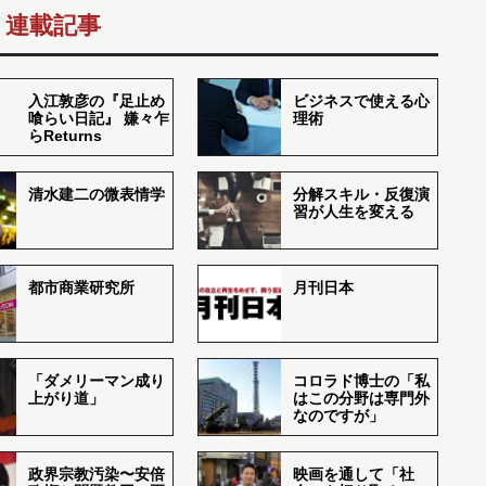
連載記事
入江敦彦の『足止め
ビジネスで使える心
喰らい日記』 嫌々乍
理術
らReturns
清水建二の微表情学
分解スキル・反復演
習が人生を変える
都市商業研究所
月刊日本
「ダメリーマン成り
コロラド博士の「私
上がり道」
はこの分野は専門外
なのですが」
政界宗教汚染〜安倍
映画を通して「社