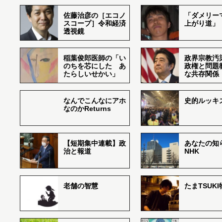
佐藤治彦の［エコノ
「ダメリー
スコープ］令和経済
上がり道」
透視鏡
稲葉俊郎医師の「い
政界宗教汚
のちを芯にした あ
政権と問題
たらしいせかい」
な共存関係
なんでこんなにアホ
史的ルッキ
なのかReturns
【短期集中連載】政
あなたの知
治と報道
NHK
老舗の智慧
たまTSUK