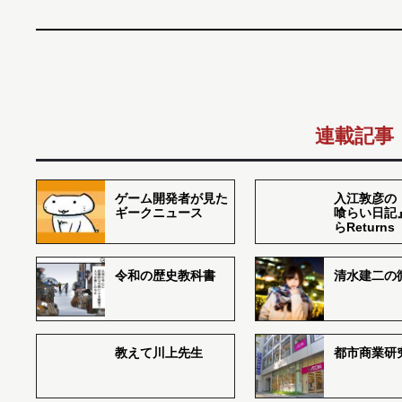
連載記事
ゲーム開発者が見た
入江敦彦の
ギークニュース
喰らい日記
らReturns
令和の歴史教科書
清水建二の
教えて川上先生
都市商業研