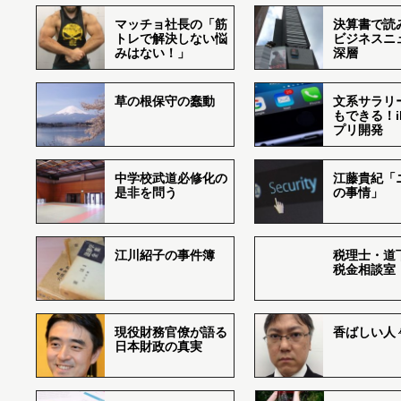
マッチョ社長の「筋
決算書で読
トレで解決しない悩
ビジネスニ
みはない！」
深層
草の根保守の蠢動
文系サラリ
もできる！i
プリ開発
中学校武道必修化の
江藤貴紀「
是非を問う
の事情」
江川紹子の事件簿
税理士・道
税金相談室
現役財務官僚が語る
香ばしい人々r
日本財政の真実