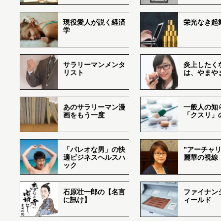
現役愛人が説く経済
栄光なき起
学
サラリーマンメンタ
炎上したく
リスト
は、やまや
あのサラリーマン漫
一般人の知
画をもう一度
「クスリ」
「パレオな男」の快
”アーチャリ
適ビジネスヘルスハ
麗華の視線
ック
石原壮一郎の【名言
ファイナン
に訊け】
ィールド