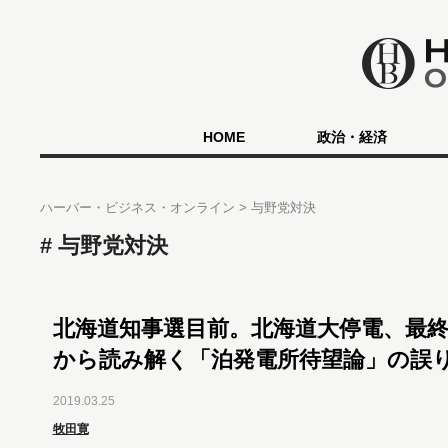
HOME
政治・経済
ハーバー・ビジネス・オンライン
与野党対決
与野党対決
北海道知事選目前。北海道大停電、最
から読み解く「泊発電所待望論」の誤
2019.03.25
牧田寛