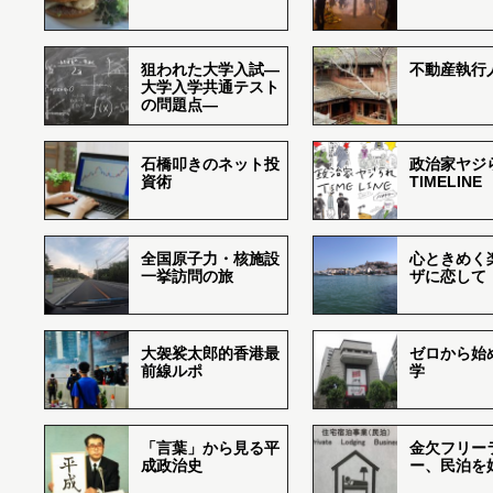
狙われた大学入試―
不動産執行
大学入学共通テスト
の問題点―
石橋叩きのネット投
政治家ヤジ
資術
TIMELINE
全国原子力・核施設
心ときめく
一挙訪問の旅
ザに恋して
大袈裟太郎的香港最
ゼロから始
前線ルポ
学
「言葉」から見る平
金欠フリー
成政治史
ー、民泊を