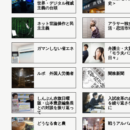
世界・デジタル権威
史＞
主義の台頭
ネット世論操作と民
アラサー独
主主義
活・恋活市
ガマンしない省エネ
弁護士・大
「モラ夫バ
日々」
ルポ 外国人労働者
闇株新聞
しんぶん赤旗日曜
入試改革の
版・山本豊彦編集長
を繰り返さ
との対談を振り返っ
に
て
どうなる食と農
戦うアルバム