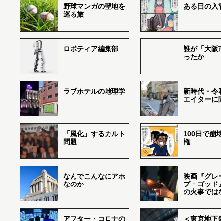
野球マンガの聖地を
ある日の入
巡る旅
ロボティア編集部
誰が「大阪
ったか
ラブホテルの地理学
新時代・令
エイターに
「風化」するカルト
100日で崩
問題
権
なんでこんなにアホ
映画『グレ
なのか
ブ・ゴッド
の火事では
アフター・コロナの
＜東京地下鉄