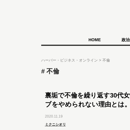
HOME
政治
ハーバー・ビジネス・オンライン
不倫
不倫
裏垢で不倫を繰り返す30代
ブをやめられない理由とは
2020.11.19
ミクニシオリ