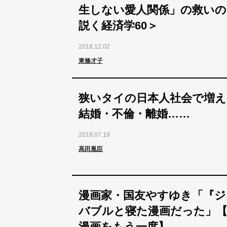
生しない愛人関係」の救いの
説く経済学60＞
2018.12.02
東條才子
狭いタイの日本人社会で増え
結婚・不倫・離婚……
2018.07.19
高田胤臣
漫画家・国友やすゆき「『ジ
バブルと寝た漫画だった」
漫画をもう一度】