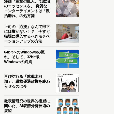
漫画『進撃の巨人』で政治
のエッセンスを。 良質な
エンターテイメントは「政
治離れ」の処方箋
上司の「応援」なんて部下
には響かない！？ 今すぐ
職場に導入するべきモチベ
ーションアップの方法
64bitへのWindowsの流
れ。そして、32bit版
Windowsの終焉
再び訪れる「就職氷河
期」。縁故優遇政権を終わ
らせるのは今
微表情研究の世界的権威に
聞いた、AI表情分析技術の
展望