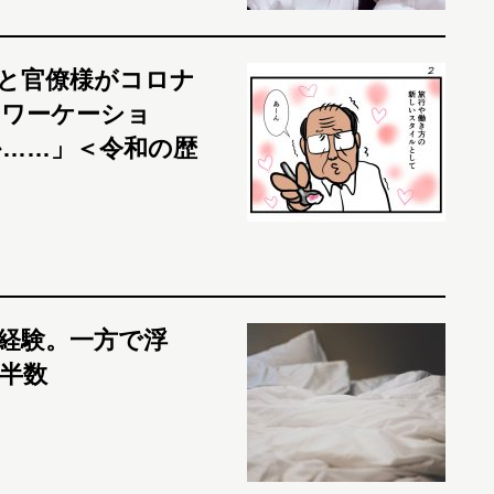
と官僚様がコロナ
「ワーケーショ
……」＜令和の歴
未経験。一方で浮
半数