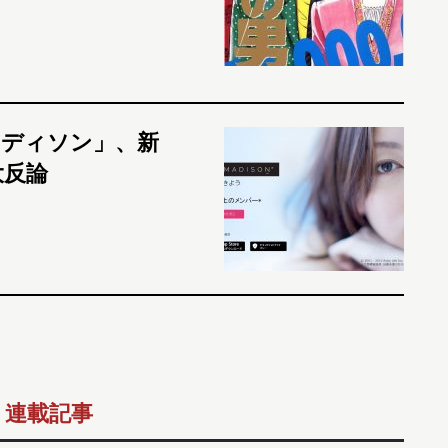
マディソン」、新
大反論
連載記事