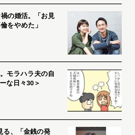
ナ禍の婚活。「お見
不倫をやめた」
。モラハラ夫の自
ーな日々30＞
見る、「金銭の発