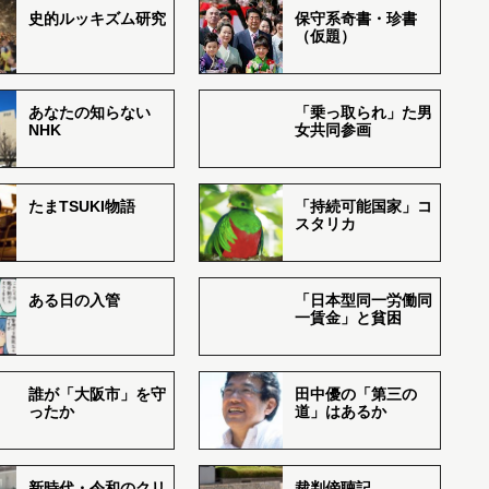
史的ルッキズム研究
保守系奇書・珍書
（仮題）
あなたの知らない
「乗っ取られ」た男
NHK
女共同参画
たまTSUKI物語
「持続可能国家」コ
スタリカ
ある日の入管
「日本型同一労働同
一賃金」と貧困
誰が「大阪市」を守
田中優の「第三の
ったか
道」はあるか
新時代・令和のクリ
裁判傍聴記