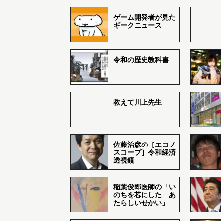
ゲーム開発者が見た
ギークニュース
令和の歴史教科書
教えて川上先生
佐藤治彦の［エコノ
スコープ］令和経済
透視鏡
稲葉俊郎医師の「い
のちを芯にした あ
たらしいせかい」