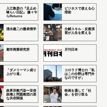
入江敦彦の『足止め
ビジネスで使える心
喰らい日記』 嫌々乍
理術
らReturns
清水建二の微表情学
分解スキル・反復演
習が人生を変える
都市商業研究所
月刊日本
「ダメリーマン成り
コロラド博士の「私
上がり道」
はこの分野は専門外
なのですが」
政界宗教汚染〜安倍
映画を通して「社
政権と問題教団の歪
会」を切り取る
な共存関係