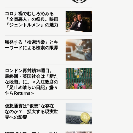
コロナ禍でむしろ沁みる
「全員悪人」の祭典。映画
『ジェントルメン』の魅力
頻発する「検索汚染」とキ
ーワードによる検索の限界
ロンドン再封鎖16週目。
最終回・英国社会は「新た
な段階」に。＜入江敦彦の
『足止め喰らい日記』嫌々
乍らReturns＞
仮想通貨は“仮想”な存在
なのか？ 拡大する現実世
界への影響