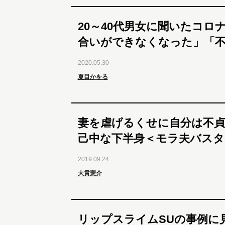
20～40代男女に聞いたコロ
合いができなくなった」「
2020.05.30
夏目かをる
妻を虐げるくせに自分は不貞
己中な下半身＜モラ夫バスタ
2019.09.24
大貫憲介
リップスライムSUの事例に