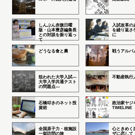
しんぶん赤旗日曜
入試改革の
版・山本豊彦編集長
を繰り返さ
との対談を振り返っ
に
て
どうなる食と農
戦うアルバム
狙われた大学入試―
不動産執行
大学入学共通テスト
の問題点―
石橋叩きのネット投
政治家ヤジ
資術
TIMELINE
全国原子力・核施設
心ときめく
一挙訪問の旅
ザに恋して