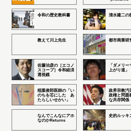
令和の歴史教科書
清水建二の
教えて川上先生
都市商業研
佐藤治彦の［エコノ
「ダメリー
スコープ］令和経済
上がり道」
透視鏡
稲葉俊郎医師の「い
政界宗教汚
のちを芯にした あ
政権と問題
たらしいせかい」
な共存関係
なんでこんなにアホ
史的ルッキ
なのかReturns