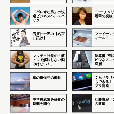
「パレオな男」の快
”アーチャリ
適ビジネスヘルスハ
麗華の視線
ック
石原壮一郎の【名言
ファイナン
に訊け】
ィールド
マッチョ社長の「筋
決算書で読
トレで解決しない悩
ビジネスニ
みはない！」
深層
草の根保守の蠢動
文系サラリ
もできる！i
プリ開発
中学校武道必修化の
江藤貴紀「
是非を問う
の事情」