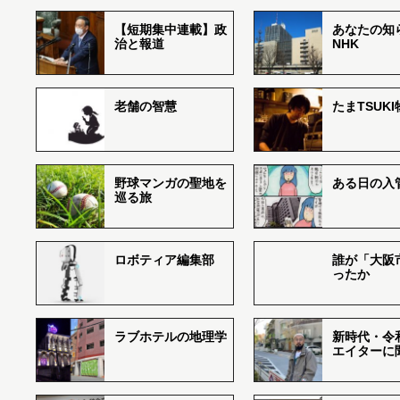
【短期集中連載】政
あなたの知
治と報道
NHK
老舗の智慧
たまTSUK
野球マンガの聖地を
ある日の入
巡る旅
ロボティア編集部
誰が「大阪
ったか
ラブホテルの地理学
新時代・令
エイターに