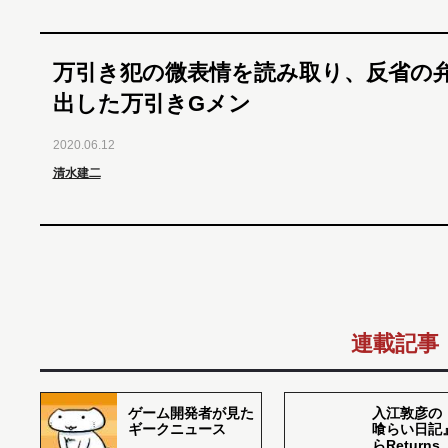
万引き犯の微表情を読み取り、反省の
出した万引きGメン
2020.06.12
清水建二
連載記事
ゲーム開発者が見た
入江敦彦の
ギークニュース
喰らい日記
らReturns