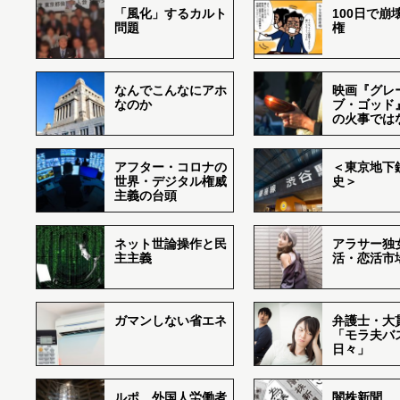
「風化」するカルト
100日で崩
問題
権
なんでこんなにアホ
映画『グレ
なのか
ブ・ゴッド
の火事では
アフター・コロナの
＜東京地下鉄
世界・デジタル権威
史＞
主義の台頭
ネット世論操作と民
アラサー独
主主義
活・恋活市
ガマンしない省エネ
弁護士・大
「モラ夫バ
日々」
ルポ 外国人労働者
闇株新聞