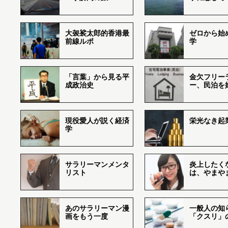
大袈裟太郎的香港最
ゼロから始
前線ルポ
学
「言葉」から見る平
金欠フリー
成政治史
ー、民泊を
現役愛人が説く経済
栄光なき起
学
サラリーマンメンタ
炎上したく
リスト
は、やまや
あのサラリーマン漫
一般人の知
画をもう一度
「クスリ」