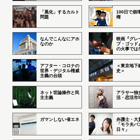
「風化」するカルト
100日で崩
問題
権
なんでこんなにアホ
映画『グレ
なのか
ブ・ゴッド
の火事では
アフター・コロナの
＜東京地下鉄
世界・デジタル権威
史＞
主義の台頭
ネット世論操作と民
アラサー独
主主義
活・恋活市
ガマンしない省エネ
弁護士・大
「モラ夫バ
日々」