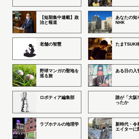
【短期集中連載】政
あなたの知
治と報道
NHK
老舗の智慧
たまTSUK
野球マンガの聖地を
ある日の入
巡る旅
ロボティア編集部
誰が「大阪
ったか
ラブホテルの地理学
新時代・令
エイターに