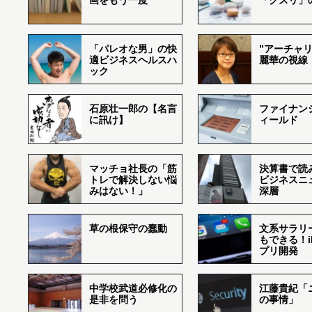
画をもう一度
「クスリ」
「パレオな男」の快
”アーチャリ
適ビジネスヘルスハ
麗華の視線
ック
石原壮一郎の【名言
ファイナン
に訊け】
ィールド
マッチョ社長の「筋
決算書で読
トレで解決しない悩
ビジネスニ
みはない！」
深層
草の根保守の蠢動
文系サラリ
もできる！i
プリ開発
中学校武道必修化の
江藤貴紀「
是非を問う
の事情」