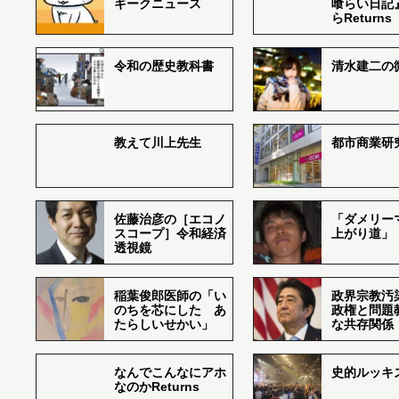
ギークニュース
喰らい日記
らReturns
令和の歴史教科書
清水建二の
教えて川上先生
都市商業研
佐藤治彦の［エコノ
「ダメリー
スコープ］令和経済
上がり道」
透視鏡
稲葉俊郎医師の「い
政界宗教汚
のちを芯にした あ
政権と問題
たらしいせかい」
な共存関係
なんでこんなにアホ
史的ルッキ
なのかReturns