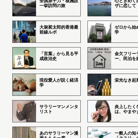
全国原子力・核施設
心ときめく
一挙訪問の旅
ザに恋して
大袈裟太郎的香港最
ゼロから始
前線ルポ
学
「言葉」から見る平
金欠フリー
成政治史
ー、民泊を
現役愛人が説く経済
栄光なき起
学
サラリーマンメンタ
炎上したく
リスト
は、やまや
あのサラリーマン漫
一般人の知