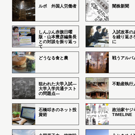
ルポ 外国人労働者
闇株新聞
しんぶん赤旗日曜
入試改革の
版・山本豊彦編集長
を繰り返さ
との対談を振り返っ
に
て
どうなる食と農
戦うアルバム
狙われた大学入試―
不動産執行
大学入学共通テスト
の問題点―
石橋叩きのネット投
政治家ヤジ
資術
TIMELINE