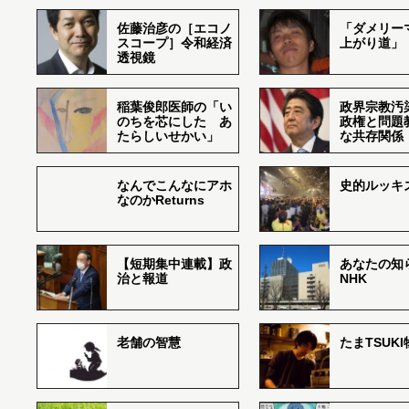
佐藤治彦の［エコノ
「ダメリー
スコープ］令和経済
上がり道」
透視鏡
稲葉俊郎医師の「い
政界宗教汚
のちを芯にした あ
政権と問題
たらしいせかい」
な共存関係
なんでこんなにアホ
史的ルッキ
なのかReturns
【短期集中連載】政
あなたの知
治と報道
NHK
老舗の智慧
たまTSUK