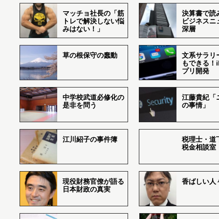
マッチョ社長の「筋
決算書で読
トレで解決しない悩
ビジネスニ
みはない！」
深層
草の根保守の蠢動
文系サラリ
もできる！i
プリ開発
中学校武道必修化の
江藤貴紀「
是非を問う
の事情」
江川紹子の事件簿
税理士・道
税金相談室
現役財務官僚が語る
香ばしい人々r
日本財政の真実