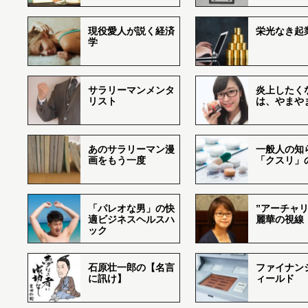
現役愛人が説く経済
栄光なき起
学
サラリーマンメンタ
炎上したく
リスト
は、やまや
あのサラリーマン漫
一般人の知
画をもう一度
「クスリ」
「パレオな男」の快
”アーチャリ
適ビジネスヘルスハ
麗華の視線
ック
石原壮一郎の【名言
ファイナン
に訊け】
ィールド