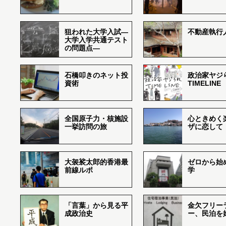
狙われた大学入試―
不動産執行
大学入学共通テスト
の問題点―
石橋叩きのネット投
政治家ヤジ
資術
TIMELINE
全国原子力・核施設
心ときめく
一挙訪問の旅
ザに恋して
大袈裟太郎的香港最
ゼロから始
前線ルポ
学
「言葉」から見る平
金欠フリー
成政治史
ー、民泊を