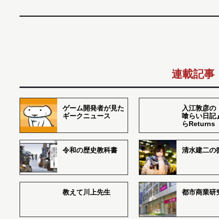
連載記事
ゲーム開発者が見た
入江敦彦の
ギークニュース
喰らい日記
らReturns
令和の歴史教科書
清水建二の
教えて川上先生
都市商業研