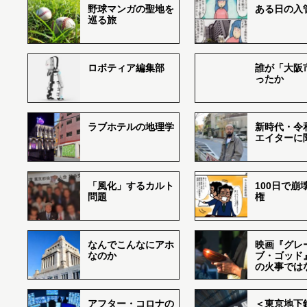
野球マンガの聖地を
ある日の入
巡る旅
ロボティア編集部
誰が「大阪
ったか
ラブホテルの地理学
新時代・令
エイターに
「風化」するカルト
100日で崩
問題
権
なんでこんなにアホ
映画『グレ
なのか
ブ・ゴッド
の火事では
アフター・コロナの
＜東京地下鉄