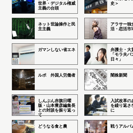
世界・デジタル権威
史＞
主義の台頭
ネット世論操作と民
アラサー独
主主義
活・恋活市
ガマンしない省エネ
弁護士・大
「モラ夫バ
日々」
ルポ 外国人労働者
闇株新聞
しんぶん赤旗日曜
入試改革の
版・山本豊彦編集長
を繰り返さ
との対談を振り返っ
に
て
どうなる食と農
戦うアルバム