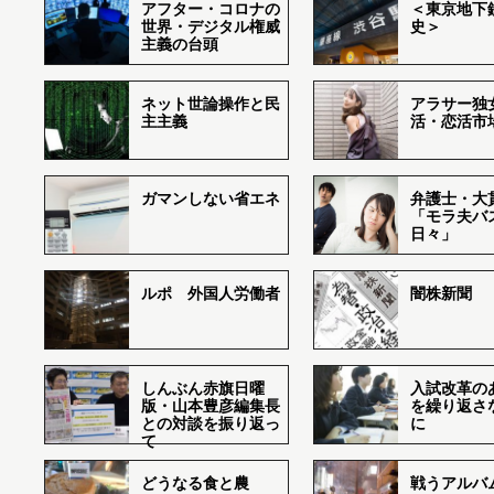
アフター・コロナの
＜東京地下鉄
世界・デジタル権威
史＞
主義の台頭
ネット世論操作と民
アラサー独
主主義
活・恋活市
ガマンしない省エネ
弁護士・大
「モラ夫バ
日々」
ルポ 外国人労働者
闇株新聞
しんぶん赤旗日曜
入試改革の
版・山本豊彦編集長
を繰り返さ
との対談を振り返っ
に
て
どうなる食と農
戦うアルバム