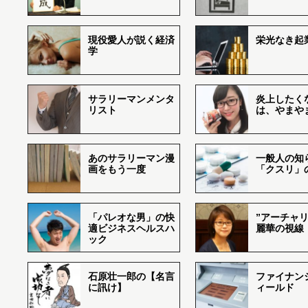
現役愛人が説く経済
栄光なき起
学
サラリーマンメンタ
炎上したく
リスト
は、やまや
あのサラリーマン漫
一般人の知
画をもう一度
「クスリ」
「パレオな男」の快
”アーチャリ
適ビジネスヘルスハ
麗華の視線
ック
石原壮一郎の【名言
ファイナン
に訊け】
ィールド