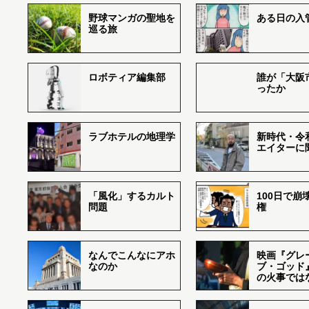
野球マンガの聖地を
ある日の入
巡る旅
ロボティア編集部
誰が「大阪
ったか
ラブホテルの地理学
新時代・令
エイターに
「風化」するカルト
100日で崩
問題
権
なんでこんなにアホ
映画『グレ
なのか
ブ・ゴッド
の火事では