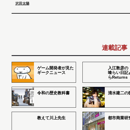
沢田太陽
連載記事
ゲーム開発者が見た
入江敦彦の
ギークニュース
喰らい日記
らReturns
令和の歴史教科書
清水建二の
教えて川上先生
都市商業研