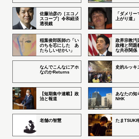
佐藤治彦の［エコノ
「ダメリー
スコープ］令和経済
上がり道」
透視鏡
稲葉俊郎医師の「い
政界宗教汚
のちを芯にした あ
政権と問題
たらしいせかい」
な共存関係
なんでこんなにアホ
史的ルッキ
なのかReturns
【短期集中連載】政
あなたの知
治と報道
NHK
老舗の智慧
たまTSUK