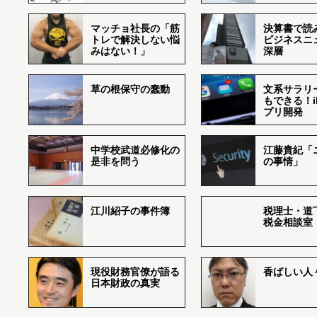
マッチョ社長の「筋
決算書で読
トレで解決しない悩
ビジネスニ
みはない！」
深層
草の根保守の蠢動
文系サラリ
もできる！i
プリ開発
中学校武道必修化の
江藤貴紀「
是非を問う
の事情」
江川紹子の事件簿
税理士・道
税金相談室
現役財務官僚が語る
香ばしい人々r
日本財政の真実