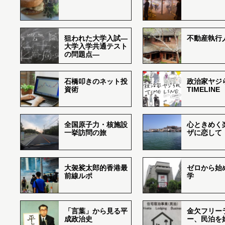
狙われた大学入試―
不動産執行
大学入学共通テスト
の問題点―
石橋叩きのネット投
政治家ヤジ
資術
TIMELINE
全国原子力・核施設
心ときめく
一挙訪問の旅
ザに恋して
大袈裟太郎的香港最
ゼロから始
前線ルポ
学
「言葉」から見る平
金欠フリー
成政治史
ー、民泊を