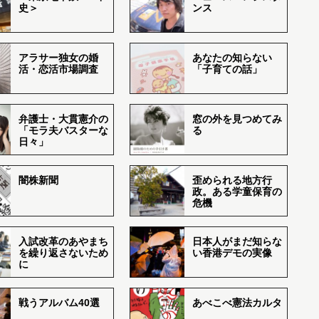
史＞
ンス
アラサー独女の婚
あなたの知らない
活・恋活市場調査
「子育ての話」
弁護士・大貫憲介の
窓の外を見つめてみ
「モラ夫バスターな
る
日々」
闇株新聞
歪められる地方行
政。ある学童保育の
危機
入試改革のあやまち
日本人がまだ知らな
を繰り返さないため
い香港デモの実像
に
戦うアルバム40選
あべこべ憲法カルタ