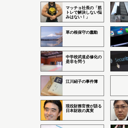
マッチョ社長の「筋
トレで解決しない悩
みはない！」
草の根保守の蠢動
中学校武道必修化の
是非を問う
江川紹子の事件簿
現役財務官僚が語る
日本財政の真実