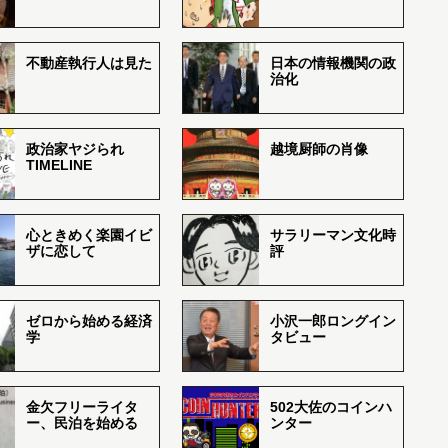
不動産執行人は見た
日本の情報機関の政
治化
政治家ヤジられ
越境厨師の肖像
TIMELINE
心ときめく楽園イビ
サラリーマン文化時
ザに恋して
評
ゼロから始める経済
小沢一郎ロングイン
学
タビュー
金欠フリーライタ
502大佐のコインハ
ー、民泊を始める
ンター