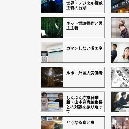
世界・デジタル権威
主義の台頭
ネット世論操作と民
主主義
ガマンしない省エネ
ルポ 外国人労働者
しんぶん赤旗日曜
版・山本豊彦編集長
との対談を振り返っ
て
どうなる食と農