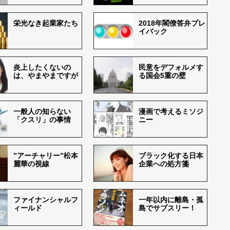
栄光なき起業家たち
2018年閣僚答弁プレ
イバック
炎上したくないの
民意をデフォルメす
は、やまやまですが
る国会5重の壁
一般人の知らない
漫画で考えるミソジ
「クスリ」の事情
ニー
”アーチャリー”松本
ブラック化する日本
麗華の視線
企業への処方箋
ファイナンシャルフ
一年以内に離島・孤
ィールド
島でサブスリー！