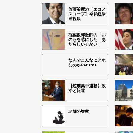
佐藤治彦の［エコノ
スコープ］令和経済
透視鏡
稲葉俊郎医師の「い
のちを芯にした あ
たらしいせかい」
なんでこんなにアホ
なのかReturns
【短期集中連載】政
治と報道
老舗の智慧