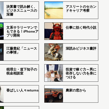
決算書で読み解く、
アスリートのセカン
ビジネスニュースの
ドキャリア考察
深層
文系サラリーマンで
仕事に効く時代小説
もできる！iPhoneア
プリ開発
江藤貴紀「ニュース
深読みビジネス書評
の事情」
税理士・道下知子の
投資で稼ぐ力～男に
税金相談室
依存しない力を身に
つける
香ばしい人々returns
農家の窓から