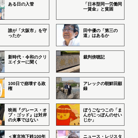
ある日の入管
「日本型同一労働同
一賃金」と貧困
誰が「大阪市」を守
田中優の「第三の
ったか
道」はあるか
新時代・令和のクリ
裁判傍聴記
エイターに聞く
100日で崩壊する政
アレックの朝鮮回顧
権
録
映画『グレース・オ
ぼうごなつこの「ま
ブ・ゴッド』は対岸
んがにっぽんのせい
の火事ではない
じか」
＜東京地下鉄100年
ニュース・レジスタ