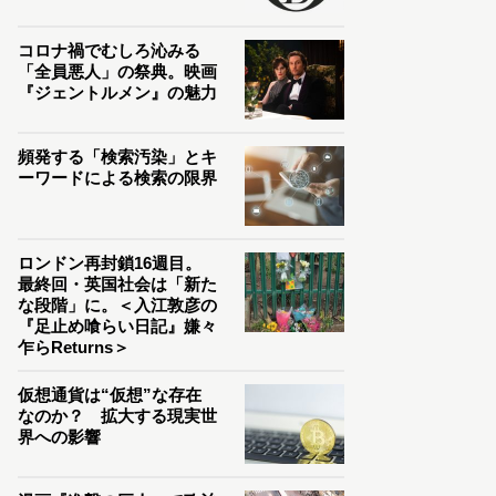
コロナ禍でむしろ沁みる
「全員悪人」の祭典。映画
『ジェントルメン』の魅力
頻発する「検索汚染」とキ
ーワードによる検索の限界
ロンドン再封鎖16週目。
最終回・英国社会は「新た
な段階」に。＜入江敦彦の
『足止め喰らい日記』嫌々
乍らReturns＞
仮想通貨は“仮想”な存在
なのか？ 拡大する現実世
界への影響