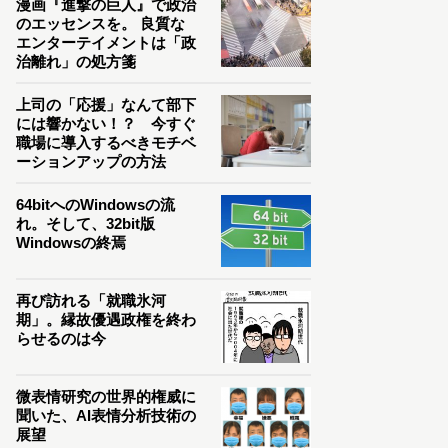
漫画『進撃の巨人』で政治
のエッセンスを。 良質な
エンターテイメントは「政
治離れ」の処方箋
上司の「応援」なんて部下
には響かない！？ 今すぐ
職場に導入するべきモチベ
ーションアップの方法
64bitへのWindowsの流
れ。そして、32bit版
Windowsの終焉
再び訪れる「就職氷河
期」。縁故優遇政権を終わ
らせるのは今
微表情研究の世界的権威に
聞いた、AI表情分析技術の
展望