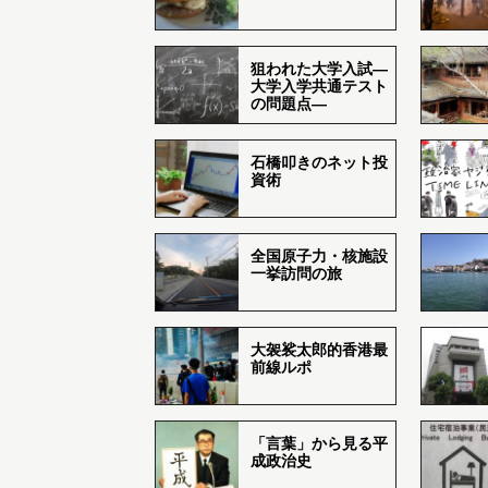
狙われた大学入試―
大学入学共通テスト
の問題点―
石橋叩きのネット投
資術
全国原子力・核施設
一挙訪問の旅
大袈裟太郎的香港最
前線ルポ
「言葉」から見る平
成政治史