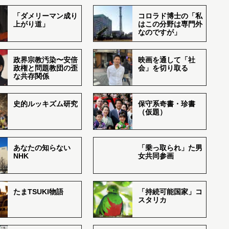
「ダメリーマン成り
コロラド博士の「私
上がり道」
はこの分野は専門外
なのですが」
政界宗教汚染〜安倍
映画を通して「社
政権と問題教団の歪
会」を切り取る
な共存関係
史的ルッキズム研究
保守系奇書・珍書
（仮題）
あなたの知らない
「乗っ取られ」た男
NHK
女共同参画
たまTSUKI物語
「持続可能国家」コ
スタリカ