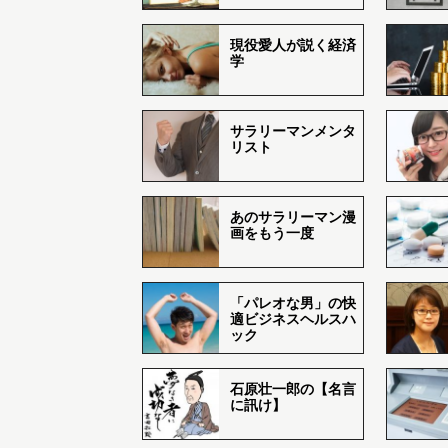
現役愛人が説く経済
学
サラリーマンメンタ
リスト
あのサラリーマン漫
画をもう一度
「パレオな男」の快
適ビジネスヘルスハ
ック
石原壮一郎の【名言
に訊け】