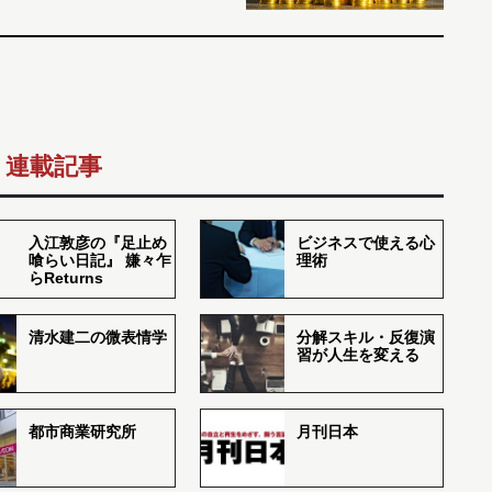
連載記事
入江敦彦の『足止め
ビジネスで使える心
喰らい日記』 嫌々乍
理術
らReturns
清水建二の微表情学
分解スキル・反復演
習が人生を変える
都市商業研究所
月刊日本