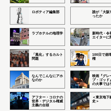
ロボティア編集部
誰が「大阪
ったか
ラブホテルの地理学
新時代・令
エイターに
「風化」するカルト
100日で崩
問題
権
なんでこんなにアホ
映画『グレ
なのか
ブ・ゴッド
の火事では
アフター・コロナの
＜東京地下鉄
世界・デジタル権威
史＞
主義の台頭