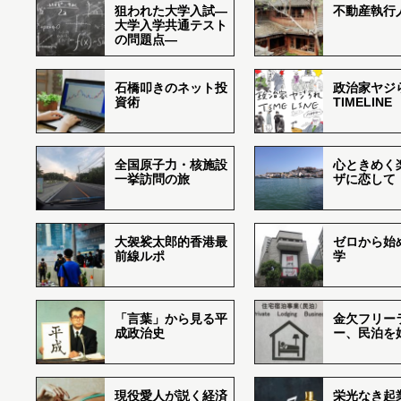
狙われた大学入試―
不動産執行
大学入学共通テスト
の問題点―
石橋叩きのネット投
政治家ヤジ
資術
TIMELINE
全国原子力・核施設
心ときめく
一挙訪問の旅
ザに恋して
大袈裟太郎的香港最
ゼロから始
前線ルポ
学
「言葉」から見る平
金欠フリー
成政治史
ー、民泊を
現役愛人が説く経済
栄光なき起