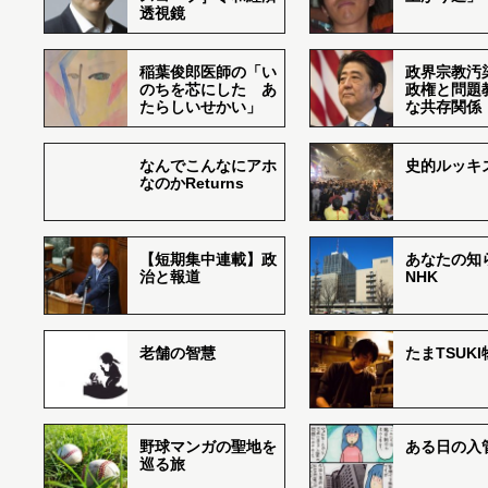
透視鏡
稲葉俊郎医師の「い
政界宗教汚
のちを芯にした あ
政権と問題
たらしいせかい」
な共存関係
なんでこんなにアホ
史的ルッキ
なのかReturns
【短期集中連載】政
あなたの知
治と報道
NHK
老舗の智慧
たまTSUK
野球マンガの聖地を
ある日の入
巡る旅