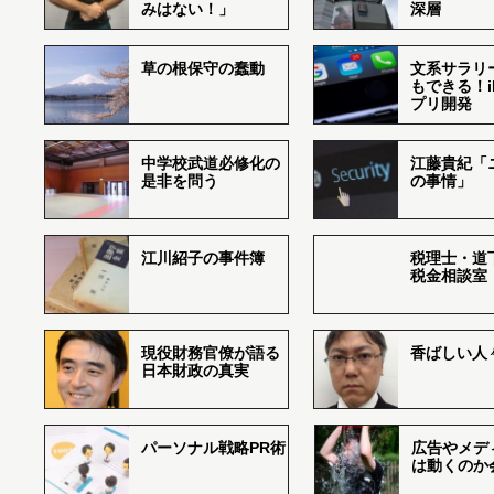
みはない！」
深層
草の根保守の蠢動
文系サラリ
もできる！i
プリ開発
中学校武道必修化の
江藤貴紀「
是非を問う
の事情」
江川紹子の事件簿
税理士・道
税金相談室
現役財務官僚が語る
香ばしい人々r
日本財政の真実
パーソナル戦略PR術
広告やメデ
は動くのか