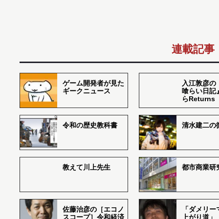
連載記事
ゲーム開発者が見た
入江敦彦の
ギークニュース
喰らい日記
らReturns
令和の歴史教科書
清水建二の
教えて川上先生
都市商業研
佐藤治彦の［エコノ
「ダメリー
スコープ］令和経済
上がり道」