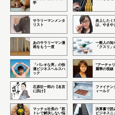
学
サラリーマンメンタ
炎上したく
リスト
は、やまや
あのサラリーマン漫
一般人の知
画をもう一度
「クスリ」
「パレオな男」の快
”アーチャリ
適ビジネスヘルスハ
麗華の視線
ック
石原壮一郎の【名言
ファイナン
に訊け】
ィールド
マッチョ社長の「筋
決算書で読
トレで解決しない悩
ビジネスニ