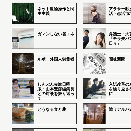
ネット世論操作と民
アラサー独
主主義
活・恋活市
ガマンしない省エネ
弁護士・大
「モラ夫バ
日々」
ルポ 外国人労働者
闇株新聞
しんぶん赤旗日曜
入試改革の
版・山本豊彦編集長
を繰り返さ
との対談を振り返っ
に
て
どうなる食と農
戦うアルバム