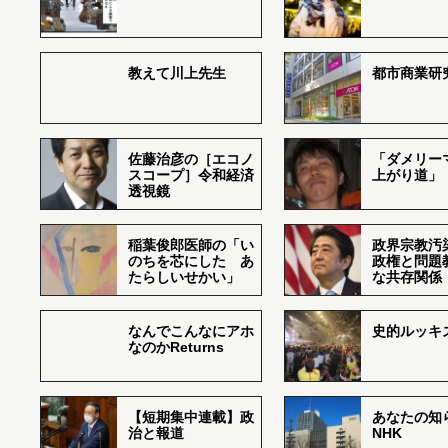
教えて川上先生
都市商業研
佐藤治彦の［エコノ
「ダメリー
スコープ］令和経済
上がり道」
透視鏡
稲葉俊郎医師の「い
政界宗教汚
のちを芯にした あ
政権と問題
たらしいせかい」
な共存関係
なんでこんなにアホ
史的ルッキ
なのかReturns
【短期集中連載】政
あなたの知
治と報道
NHK