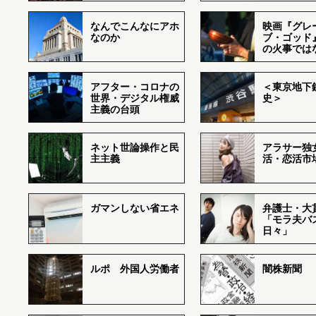
なんでこんなにアホ
映画『グレ
なのか
ブ・ゴッド
の火事では
アフター・コロナの
＜東京地下鉄
世界・デジタル権威
史＞
主義の台頭
ネット世論操作と民
アラサー独
主主義
活・恋活市
ガマンしない省エネ
弁護士・大
「モラ夫バ
日々」
ルポ 外国人労働者
闇株新聞