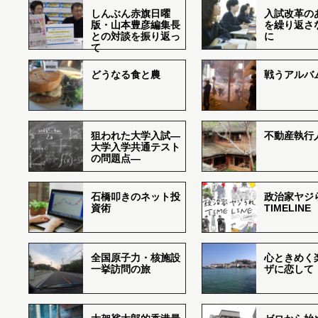
しんぶん赤旗日曜
入試改革の
版・山本豊彦編集長
を繰り返さ
との対談を振り返っ
に
て
どうなる食と農
戦うアルバム
狙われた大学入試―
不動産執行
大学入学共通テスト
の問題点―
石橋叩きのネット投
政治家ヤジ
資術
TIMELINE
全国原子力・核施設
心ときめく
一挙訪問の旅
ザに恋して