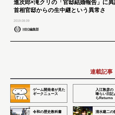
進次郎×滝クリの「官邸結婚報告」に異
首相官邸からの生中継という異常さ
2019.08.09
HBO編集部
連載記事
ゲーム開発者が見た
入江敦彦の
ギークニュース
喰らい日記
らReturns
令和の歴史教科書
清水建二の