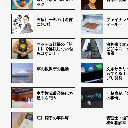
ック
石原壮一郎の【名言
ファイナン
に訊け】
ィールド
マッチョ社長の「筋
決算書で読
トレで解決しない悩
ビジネスニ
みはない！」
深層
草の根保守の蠢動
文系サラリ
もできる！i
プリ開発
中学校武道必修化の
江藤貴紀「
是非を問う
の事情」
江川紹子の事件簿
税理士・道
税金相談室