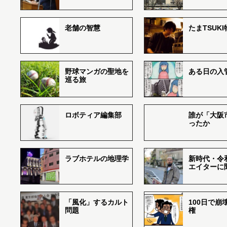
老舗の智慧
たまTSUK
野球マンガの聖地を
ある日の入
巡る旅
ロボティア編集部
誰が「大阪
ったか
ラブホテルの地理学
新時代・令
エイターに
「風化」するカルト
100日で崩
問題
権