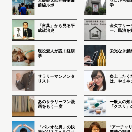
大袈裟太郎的香港最
ゼロから始
前線ルポ
学
「言葉」から見る平
金欠フリー
成政治史
ー、民泊を
現役愛人が説く経済
栄光なき起
学
サラリーマンメンタ
炎上したく
リスト
は、やまや
あのサラリーマン漫
一般人の知
画をもう一度
「クスリ」
「パレオな男」の快
”アーチャリ
適ビジネスヘルスハ
麗華の視線