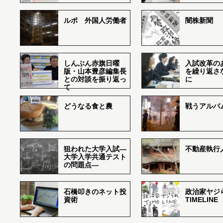
ルポ 外国人労働者
闇株新聞
しんぶん赤旗日曜
入試改革の
版・山本豊彦編集長
を繰り返さ
との対談を振り返っ
に
て
どうなる食と農
戦うアルバム
狙われた大学入試―
不動産執行
大学入学共通テスト
の問題点―
石橋叩きのネット投
政治家ヤジ
資術
TIMELINE