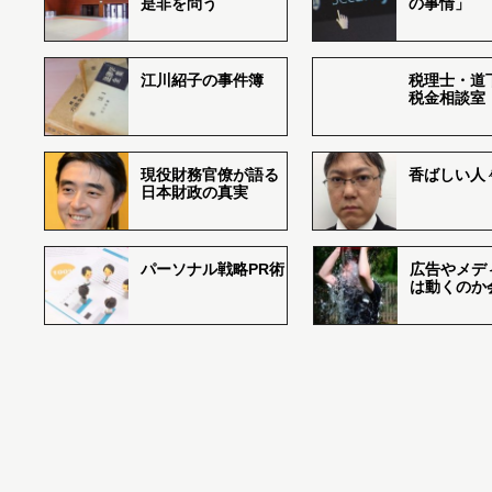
是非を問う
の事情」
江川紹子の事件簿
税理士・道
税金相談室
現役財務官僚が語る
香ばしい人々r
日本財政の真実
パーソナル戦略PR術
広告やメデ
は動くのか