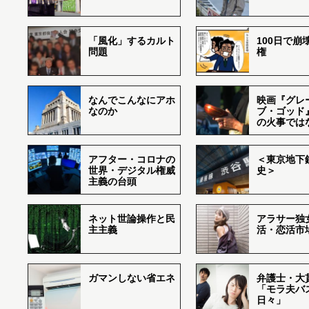
「風化」するカルト
100日で崩
問題
権
なんでこんなにアホ
映画『グレ
なのか
ブ・ゴッド
の火事では
アフター・コロナの
＜東京地下鉄
世界・デジタル権威
史＞
主義の台頭
ネット世論操作と民
アラサー独
主主義
活・恋活市
ガマンしない省エネ
弁護士・大
「モラ夫バ
日々」