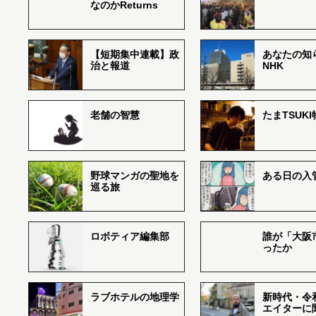
なのかReturns
【短期集中連載】政
あなたの知
治と報道
NHK
老舗の智慧
たまTSUK
野球マンガの聖地を
ある日の入
巡る旅
ロボティア編集部
誰が「大阪
ったか
ラブホテルの地理学
新時代・令
エイターに