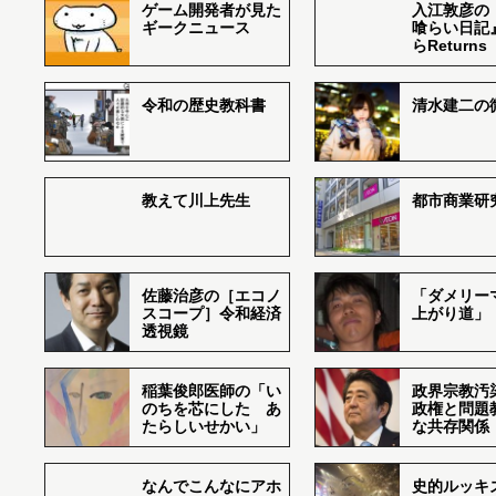
ゲーム開発者が見た
入江敦彦の
ギークニュース
喰らい日記
らReturns
令和の歴史教科書
清水建二の
教えて川上先生
都市商業研
佐藤治彦の［エコノ
「ダメリー
スコープ］令和経済
上がり道」
透視鏡
稲葉俊郎医師の「い
政界宗教汚
のちを芯にした あ
政権と問題
たらしいせかい」
な共存関係
なんでこんなにアホ
史的ルッキ