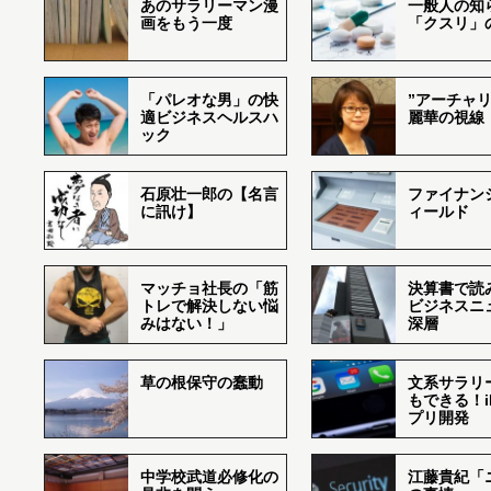
あのサラリーマン漫
一般人の知
画をもう一度
「クスリ」
「パレオな男」の快
”アーチャリ
適ビジネスヘルスハ
麗華の視線
ック
石原壮一郎の【名言
ファイナン
に訊け】
ィールド
マッチョ社長の「筋
決算書で読
トレで解決しない悩
ビジネスニ
みはない！」
深層
草の根保守の蠢動
文系サラリ
もできる！i
プリ開発
中学校武道必修化の
江藤貴紀「