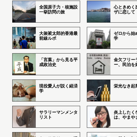
全国原子力・核施設
心ときめく
一挙訪問の旅
ザに恋して
大袈裟太郎的香港最
ゼロから始
前線ルポ
学
「言葉」から見る平
金欠フリー
成政治史
ー、民泊を
現役愛人が説く経済
栄光なき起
学
サラリーマンメンタ
炎上したく
リスト
は、やまや