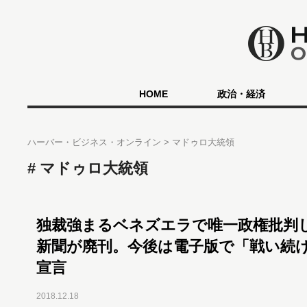
HOME
政治・経済
ハーバー・ビジネス・オンライン
マドゥロ大統領
マドゥロ大統領
独裁強まるベネズエラで唯一政権批判
新聞が廃刊。今後は電子版で「戦い続
宣言
2018.12.18