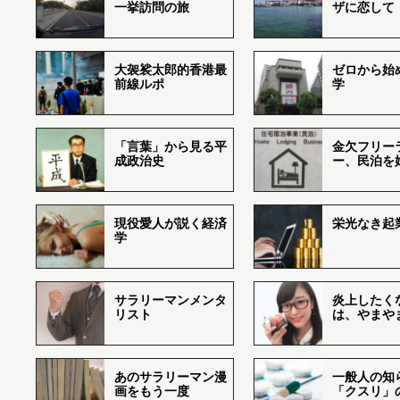
一挙訪問の旅
ザに恋して
大袈裟太郎的香港最
ゼロから始
前線ルポ
学
「言葉」から見る平
金欠フリー
成政治史
ー、民泊を
現役愛人が説く経済
栄光なき起
学
サラリーマンメンタ
炎上したく
リスト
は、やまや
あのサラリーマン漫
一般人の知
画をもう一度
「クスリ」