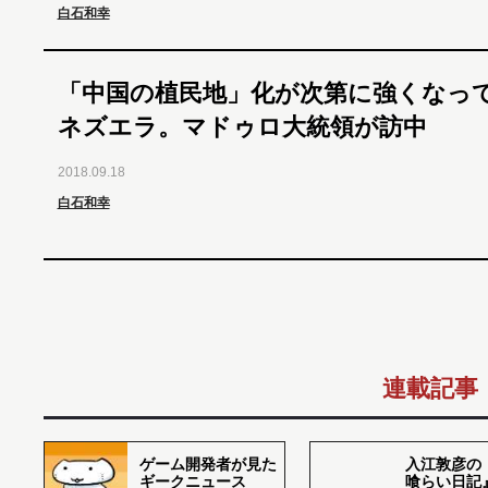
白石和幸
「中国の植民地」化が次第に強くなっ
ネズエラ。マドゥロ大統領が訪中
2018.09.18
白石和幸
連載記事
ゲーム開発者が見た
入江敦彦の
ギークニュース
喰らい日記