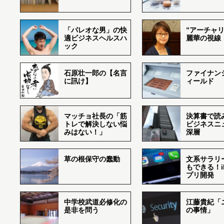
「パレオな男」の快
”アーチャリ
適ビジネスヘルスハ
麗華の視線
ック
石原壮一郎の【名言
ファイナン
に訊け】
ィールド
マッチョ社長の「筋
決算書で読
トレで解決しない悩
ビジネスニ
みはない！」
深層
草の根保守の蠢動
文系サラリ
もできる！i
プリ開発
中学校武道必修化の
江藤貴紀「
是非を問う
の事情」