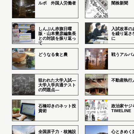
ルポ 外国人労働者
闇株新聞
しんぶん赤旗日曜
入試改革の
版・山本豊彦編集長
を繰り返さ
との対談を振り返っ
に
て
どうなる食と農
戦うアルバム
狙われた大学入試―
不動産執行
大学入学共通テスト
の問題点―
石橋叩きのネット投
政治家ヤジ
資術
TIMELINE
全国原子力・核施設
心ときめく