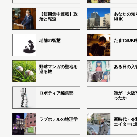
【短期集中連載】政
あなたの知
治と報道
NHK
老舗の智慧
たまTSUK
野球マンガの聖地を
ある日の入
巡る旅
ロボティア編集部
誰が「大阪
ったか
ラブホテルの地理学
新時代・令
エイターに