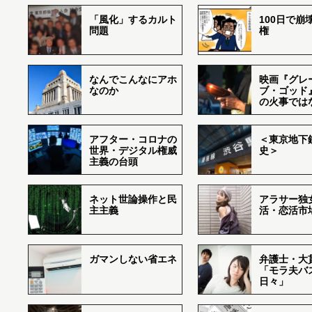
「風化」するカルト
100日で崩
問題
権
なんでこんなにアホ
映画『グレ
なのか
ブ・ゴッド
の火事では
アフター・コロナの
＜東京地下鉄
世界・デジタル権威
史＞
主義の台頭
ネット世論操作と民
アラサー独
主主義
活・恋活市
ガマンしない省エネ
弁護士・大
「モラ夫バ
日々」