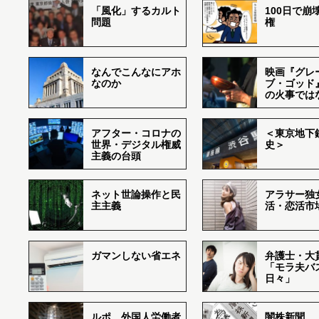
「風化」するカルト
100日で崩
問題
権
なんでこんなにアホ
映画『グレ
なのか
ブ・ゴッド
の火事では
アフター・コロナの
＜東京地下鉄
世界・デジタル権威
史＞
主義の台頭
ネット世論操作と民
アラサー独
主主義
活・恋活市
ガマンしない省エネ
弁護士・大
「モラ夫バ
日々」
ルポ 外国人労働者
闇株新聞