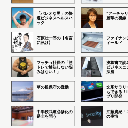
「パレオな男」の快
”アーチャリ
適ビジネスヘルスハ
麗華の視線
ック
石原壮一郎の【名言
ファイナン
に訊け】
ィールド
マッチョ社長の「筋
決算書で読
トレで解決しない悩
ビジネスニ
みはない！」
深層
草の根保守の蠢動
文系サラリ
もできる！i
プリ開発
中学校武道必修化の
江藤貴紀「
是非を問う
の事情」