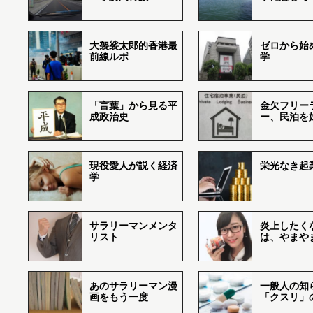
大袈裟太郎的香港最
ゼロから始
前線ルポ
学
「言葉」から見る平
金欠フリー
成政治史
ー、民泊を
現役愛人が説く経済
栄光なき起
学
サラリーマンメンタ
炎上したく
リスト
は、やまや
あのサラリーマン漫
一般人の知
画をもう一度
「クスリ」