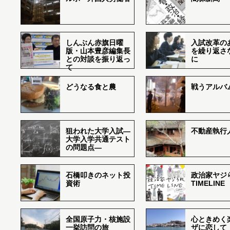
しんぶん赤旗日曜
入試改革の
版・山本豊彦編集長
を繰り返さ
との対談を振り返っ
に
て
どうなる食と農
戦うアルバム
狙われた大学入試―
不動産執行
大学入学共通テスト
の問題点―
石橋叩きのネット投
政治家ヤジ
資術
TIMELINE
全国原子力・核施設
心ときめく
一挙訪問の旅
ザに恋して