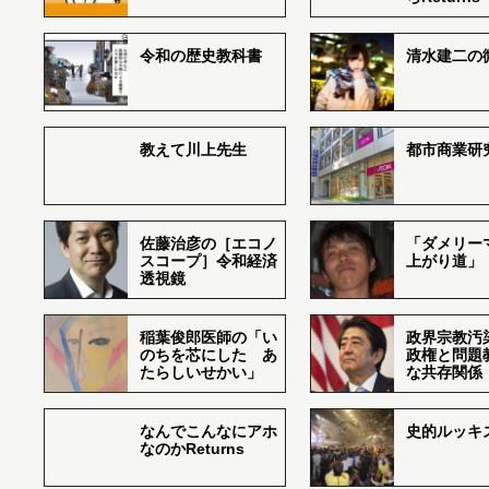
令和の歴史教科書
清水建二の
教えて川上先生
都市商業研
佐藤治彦の［エコノ
「ダメリー
スコープ］令和経済
上がり道」
透視鏡
稲葉俊郎医師の「い
政界宗教汚
のちを芯にした あ
政権と問題
たらしいせかい」
な共存関係
なんでこんなにアホ
史的ルッキ
なのかReturns