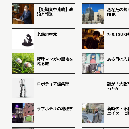
【短期集中連載】政
あなたの知
治と報道
NHK
老舗の智慧
たまTSUK
野球マンガの聖地を
ある日の入
巡る旅
ロボティア編集部
誰が「大阪
ったか
ラブホテルの地理学
新時代・令
エイターに