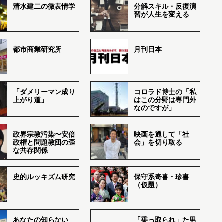
清水建二の微表情学
分解スキル・反復演
習が人生を変える
都市商業研究所
月刊日本
「ダメリーマン成り
コロラド博士の「私
上がり道」
はこの分野は専門外
なのですが」
政界宗教汚染〜安倍
映画を通して「社
政権と問題教団の歪
会」を切り取る
な共存関係
史的ルッキズム研究
保守系奇書・珍書
（仮題）
あなたの知らない
「乗っ取られ」た男