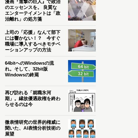
漫画『進撃の巨人』で政治
のエッセンスを。 良質な
エンターテイメントは「政
治離れ」の処方箋
上司の「応援」なんて部下
には響かない！？ 今すぐ
職場に導入するべきモチベ
ーションアップの方法
64bitへのWindowsの流
れ。そして、32bit版
Windowsの終焉
再び訪れる「就職氷河
期」。縁故優遇政権を終わ
らせるのは今
微表情研究の世界的権威に
聞いた、AI表情分析技術の
展望