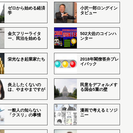
ゼロから始める経済
小沢一郎ロングイン
学
タビュー
金欠フリーライタ
502大佐のコインハ
ー、民泊を始める
ンター
栄光なき起業家たち
2018年閣僚答弁プレ
イバック
炎上したくないの
民意をデフォルメす
は、やまやまですが
る国会5重の壁
一般人の知らない
漫画で考えるミソジ
「クスリ」の事情
ニー