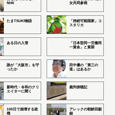
NHK
女共同参画
たまTSUKI物語
「持続可能国家」コ
スタリカ
ある日の入管
「日本型同一労働同
一賃金」と貧困
誰が「大阪市」を守
田中優の「第三の
ったか
道」はあるか
新時代・令和のクリ
裁判傍聴記
エイターに聞く
100日で崩壊する政
アレックの朝鮮回顧
権
録