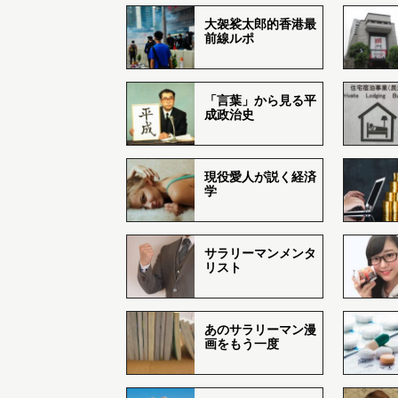
大袈裟太郎的香港最
前線ルポ
「言葉」から見る平
成政治史
現役愛人が説く経済
学
サラリーマンメンタ
リスト
あのサラリーマン漫
画をもう一度