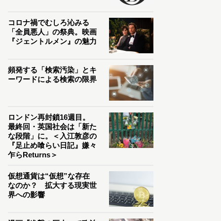
コロナ禍でむしろ沁みる
「全員悪人」の祭典。映画
『ジェントルメン』の魅力
頻発する「検索汚染」とキ
ーワードによる検索の限界
ロンドン再封鎖16週目。
最終回・英国社会は「新た
な段階」に。＜入江敦彦の
『足止め喰らい日記』嫌々
乍らReturns＞
仮想通貨は“仮想”な存在
なのか？ 拡大する現実世
界への影響