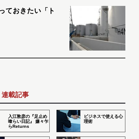
っておきたい「ト
連載記事
入江敦彦の『足止め
ビジネスで使える心
喰らい日記』 嫌々乍
理術
らReturns