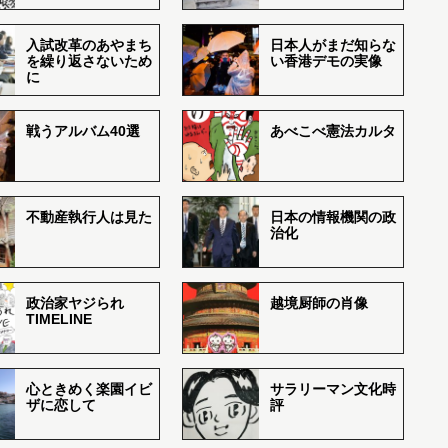
入試改革のあやまち
日本人がまだ知らな
を繰り返さないため
い香港デモの実像
に
戦うアルバム40選
あべこべ憲法カルタ
不動産執行人は見た
日本の情報機関の政
治化
政治家ヤジられ
越境厨師の肖像
TIMELINE
心ときめく楽園イビ
サラリーマン文化時
ザに恋して
評