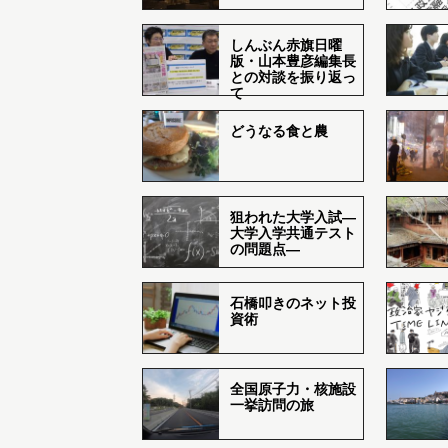
しんぶん赤旗日曜
版・山本豊彦編集長
との対談を振り返っ
て
どうなる食と農
狙われた大学入試―
大学入学共通テスト
の問題点―
石橋叩きのネット投
資術
全国原子力・核施設
一挙訪問の旅