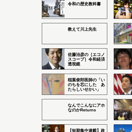
令和の歴史教科書
教えて川上先生
佐藤治彦の［エコノ
スコープ］令和経済
透視鏡
稲葉俊郎医師の「い
のちを芯にした あ
たらしいせかい」
なんでこんなにアホ
なのかReturns
【短期集中連載】政