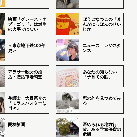
映画『グレース・オ
ぼうごなつこの「ま
ブ・ゴッド』は対岸
んがにっぽんのせい
の火事ではない
じか」
＜東京地下鉄100年
ニュース・レジスタ
史＞
ンス
アラサー独女の婚
あなたの知らない
活・恋活市場調査
「子育ての話」
弁護士・大貫憲介の
窓の外を見つめてみ
「モラ夫バスターな
る
日々」
闇株新聞
歪められる地方行
政。ある学童保育の
危機